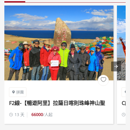

拼團


F2線-【暢遊阿里】拉薩日喀則珠峰神山聖
C
湖古格王朝吉隆13日遊
措
13 天
66000
/人起
9

