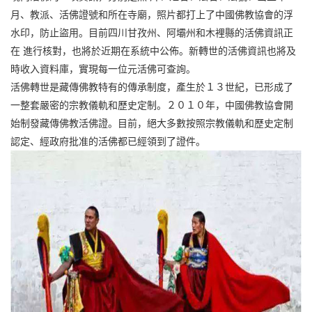
月、教派、活佛證號和所在寺廟，照片都打上了中國佛教協會的浮
水印，防止盜用。目前四川甘孜州、阿壩州和木裡縣的活佛資訊正
在 進行核對，也將於近期在系統中公佈。新轉世的活佛資訊也將及
時收入資料庫，實現每一位元活佛可查詢。
活佛轉世是藏傳佛教特有的傳承制度，產生於１３世紀，已形成了
一整套嚴密的宗教儀軌和歷史定制。２０１０年，中國佛教協會開
始制發藏傳佛教活佛證。目前，絕大多數按照宗教儀軌和歷史定制
認定、經政府批准的活佛都已經領到了證件。