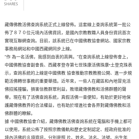
SHARES
藏傳佛教活佛查詢系統正式上線發佈。這套線上查詢系統第一批公
佈了８７０位元境內活佛資訊，是國內宗教教職人員身份資訊首次
實現互聯網查詢。目前，該系統已在中國佛教協會網站、國家宗教
事務局網站和中國西藏網同步上線。
“作 為一名活佛，我感到由衷的高興。”在查詢系統上線發佈會上，
中國佛教協會副會長、西藏孝登寺第七世珠康活佛珠康•土登克珠表
示，查詢系統的上線是中國佛教 協會推動宗教教務公開、進一步規
範活佛轉世事務的重要舉措。近年來，一些人在藏區和內地冒充活
佛招搖撞騙，損害信教群眾利益，敗壞藏傳佛教和活佛群體的聲
譽。現在有了活佛查詢系統，真假活佛一查便知，有助於更好地保
護藏傳佛教界的合法權益，也有助於增進社會各界對藏傳佛教和活
佛群體的瞭解。
據 中國佛教協會介紹，藏傳佛教活佛查詢系統在電腦和手機上都可
以使用，系統公佈了按照宗教儀軌和歷史定制認定、經政府批准的
境內活佛的８項資訊，分別是照 片、姓名、法名、法號、出生年