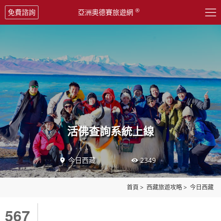

®
免費諮詢
亞洲奧德賽旅遊網
活佛查詢系統上線
今日西藏
2349


首頁
>
西藏旅遊攻略
>
今日西藏
567