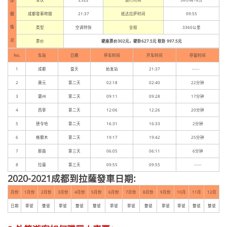
车次
Z322
运行时间
36小時18分
详
细
成都發車時間
21:37
抵达拉萨时间
09:55
情
类型
空调特快
全程
3360公里
况
票价
硬座票价302元，硬卧627.5元 软卧 997.5元
No.
车站
日期
停车时间
开车时间
停留时间
1
成都
當天
始发站
21:37
-----
2
廣元
第二天
02:18
02:40
22分钟
3
蘭州
第二天
09:11
09:28
17分钟
4
西寧
第二天
12:06
12:26
20分钟
5
德令哈
第二天
16:31
16:33
2分钟
6
格爾木
第二天
19:17
19:42
25分钟
7
那曲
第三天
06:05
06:11
6分钟
8
拉薩
第三天
09:55
09:55
-----
2020-2021成都到拉薩發車日期:
月份
1月份
2月份
3月份
4月份
5月份
6月份
7月份
8月份
9月份
10月
11月
12月
日期
單號
雙號
單號
雙號
雙號
單號
單號
雙號
單號
單號
雙號
雙號