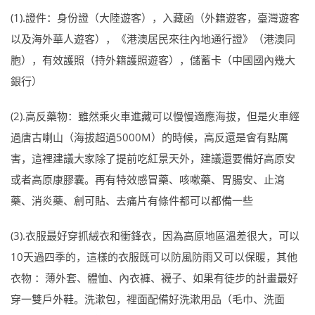
(1).證件：身份證（大陸遊客），入藏函（外籍遊客，臺灣遊客
以及海外華人遊客），《港澳居民來往內地通行證》（港澳同
胞），有效護照（持外籍護照遊客），儲蓄卡（中國國內幾大
銀行）
(2).高反藥物：雖然乘火車進藏可以慢慢適應海拔，但是火車經
過唐古喇山（海拔超過5000M）的時候，高反還是會有點厲
害，這裡建議大家除了提前吃紅景天外，建議還要備好高原安
或者高原康膠囊。再有特效感冒藥、咳嗽藥、胃腸安、止瀉
藥、消炎藥、創可貼、去痛片有條件都可以都備一些
(3).衣服最好穿抓絨衣和衝鋒衣，因為高原地區溫差很大，可以
10天過四季的，這樣的衣服既可以防風防雨又可以保暖，其他
衣物 ：薄外套、體恤、內衣褲、襪子、如果有徒步的計畫最好
穿一雙戶外鞋。洗漱包，裡面配備好洗漱用品（毛巾、洗面