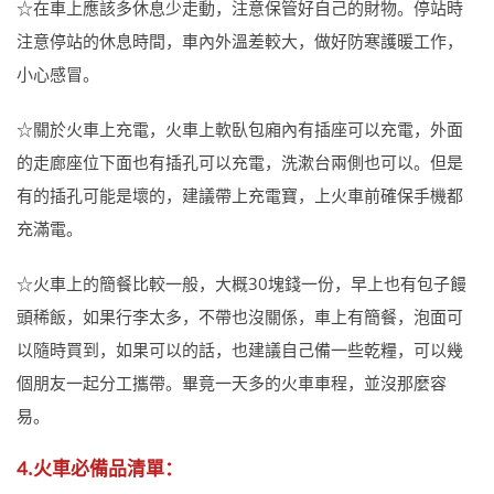
☆在車上應該多休息少走動，注意保管好自己的財物。停站時
注意停站的休息時間，車內外溫差較大，做好防寒護暖工作，
小心感冒。
☆關於火車上充電，火車上軟臥包廂內有插座可以充電，外面
的走廊座位下面也有插孔可以充電，洗漱台兩側也可以。但是
有的插孔可能是壞的，建議帶上充電寶，上火車前確保手機都
充滿電。
☆火車上的簡餐比較一般，大概30塊錢一份，早上也有包子饅
頭稀飯，如果行李太多，不帶也沒關係，車上有簡餐，泡面可
以隨時買到，如果可以的話，也建議自己備一些乾糧，可以幾
個朋友一起分工攜帶。畢竟一天多的火車車程，並沒那麼容
易。
4.火車必備品清單：