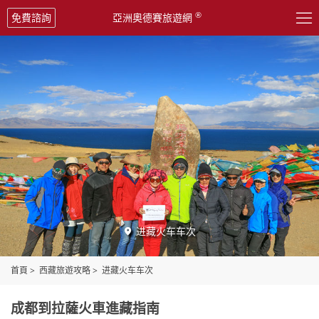

®
免費諮詢
亞洲奧德賽旅遊網
进藏火车车次

首頁
>
西藏旅遊攻略
>
进藏火车车次
成都到拉薩火車進藏指南