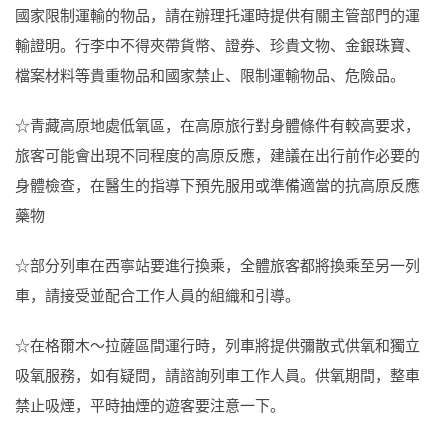
國家限制運輸的物品，請在辦理托運時提供有關主管部門的運
輸證明。行李中不得夾帶貨幣、證券、珍貴文物、金銀珠寶、
檔案材料等貴重物品和國家禁止、限制運輸物品、危險品。
☆青藏高原地處低氧區，在高原旅行對身體條件有較高要求，
旅客可能會出現不同程度的高原反應，建議在出行前作必要的
身體檢查，在醫生的指導下預先服用或準備適當的抗高原反應
藥物
☆部分列車在西寧站要進行換乘，全體旅客都將換乘至另一列
車，請接受並配合工作人員的組織和引導。
☆在格爾木～拉薩區間運行時，列車將提供彌散式供氧和獨立
吸氧服務，如有疑問，請諮詢列車工作人員。供氧期間，整車
禁止吸煙，平時抽煙的遊客要注意一下。