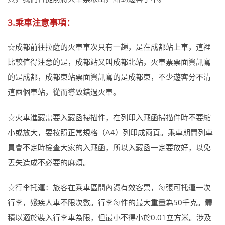
3.乘車注意事項：
☆成都前往拉薩的火車車次只有一趟，是在成都站上車，這裡
比較值得注意的是，成都站又叫成都北站，火車票票面資訊寫
的是成都，成都東站票面資訊寫的是成都東，不少遊客分不清
這兩個車站，從而導致錯過火車。
☆火車進藏需要入藏函掃描件，在列印入藏函掃描件時不要縮
小或放大，要按照正常規格（A4）列印成兩頁。乘車期間列車
員會不定時檢查大家的入藏函，所以入藏函一定要放好，以免
丟失造成不必要的麻煩。
☆行李托運：旅客在乘車區間內憑有效客票，每張可托運一次
行李，殘疾人車不限次數。行李每件的最大重量為50千克。體
積以適於裝入行李車為限，但最小不得小於0.01立方米。涉及