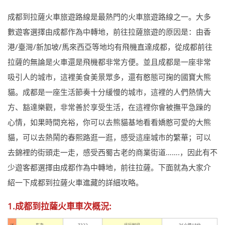
成都到拉薩火車旅遊路線是最熱門的火車旅遊路線之一。大多
數遊客選擇由成都作為中轉地，前往拉薩旅遊的原因是：由香
港/臺灣/新加坡/馬來西亞等地均有飛機直達成都，從成都前往
拉薩的無論是火車還是飛機都非常方便。並且成都是一座非常
吸引人的城市，這裡美食美景眾多，還有憨態可掬的國寶大熊
貓。成都是一座生活節奏十分緩慢的城市，這裡的人們熱情大
方、豁達樂觀，非常善於享受生活，在這裡你會被撫平急躁的
心情，如果時間充裕，你可以去熊貓基地看看嬌憨可愛的大熊
貓，可以去熱鬧的春熙路逛一逛，感受這座城市的繁華；可以
去錦裡的街頭走一走，感受西蜀古老的商業街道…….，因此有不
少遊客都選擇由成都作為中轉地，前往拉薩。下面就為大家介
紹一下成都到拉薩火車進藏的詳細攻略。
1.成都到拉薩火車車次概況: