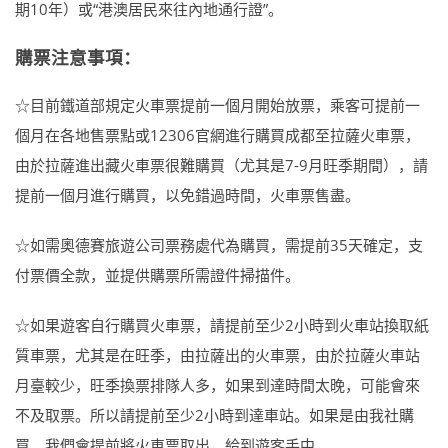
期10年）或“港澳居民來往內地通行證”。
購票注意事項：
☆目前鐵道部規定火車票提前一個月開始放票，乘客可提前一
個月在各地售票點或12306官網進行購買成都至拉薩火車票，
由於拉薩進出藏火車票很難購買（尤其是7-9月旺季期間），請
提前一個月進行購買，以免錯過時間，火車票售盡。
☆如需奧德賽旅遊公司票務處代為購買，需提前35天確定，支
付票價全款，並提供購票所需證件掃描件。
☆如果遊客自行購買火車票，請提前至少2小時到火車站換取紙
質車票，尤其是在旺季，由拉薩出的火車票，由於拉薩火車站
月臺較少，旺季換票排隊人多，如果到達時間太晚，可能會來
不及取票。所以請提前至少2小時到達車站。如果是由我社購
買，我們會提前將火車票取出，給到遊客手中。