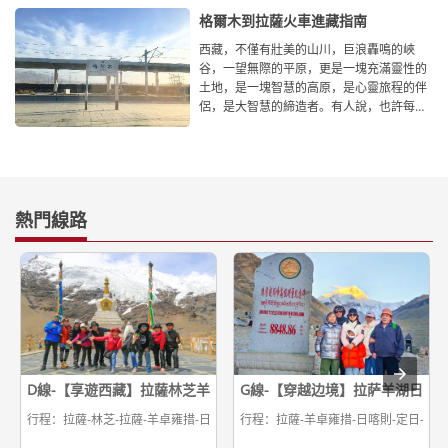
格爾木到拉薩火車進藏指南
西藏，不僅有壯美的山川，巨浪轟鳴的峽
谷，一望無際的平原，更是一塊充滿靈性的
土地，是一塊智慧的高原，是心靈旅程的伴
侶，是大智慧的締造者。有人說，也許每個
人心中都有一個西藏夢，它神秘
熱門線路
D線-【享遊西藏】拉薩林芝羊湖日喀則9日遊
G線-【穿越边境】拉萨羊湖日喀
行程：拉薩-林芝-拉薩-羊卓雍措-日喀則-拉薩
行程：拉薩-羊卓雍措-日喀則-定日-珠峰