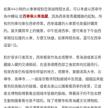
如果44小時的火車車程對您來說時間太長，可以考慮以西寧作
為中轉站.從
西寧乘火車進藏
，因為西寧是青藏鐵路的起點，所
有的列車均會在西寧停靠，西寧進藏的火車票也是最好購買
的。當天購買早上的機票，中午抵達西寧，便可乘坐下午由西
寧開往拉薩的火車，方便又快捷。如果時間充裕，還可在西寧
逗留1日。
對於很多行者而言，西寧都是作為去塔爾寺、青海湖或者沿青
藏線入藏的交通樞紐，在逐漸適應西部之後就奔向拉薩而行。
但是西寧仍有值得你停留的地方，塔爾寺、東關清真大寺、北
禪寺、南禪寺……一座座宗教寺院點綴城中及周邊，細細品來能
看到民族融合的碰撞，或者去南山公園看看西寧的夜景，又或
者去博物館裡看看這個城市發展的脈絡。帶著孩子的不妨去野
生動物園看看也是不錯的。除了塔爾寺和青海藏文化博物館、
大通老爺山、鷂子溝等周邊景點外，景點均分佈在城內東西南