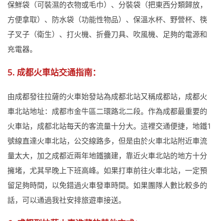
保鮮袋（可裝濕的衣物或毛巾）、分裝袋（把東西分類歸放，
方便拿取）、防水袋（功能性物品）、保溫水杯、野營杯、筷
子叉子（衛生）、打火機、折疊刀具、吹風機、足夠的電源和
充電器。
5. 成都火車站交通指南：
由成都發往拉薩的火車始發站為成都北站又稱成都站，成都火
車北站地址：成都市金牛區二環路北二段。作為成都最重要的
火車站，成都北站每天的客流量十分大。這裡交通便捷，地鐵1
號線直達火車北站，公交線路多，但是由於火車北站附近車流
量太大，加之成都近兩年地鐵擴建，靠近火車北站的地方十分
擁堵，尤其早晚上下班高峰。如果打車前往火車北站，一定預
留足夠時間，以免錯過火車發車時間。如果團隊人數比較多的
話，可以通過我社安排旅遊車接送。