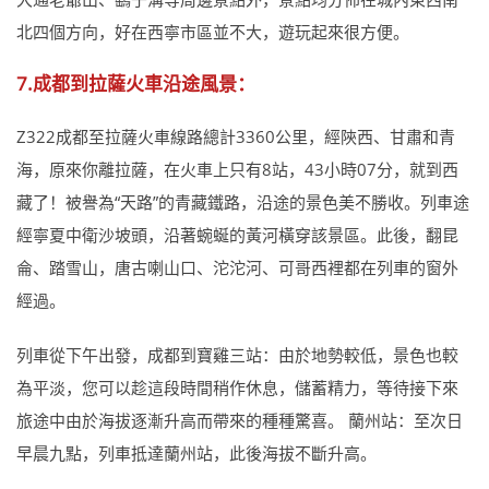
北四個方向，好在西寧市區並不大，遊玩起來很方便。
7.成都到拉薩火車沿途風景：
Z322成都至拉薩火車線路總計3360公里，經陝西、甘肅和青
海，原來你離拉薩，在火車上只有8站，43小時07分，就到西
藏了！被譽為“天路”的青藏鐵路，沿途的景色美不勝收。列車途
經寧夏中衛沙坡頭，沿著蜿蜒的黃河橫穿該景區。此後，翻昆
侖、踏雪山，唐古喇山口、沱沱河、可哥西裡都在列車的窗外
經過。
列車從下午出發，成都到寶雞三站：由於地勢較低，景色也較
為平淡，您可以趁這段時間稍作休息，儲蓄精力，等待接下來
旅途中由於海拔逐漸升高而帶來的種種驚喜。 蘭州站：至次日
早晨九點，列車抵達蘭州站，此後海拔不斷升高。