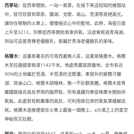
西寧站：
從西寧開始，一站一美景。在接下來這短短的幾個站
中，就可欣賞到草原、鹽湖、戈壁、高山、荒漠等奇絕風光。
讓你在極馳的火車上，慢慢接近心中的聖地。此時，海拔已拔
上升至3212，列車從西寧開始漸漸供氧。沿途會經過青海湖。
到站可品嘗青稞老優酪乳，是屬於青海老優酪乳的美味。
格爾木：
這裏是著名的可哥西裏無人區，這裏是格爾木。格爾
木至拉薩總里程達1142千米。地處青藏高原腹地，全市有近
90%的土地屬於荒漠、半荒漠的戈壁灘，車窗外的察爾汗鹽
湖、昆侖山口、格爾木胡楊林，無一不壯觀美麗。格爾木是青
藏鐵路接近高反界限的臨界點，所有進藏列車從格爾木開始供
氧氣。此處若有較嚴重的高反，可利用座位旁的氧氣罩緩解症
狀。格爾木過後便是在火車上最後一個晚上，a沙漠之上的星空
神秘而又壯觀。
那曲：
那曲站的海拔4547，這裏的一山、一水、一草，彙聚成