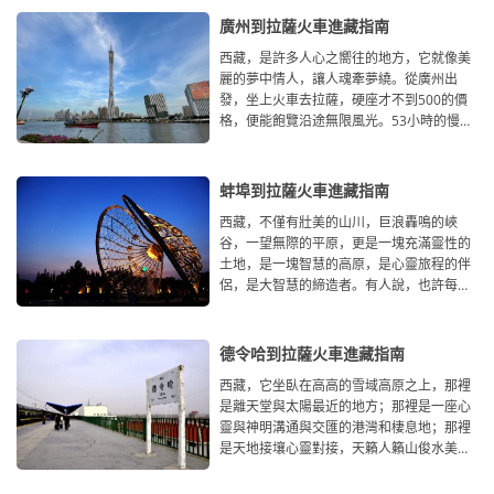
廣州到拉薩火車進藏指南
西藏，是許多人心之嚮往的地方，它就像美
麗的夢中情人，讓人魂牽夢繞。從廣州出
發，坐上火車去拉薩，硬座才不到500的價
格，便能飽覽沿途無限風光。53小時的慢生
活，由南向北，自東向西，沿途
蚌埠到拉薩火車進藏指南
西藏，不僅有壯美的山川，巨浪轟鳴的峽
谷，一望無際的平原，更是一塊充滿靈性的
土地，是一塊智慧的高原，是心靈旅程的伴
侶，是大智慧的締造者。有人說，也許每個
人心中都有一個西藏夢，它神秘
德令哈到拉薩火車進藏指南
西藏，它坐臥在高高的雪域高原之上，那裡
是離天堂與太陽最近的地方；那裡是一座心
靈與神明溝通與交匯的港灣和棲息地；那裡
是天地接壤心靈對接，天籟人籟山俊水美人
傑地靈的地方。從德