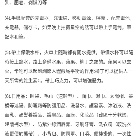
乳、肥皂、剃鬚刀等
(4).手機配套的充電器，充電線、移動電源，相機 、配套電池，
充電器，儲存卡，如果晚上拍攝星空的話可以帶上手電筒，筆
記本和筆。
(5).帶上保暖水杯，火車上隨時都有開水提供，帶個水杯可以隨
時接上熱水，路上多備水果，蘋果、柳丁之類的。蘋果可以去
火，常吃可以起到調節人體酸堿平衡的作用;柳丁可以提供人一
天所需的維生素C。帶上巧克力，可以增強體力。
(6).日用品：睡袋、毛巾（速幹型）、面巾、濕巾、太陽帽、墨
鏡等遮陽、防曬霜等防護用品、洗發水、護發素、沐浴液、洗
面乳、頭髮養護品、護膚品、面膜、化妝品（藏區十分乾燥，
建議補水型）、防紫外線潤唇膏、牙刷牙膏、洗衣粉（較洗衣
液更便於攜帶）、小背包、防雨罩、口哨、便捷掛鉤、一次性