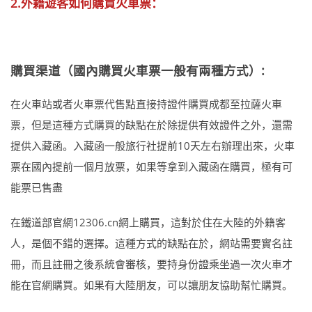
2.外籍遊客如何購買火車票：
購買渠道（國內購買火車票一般有兩種方式）:
在火車站或者火車票代售點直接持證件購買成都至拉薩火車
票，但是這種方式購買的缺點在於除提供有效證件之外，還需
提供入藏函。入藏函一般旅行社提前10天左右辦理出來，火車
票在國內提前一個月放票，如果等拿到入藏函在購買，極有可
能票已售盡
在鐵道部官網12306.cn網上購買，這對於住在大陸的外籍客
人，是個不錯的選擇。這種方式的缺點在於，網站需要實名註
冊，而且註冊之後系統會審核，要持身份證乘坐過一次火車才
能在官網購買。如果有大陸朋友，可以讓朋友協助幫忙購買。