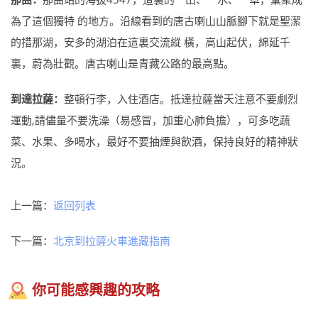
為了這個獨特 的地方。沿線看到的唐古喇山山脈腳下就是聖潔
的措那湖，安多的湖泊在這裏交流縱 橫，高山起伏，綿延千
裏，蔚為壯觀。唐古喇山是青藏公路的最高點。
到達拉薩：
整頓行李，入住酒店。抵達拉薩當天注意不要劇烈
運動,請儘量不要洗澡（易感冒，加重心肺負擔），可多吃蔬
菜、水果、多喝水，最好不要抽煙與飲酒，保持良好的精神狀
況。
上一篇：
返回列表
下一篇：
北京到拉薩火車進藏指南
你可能感興趣的攻略