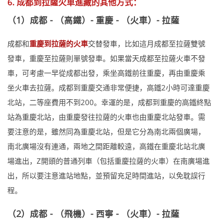
6. 成都到拉薩火車進藏的其他方式：
（1）成都 - （高鐵）- 重慶 - （火車）- 拉薩
成都和
重慶到拉薩的火車
交替發車，比如這月成都至拉薩雙號
發車，重慶至拉薩則單號發車。如果當天成都至拉薩火車不發
車，可考慮一早從成都出發，乘坐高鐵前往重慶，再由重慶乘
坐火車去拉薩。成都到重慶交通非常便捷，高鐵2小時可達重慶
北站，二等座費用不到200。幸運的是，成都到重慶的高鐵終點
站為重慶北站，由重慶發往拉薩的火車也由重慶北站發車。需
要注意的是，雖然同為重慶北站，但是它分為南北兩個廣場，
南北廣場沒有連通，兩地之間距離較遠，高鐵在重慶北站北廣
場進出，Z開頭的普通列車（包括重慶拉薩的火車）在南廣場進
出，所以要注意進站地點，並預留充足時間進站，以免耽誤行
程。
（2）成都 - （飛機）- 西寧 - （火車）- 拉薩