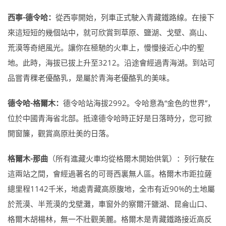
西寧-德令哈：
從西寧開始，列車正式駛入青藏鐵路線。在接下
來這短短的幾個站中，就可欣賞到草原、鹽湖、戈壁、高山、
荒漠等奇絕風光。讓你在極馳的火車上，慢慢接近心中的聖
地。此時，海拔已拔上升至3212。沿途會經過青海湖。到站可
品嘗青稞老優酪乳，是屬於青海老優酪乳的美味。
德令哈-格爾木：
德令哈站海拔2992。令哈意為“金色的世界”，
位於中國青海省北部。抵達德令哈時正好是日落時分，您可掀
開窗簾，觀賞高原壯美的日落。
格爾木-那曲
（所有進藏火車均從格爾木開始供氧）：列行駛在
這兩站之間，會經過著名的可哥西裏無人區。格爾木市距拉薩
總里程1142千米，地處青藏高原腹地，全市有近90%的土地屬
於荒漠、半荒漠的戈壁灘，車窗外的察爾汗鹽湖、昆侖山口、
格爾木胡楊林，無一不壯觀美麗。格爾木是青藏鐵路接近高反