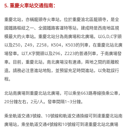
5. 重慶火車站交通指南：
重慶北站，亦稱龍頭寺火車站，位於重慶渝北區龍頭寺，是全
國鐵路樞紐之一、全國鐵路客運特等站，建成時是西南地區規
模最大的火車站。重慶北站分為南廣場和北廣場。以G,D,C字頭
以及Z50，Z49，Z258，K504，K503的列車，在重慶北站北廣
場發車。以T,K字開頭以及Z96，Z223的普通列車，于南廣場發
車。目前，重慶北站，南北廣場沒有連通，兩地之間的距離較
遠。請務必注意進站地點，並預留充足時間進站，以免耽誤行
程。
北站南廣場到重慶北站北廣場，可以乘坐663路專線換乘公車，
20分鐘左右，2元/人。發車間隔1~3分鐘。
乘坐軌道交通3號線、10號線和軌道交通換線可到達重慶北站南
廣場站，乘坐軌道交通4號線和10號線可到達重慶北站北廣場