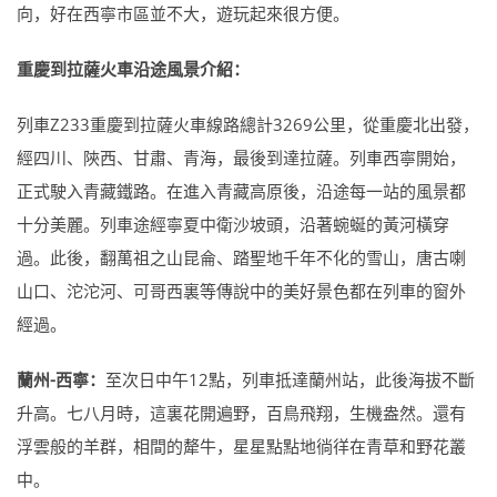
向，好在西寧市區並不大，遊玩起來很方便。
重慶到拉薩火車沿途風景介紹：
列車Z233重慶到拉薩火車線路總計3269公里，從重慶北出發，
經四川、陝西、甘肅、青海，最後到達拉薩。列車西寧開始，
正式駛入青藏鐵路。在進入青藏高原後，沿途每一站的風景都
十分美麗。列車途經寧夏中衛沙坡頭，沿著蜿蜒的黃河橫穿
過。此後，翻萬祖之山昆侖、踏聖地千年不化的雪山，唐古喇
山口、沱沱河、可哥西裏等傳說中的美好景色都在列車的窗外
經過。
蘭州-西寧：
至次日中午12點，列車抵達蘭州站，此後海拔不斷
升高。七八月時，這裏花開遍野，百鳥飛翔，生機盎然。還有
浮雲般的羊群，相間的犛牛，星星點點地徜徉在青草和野花叢
中。