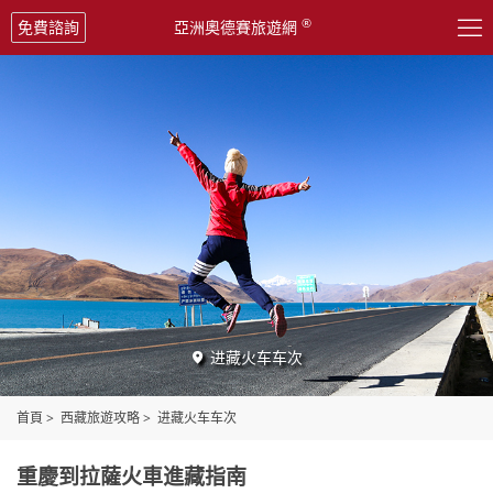

®
免費諮詢
亞洲奧德賽旅遊網
进藏火车车次

首頁
>
西藏旅遊攻略
>
进藏火车车次
重慶到拉薩火車進藏指南