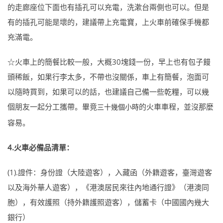
的走廊座位下面也有插孔可以充電，洗漱台兩側也可以。但是
有的插孔可能是壞的，建議帶上充電寶，上火車前確保手機都
充滿電。
☆火車上的簡餐比較一般，大概30塊錢一份，早上也有包子饅
頭稀飯，如果行李太多，不帶也沒關係，車上有簡餐，泡面可
以隨時買到，如果可以的話，也建議自己備一些乾糧，可以幾
個朋友一起分工攜帶。畢竟
的火車車程，並沒那麼
三十幾個小時
容易。
4.火車必備品清單：
(1).證件：身份證（大陸遊客），入藏函（外籍遊客，臺灣遊客
以及海外華人遊客），《港澳居民來往內地通行證》（港澳同
胞），有效護照（持外籍護照遊客），儲蓄卡（中國國內幾大
銀行）