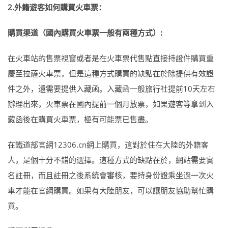
2.外籍遊客如何購買火車票：
購買渠道（國內購買火車票一般有兩種方式）:
在火車站的售票視窗或者是在火車票代售點直接持證件購買重
慶至拉薩火車票，但是這種方式購買的缺點在於除提供有效證
件之外，還需要提供入藏函。入藏函一般旅行社提前10天左右
辦理出來，火車票在國內提前一個月放票，如果遊客等拿到入
藏函後在購買火車票，極有可能票已售盡。
在鐵道部官網12306.cn網上購買，這對於住在大陸的外籍客
人，是個十分不錯的選擇。這種方式的缺點在於，網站需要實
名註冊，而且註冊之後系統會審核，要持身份證乘坐過一次火
車才能在官網購買。如果有大陸朋友，可以讓朋友協助幫忙購
買。