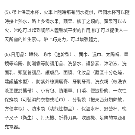
(5). 帶上保暖水杯，火車上隨時都有開水提供，帶個水杯可以隨
時接上熱水，路上多備水果，蘋果、柳丁之類的。蘋果可以去
火，常吃可以起到調節人體酸堿平衡的作用;柳丁可以提供人一
天所需的維生素C。帶上巧克力，可以增強體力。
(6).日用品：睡袋、毛巾（速幹型）、面巾、濕巾、太陽帽、墨
鏡等遮陽、防曬霜等防護用品、洗發水、護發素、沐浴液、洗
面乳、頭髮養護品、護膚品、面膜、化妝品（藏區十分乾燥，
建議補水型）、防紫外線潤唇膏、牙刷牙膏、洗衣粉（較洗衣
液更便於攜帶）、小背包、防雨罩、口哨、便捷掛鉤、一次性
保鮮袋（可裝濕的衣物或毛巾）、分裝袋（把東西分類歸放，
方便拿取）、防水袋（功能性物品）、保溫水杯、野營杯、筷
子叉子（衛生）、打火機、折疊刀具、吹風機、足夠的電源和
充電器。