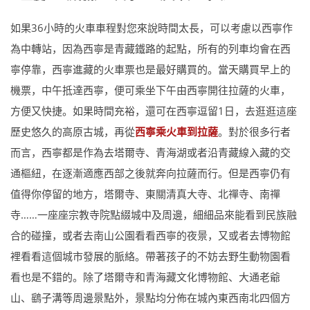
如果36小時的火車車程對您來說時間太長，可以考慮以西寧作
為中轉站，因為西寧是青藏鐵路的起點，所有的列車均會在西
寧停靠，西寧進藏的火車票也是最好購買的。當天購買早上的
機票，中午抵達西寧，便可乘坐下午由西寧開往拉薩的火車，
方便又快捷。如果時間充裕，還可在西寧逗留1日，去逛逛這座
歷史悠久的高原古城，再從
西寧乘火車到拉薩
。對於很多行者
而言，西寧都是作為去塔爾寺、青海湖或者沿青藏線入藏的交
通樞紐，在逐漸適應西部之後就奔向拉薩而行。但是西寧仍有
值得你停留的地方，塔爾寺、東關清真大寺、北禪寺、南禪
寺……一座座宗教寺院點綴城中及周邊，細細品來能看到民族融
合的碰撞，或者去南山公園看看西寧的夜景，又或者去博物館
裡看看這個城市發展的脈絡。帶著孩子的不妨去野生動物園看
看也是不錯的。除了塔爾寺和青海藏文化博物館、大通老爺
山、鷂子溝等周邊景點外，景點均分佈在城內東西南北四個方