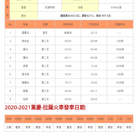
情
类型
空调特快
全程
3394公里
况
票价
硬座票价302.5元，硬卧627.5，软卧 997.5元
No.
车站
日期
停车时间
开车时间
停留时间
1
重慶北
當天
始发站
22:12
-----
2
南充北
第二天
00:02
00:08
6分钟
3
廣元
第二天
02:02
02:40
38分钟
4
蘭州
第二天
09:11
09:28
17分钟
5
西寧
第二天
12:06
12:26
20分钟
6
德令哈
第二天
16:31
16:33
2分钟
7
格爾木
第二天
19:17
19:42
25分钟
8
那曲
第三天
06:05
06:11
6分钟
9
拉萨
第三天
09:55
09:55
-----
2020-2021重慶-拉薩火車發車日期:
月份
1月份
2月份
3月份
4月份
5月份
6月份
7月份
8月份
9月份
10月
11月
12月
日期
雙號
單號
雙號
單號
單號
雙號
雙號
單號
雙號
雙號
單號
單號