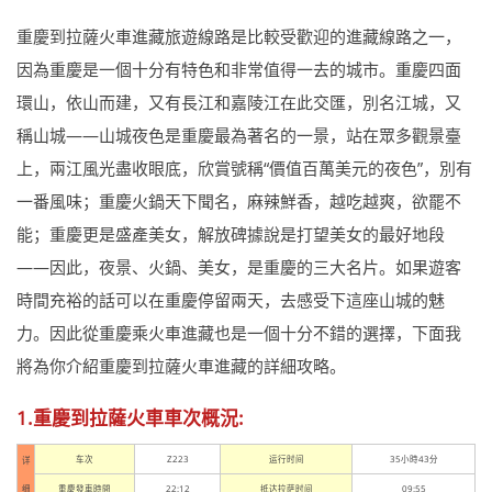
重慶到拉薩火車進藏旅遊線路是比較受歡迎的進藏線路之一，
因為重慶是一個十分有特色和非常值得一去的城市。重慶四面
環山，依山而建，又有長江和嘉陵江在此交匯，別名江城，又
稱山城——山城夜色是重慶最為著名的一景，站在眾多觀景臺
上，兩江風光盡收眼底，欣賞號稱“價值百萬美元的夜色”，別有
一番風味；重慶火鍋天下聞名，麻辣鮮香，越吃越爽，欲罷不
能；重慶更是盛產美女，解放碑據說是打望美女的最好地段
——因此，夜景、火鍋、美女，是重慶的三大名片。如果遊客
時間充裕的話可以在重慶停留兩天，去感受下這座山城的魅
力。因此從重慶乘火車進藏也是一個十分不錯的選擇，下面我
將為你介紹重慶到拉薩火車進藏的詳細攻略。
1.重慶到拉薩火車車次概況:
车次
Z223
运行时间
35小時43分
详
细
重慶發車時間
22:12
抵达拉萨时间
09:55