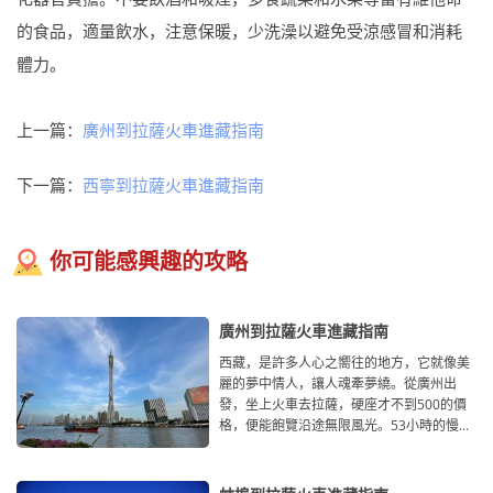
的食品，適量飲水，注意保暖，少洗澡以避免受涼感冒和消耗
體力。
上一篇：
廣州到拉薩火車進藏指南
下一篇：
西寧到拉薩火車進藏指南
你可能感興趣的攻略
廣州到拉薩火車進藏指南
西藏，是許多人心之嚮往的地方，它就像美
麗的夢中情人，讓人魂牽夢繞。從廣州出
發，坐上火車去拉薩，硬座才不到500的價
格，便能飽覽沿途無限風光。53小時的慢生
活，由南向北，自東向西，沿途