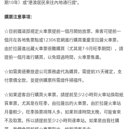
期10年）或“港澳居民來往內地通行證”。
購票注意事項：
☆目前鐵道部規定火車票提前一個月開始放票，乘客可提前一
個月在各地售票點或12306官網進行購買重慶至拉薩火車票，
由於拉薩進出藏火車票很難購買（尤其是7-9月旺季期間），請
提前一個月進行購買，以免錯過時間，火車票售盡。
☆如需奧德賽旅遊公司票務處代為購買，需提前35天確定，支
付票價全款，並提供購票所需證件掃描件。
☆如果遊客自行購買火車票，請提前至少2小時到火車站換取紙
質車票，尤其是在旺季，由拉薩出的火車票，由於拉薩火車站
月臺較少，旺季換票排隊人多，如果到達時間太晚，可能會來
不及取票。所以請提前至少2小時到達車站。如果是由我社購