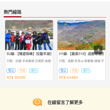
熱門線路
B2線-【臻遊珠峰】拉薩羊湖日喀則珠峰8日遊
H1線-【最美318】成都理塘然烏
行程：拉薩-羊卓雍措-日喀則-珠峰大本營-日喀則-拉薩
行程：成都-折多山-新都橋-理塘-芒康-左
雪山
寺廟
冰川
雪山
寺廟
冰川
NT$
30500
NT$
63480
在線留言了解更多