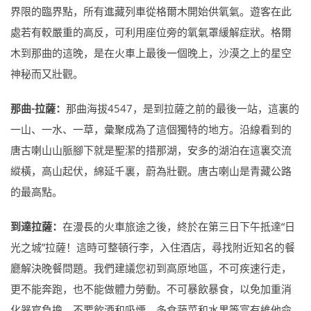
界限的臨界點，所有進藏列車從格爾木開始供氧氣。遊客在此
處若有較嚴重的高反，可利用座位旁的氧氣罩緩解症狀。格爾
木到那曲的這晚，是在火車上最後一個晚上，沙漠之上的星空
神秘而又壯觀。
那曲-拉薩：
那曲海拔4547，是到拉薩之前的最後一站，這裏的
一山、一水、一草，彙聚成為了這個獨特的地方。沿線看到的
唐古喇山山脈腳下就是聖潔的措那湖，安多的湖泊在這裏交流
縱橫，高山起伏，綿延千裏，蔚為壯觀。唐古喇山是青藏公路
的最高點。
到達拉薩：
在漫長的火車旅途之後，終於在第三日下午抵達“日
光之城”拉薩！這時可整頓行李，入住酒店，尋找附近知名的餐
廳解決晚餐問題。我們建議您初到高原地區，不可疾速行走，
更不能奔跑，也不能做體力勞動。不可暴飲暴食，以免加重消
化器官負擔。不要飲酒和吸煙，多食蔬菜和水果等富有維他命