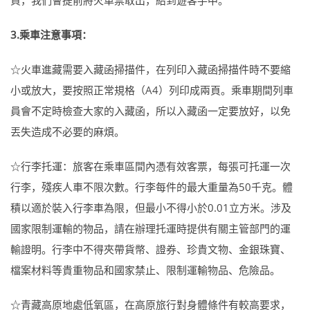
買，我們會提前將火車票取出，給到遊客手中。
3.乘車注意事項：
☆火車進藏需要入藏函掃描件，在列印入藏函掃描件時不要縮
小或放大，要按照正常規格（A4）列印成兩頁。乘車期間列車
員會不定時檢查大家的入藏函，所以入藏函一定要放好，以免
丟失造成不必要的麻煩。
☆行李托運：旅客在乘車區間內憑有效客票，每張可托運一次
行李，殘疾人車不限次數。行李每件的最大重量為50千克。體
積以適於裝入行李車為限，但最小不得小於0.01立方米。涉及
國家限制運輸的物品，請在辦理托運時提供有關主管部門的運
輸證明。行李中不得夾帶貨幣、證券、珍貴文物、金銀珠寶、
檔案材料等貴重物品和國家禁止、限制運輸物品、危險品。
☆青藏高原地處低氧區，在高原旅行對身體條件有較高要求，