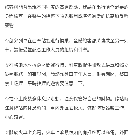
旅客可能會出現不同程度的高原反應，建議在出行前作必要的
身體檢查，在醫生的指導下預先服用或準備適當的抗高原反應
藥物
☆部分列車在西寧站要進行換乘，全體旅客都將換乘至另一列
車，請接受並配合工作人員的組織和引導。
☆在格爾木～拉薩區間運行時，列車將提供彌散式供氧和獨立
吸氧服務，如有疑問，請諮詢列車工作人員。供氧期間，整車
禁止吸煙，平時抽煙的遊客要注意一下。
☆在車上應該多休息少走動，注意保管好自己的財物。停站時
注意停站的休息時間，車內外溫差較大，做好防寒護暖工作，
小心感冒。
☆關於火車上充電，火車上軟臥包廂內有插座可以充電，外面