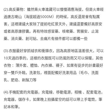
(2).高反藥物：雖然乘火車進藏可以慢慢適應海拔，但是火車經
過唐古喇山（海拔超過5000M）的時候，高反還是會有點厲
害，這裡建議大家除了提前吃紅景天外，建議還要備好高原安
或者高原康膠囊。再有特效感冒藥、咳嗽藥、胃腸安、止瀉
藥、消炎藥、創可貼、去痛片有條件都可以都備一些
(3).衣服最好穿抓絨衣和衝鋒衣，因為高原地區溫差很大，可以
10天過四季的，這樣的衣服既可以防風防雨又可以保暖，其他
衣物 ：薄外套、體恤、內衣褲、襪子、如果有徒步的計畫最好
穿一雙戶外鞋。洗漱包，裡面配備好洗漱用品（毛巾、洗面
乳、肥皂、剃鬚刀等
(4).手機配套的充電器，充電線、移動電源，相機 、配套電池，
充電器，儲存卡，如果晚上拍攝星空的話可以帶上手電筒，筆
記本和筆。