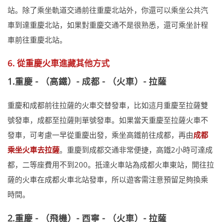
站。除了乘坐軌道交通前往重慶北站外，你還可以乘坐公共汽
車到達重慶北站，如果對重慶交通不是很熟悉，還可乘坐計程
車前往重慶北站。
6. 從重慶火車進藏其他方式
1.重慶 - （高鐵）- 成都 - （火車）- 拉薩
重慶和成都前往拉薩的火車交替發車，比如這月重慶至拉薩雙
號發車，成都至拉薩則單號發車。如果當天重慶至拉薩火車不
發車，可考慮一早從重慶出發，乘坐高鐵前往成都，再由
成都
乘坐火車去拉薩
。重慶到成都交通非常便捷，高鐵2小時可達成
都，二等座費用不到200。抵達火車站為成都火車東站，開往拉
薩的火車在成都火車北站發車，所以遊客需注意預留足夠換乘
時間。
2.重慶 - （飛機）- 西寧 - （火車）- 拉薩