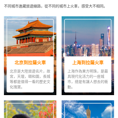
不同城市進藏旅遊線路，從不同的城市上火車，感受大不相同。
北京到拉薩火車
上海到拉薩火車
北京是大陸旅遊名片，故
上海作為東方明珠，是最
宮，天壇，頤和園，長城
具現代化活力的一座城
等都是值得一看的歷史文
市，總是有讓人想去的衝
化瑰寶。
動。
北京到拉薩火車
上海到拉薩火車