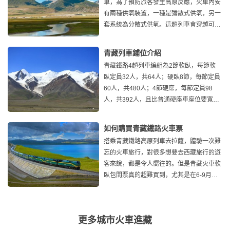
車，為了預防旅客發生高原反應，火車內安
有兩種供氧裝置，一種是彌散式供氧，另一
套系統為分散式供氧。這趟列車會穿越可哥
西裡無人區，遊客可以
青藏列車鋪位介紹
青藏鐵路4趟列車編組為2節軟臥，每節軟
臥定員32人，共64人；硬臥8節，每節定員
60人，共480人；4節硬席，每節定員98
人，共392人，且比普通硬座車座位要寬。
這樣算下來，每列列車共定員936人。本
如何購買青藏鐵路火車票
搭乘青藏鐵路高原列車去拉薩，體驗一次難
忘的火車旅行，對很多想要去西藏旅行的遊
客來說，都是令人嚮往的。但是青藏火車軟
臥包間票真的超難買到，尤其是在6-9月
間，內地很多學生放假
更多城市火車進藏