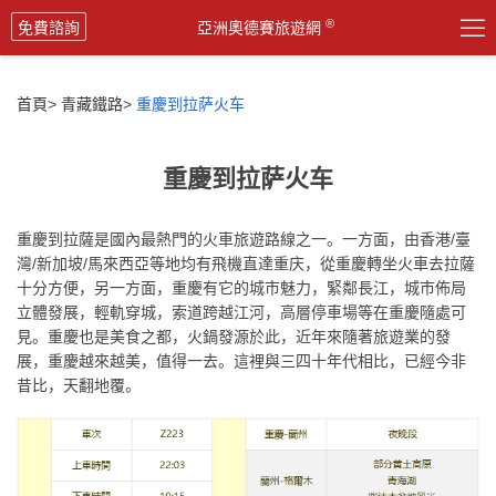

®
免費諮詢
亞洲奧德賽旅遊網
首頁
>
青藏鐵路
>
重慶到拉萨火车
重慶到拉萨火车
重慶到拉薩是國內最熱門的火車旅遊路線之一。一方面，由香港/臺
灣/新加坡/馬來西亞等地均有飛機直達重庆，從重慶轉坐火車去拉薩
十分方便，另一方面，重慶有它的城市魅力，緊鄰長江，城市佈局
立體發展，輕軌穿城，索道跨越江河，高層停車場等在重慶隨處可
見。重慶也是美食之都，火鍋發源於此，近年來隨著旅遊業的發
展，重慶越來越美，值得一去。這裡與三四十年代相比，已經今非
昔比，天翻地覆。