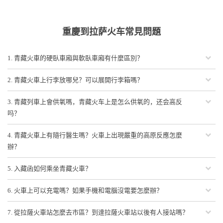
重慶到拉萨火车常見問題

1. 青藏火車的硬臥車廂與軟臥車廂有什麼區別？

2. 青藏火車上行李放哪兒？可以展開行李箱嗎？

3. 青藏列車上會供氧嗎，青藏火车上是怎么供氧的，还会高反
吗？

4. 青藏火車上有隨行醫生嗎？火車上出現嚴重的高原反應怎麼
辦？

5. 入藏函如何乘坐青藏火車？

6. 火車上可以充電嗎？如果手機和電腦沒電要怎麼辦？

7. 從拉薩火車站怎麼去市區？到達拉薩火車站以後有人接站嗎？