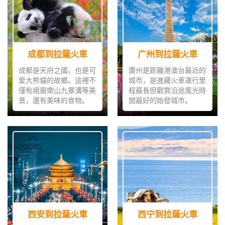
成都到拉薩火車
广州到拉薩火車
成都是天府之國，也是可
廣州是距離港澳台最近的
愛大熊貓的故鄉。這裡不
城市，是進藏火車運行里
僅有峨眉樂山九寨溝等美
程最長但觀賞沿途風光時
景，還有美味的食物。
間最好的始發城市。
成都到拉薩火車
广州到拉薩火車
西安到拉薩火車
西宁到拉薩火車