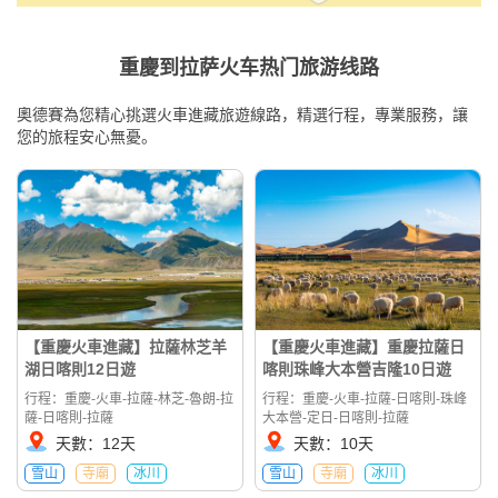
重慶到拉萨火车热门旅游线路
奧德賽為您精心挑選火車進藏旅遊線路，精選行程，專業服務，讓
您的旅程安心無憂。
【重慶火車進藏】拉薩林芝羊
【重慶火車進藏】重慶拉薩日
湖日喀則12日遊
喀則珠峰大本營吉隆10日遊
行程：重慶-火車-拉薩-林芝-魯朗-拉
行程：重慶-火車-拉薩-日喀則-珠峰
薩-日喀則-拉薩
大本營-定日-日喀則-拉薩
天數：12天
天數：10天
雪山
寺廟
冰川
雪山
寺廟
冰川