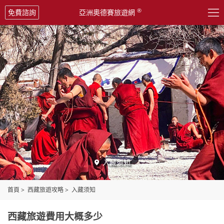

®
免費諮詢
亞洲奧德賽旅遊網
入藏须知

首頁
>
西藏旅遊攻略
>
入藏须知
西藏旅遊費用大概多少