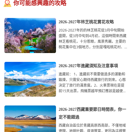
你可能感興趣的攻略
2026-2027年林芝桃花賞花攻略
2026-2027年的的林芝桃花從3月中旬開始
盛開，從3月中旬到4月初，這個時間來西藏
林芝看桃花，十分惹眼，風景秀麗。主要的
桃花集中在3個地方，分別是嘎啦桃花村、
索松村、波密桃花溝，分別在林
2026-2027年進藏須知及注意事項
進藏前： 1、進藏前不需要做過多的運動和
鍛煉，只需安心期待西藏旅行的到來。心態
決定了旅行的滿意度。2、火車票現在是提
前15天出票，飛機票越早預訂應該是越便宜
的，特別是3
2026-2027西藏重要節日時間表，你一
定不能錯過
西藏自治區位於青藏高原西南部，不僅地域
遼闊，地貌壯觀、資源豐富，更因為這裡豐