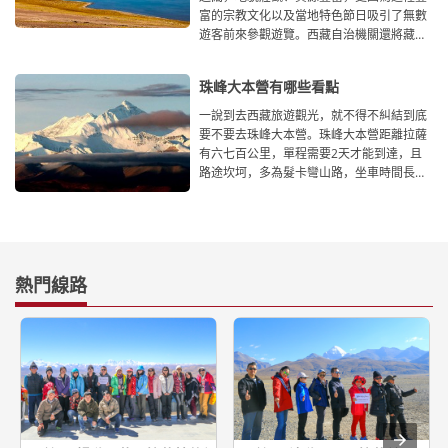
富的宗教文化以及當地特色節日吸引了無數
遊客前來參觀遊覽。西藏自治機關還將藏曆
新年、雪頓節等
珠峰大本營有哪些看點
一說到去西藏旅遊觀光，就不得不糾結到底
要不要去珠峰大本營。珠峰大本營距離拉薩
有六七百公里，單程需要2天才能到達，且
路途坎坷，多為髮卡彎山路，坐車時間長，
但去了珠峰大本營你會
熱門線路