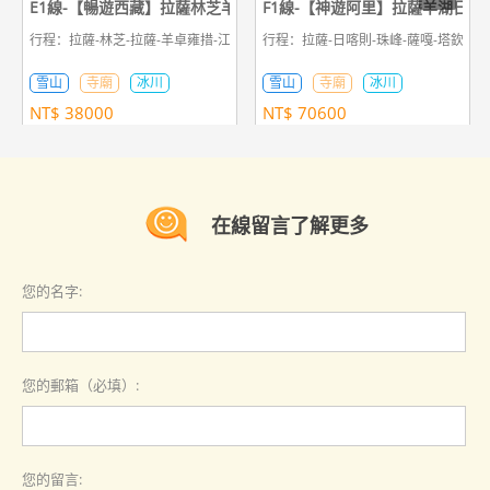
E1線-【暢遊西藏】拉薩林芝羊湖日喀則珠峰11日遊
F1線-【神遊阿里】拉薩羊湖日喀
行程：拉薩-林芝-拉薩-羊卓雍措-江孜-日喀則-定日-珠峰大本營-定日-日喀則-拉
行程：拉薩-日喀則-珠峰-薩嘎-塔欽轉山
雪山
寺廟
冰川
雪山
寺廟
冰川
NT$
38000
NT$
70600
在線留言了解更多
您的名字:
您的郵箱（必填）:
您的留言: