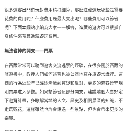
很多遊客出門遊玩對費用精打細算，那麼進藏遊玩哪些是需要
花費的費用呢？什麼費用是最大支出呢？哪些費用可以節省
呢？下面本網站小編為大家一一解答，進藏的遊客可以根據自
身條件來預算進藏遊玩費用。
無法省掉的開支——門票
在西藏常常可以聽到遊客交流逃票的經驗，在很多關於西藏的
旅遊書中，教授人們如何逃票也被公然地寫在旅遊常識裡。這
樣的行為近些年已經逐漸遭到質疑和反對，更多的遊客遵守規
則買票進入參觀。如果想節省這部分開支，建議隨個人喜好定
下遊覽計畫，多瞭解當地的人文、歷史及相關景區的知識，不
走馬觀花，這樣雖然也許會錯過一些景點，但也會帶來更多的
樂趣。