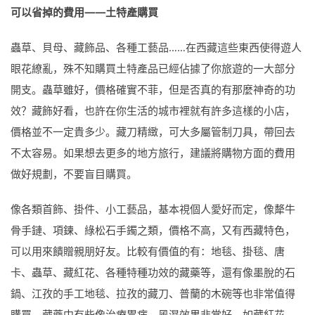
可以省掉的費用——土特產購買
蟲草、貝母、藏飾品、各種工藝品……在西藏這些東西使得遊人
眼花繚亂，殊不知購買土特產品已經佔據了你旅遊的一大部分
開支。蟲草雖好，價格確實不菲，但是否真的有那麼神奇的功
效？藏飾好看，也許在你生活的城市裡就有許多這樣的小店，
價格並不一定貴多少。藏刀精緻，可大多屬管制刀具，帶回去
不太容易。如果想去更多的地方旅行，建議將購物方面的費用
做好規劃，不要盲目購買。
像各類首飾、掛件、小工藝品，基本視個人愛好而定，像犛牛
骨手鏈、項鍊、綠松石手鐲之類，價格不高，又有西藏特色，
可以用來饋贈親朋好友。比較有價值的有：地毯、掛毯、唐
卡、蟲草、藏紅花、各種特種功效的藏藥等，還有像墨脫的石
鍋、江孜的手工地毯、拉孜的藏刀、普蘭的木碗等也非常值得
購買。藏藥中有些像治療胃病、風濕效果非常好，如藏紅花、