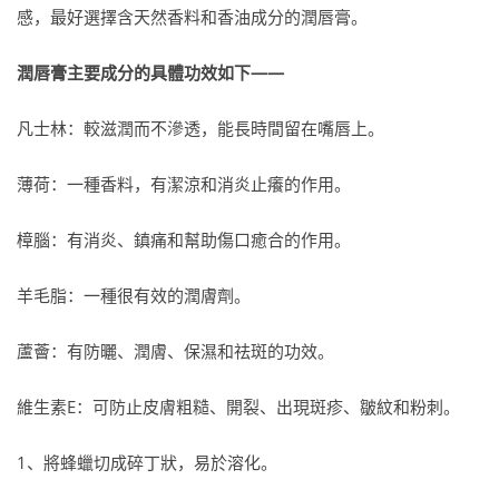
感，最好選擇含天然香料和香油成分的潤唇膏。
潤唇膏主要成分的具體功效如下——
凡士林：較滋潤而不滲透，能長時間留在嘴唇上。
薄荷：一種香料，有潔涼和消炎止癢的作用。
樟腦：有消炎、鎮痛和幫助傷口癒合的作用。
羊毛脂：一種很有效的潤膚劑。
蘆薈：有防曬、潤膚、保濕和祛斑的功效。
維生素E：可防止皮膚粗糙、開裂、出現斑疹、皺紋和粉刺。
1、將蜂蠟切成碎丁狀，易於溶化。