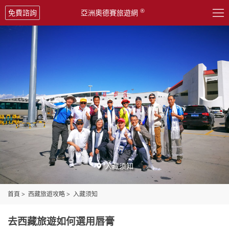

®
免費諮詢
亞洲奧德賽旅遊網
入藏须知

首頁
>
西藏旅遊攻略
>
入藏须知
去西藏旅遊如何選用唇膏