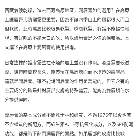
西藏氣候乾燥，進去西藏高原地區，潤唇膏如何選用？在高原
上護唇膏比防曬霜更重要，因為不論四季山上的風都很大而且
很乾燥，此時嘴唇比較容易乾裂。嘴唇乾裂，有話不能暢快地
說，有好吃的不能大口的吃，所以護唇膏是必備的保養品。本
文講述在高原上潤唇膏的使用指南。
日常塗抹的護膚霜塗在乾燥的唇上並沒有作用。嘴唇需要較滋
潤、維持時間較長久、能停留在嘴唇表面而不滲透的護膚品，
這就是潤唇膏。雖不能說潤唇膏的作用是萬能的，但它含有的
主要成分的確是針對唇部皮膚的特殊需要，能夠為雙唇鎖住水
分提供屏障。
潤唇膏的基本成分離不開凡士林和蠟質，不過1976年以後也有
不含蠟質的新配方。而維生素A、E等抗氧化成分，以及SPF防曬
功能，都是時下熱門潤唇膏的賣點。如果唇部的皮膚比較敏