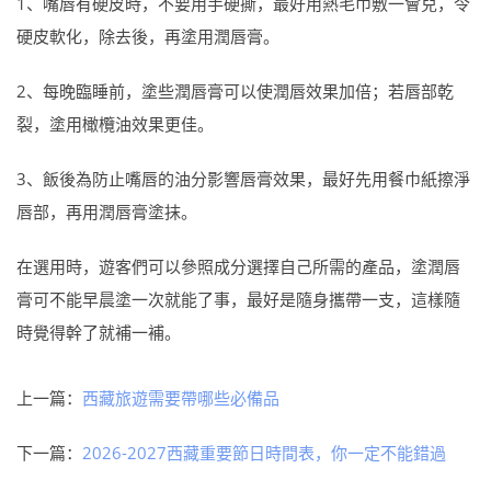
1、嘴唇有硬皮時，不要用手硬撕，最好用熱毛巾敷一會兒，令
硬皮軟化，除去後，再塗用潤唇膏。
2、每晚臨睡前，塗些潤唇膏可以使潤唇效果加倍；若唇部乾
裂，塗用橄欖油效果更佳。
3、飯後為防止嘴唇的油分影響唇膏效果，最好先用餐巾紙擦淨
唇部，再用潤唇膏塗抹。
在選用時，遊客們可以參照成分選擇自己所需的產品，塗潤唇
膏可不能早晨塗一次就能了事，最好是隨身攜帶一支，這樣隨
時覺得幹了就補一補。
上一篇：
西藏旅遊需要帶哪些必備品
下一篇：
2026-2027西藏重要節日時間表，你一定不能錯過