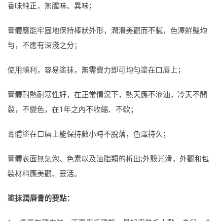
香味純正，無腥味、異味；
膏體應能牢固地保持棒狀外形，潤滑美觀而不膩，色澤鮮豔均
勻，不應有深淺之分；
使用順利，容易塗抹，無需費力即可均勻塗在口唇上；
膏體耐熱耐寒性好，在正常情況下，熱天應不滲油，冷天不開
裂，不變色，在1年之內不收縮、不軟；
膏體塗在口唇上能保持數小時不脫落，色澤持久；
膏體表面無氣泡、色素以及油脂類的析出;外殼光滑，外觀和包
裝材料應美觀、靈活。
塗抹潤唇膏的要點：