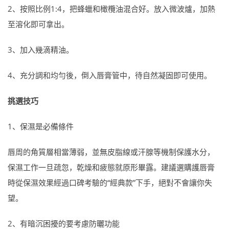
2、按照比例1:4，把蜂蠟和橄欖油混合好。放入微波爐，加熱
至溶化即可拿出。
3、加入幾滴精油。
4、充分調和均勻後，倒入唇膏管中，待自然凝固即可使用。
挑選技巧
1、保濕是必備條件
唇周的角質層相當薄弱，並無皮脂線或汗腺等機制保護水分，
保濕工作一旦疏忽，乾燥和疲態就原形畢露。建議選購護唇膏
時從保濕效果經過口碑考驗的“經典款”下手，絕對不會讓你失
望。
2、有暗沉困擾的要考慮防曬功能