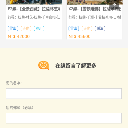
E2線-【全景西藏】拉薩林芝羊湖日喀則珠峰納木措12日遊
X2線-【雪頓曬佛】拉薩羊湖日喀
行程：拉薩-林芝-拉薩-羊卓雍措-江孜-日喀則-定日-珠峰大本營-定日-日喀則-羊
行程：拉薩-羊湖-卡若拉冰川-日喀則-
雪山
寺廟
冰川
雪山
寺廟
湖泊
NT$
42000
NT$
45600
在線留言了解更多
您的名字:
您的郵箱（必填）: