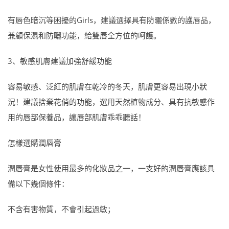
有唇色暗沉等困擾的Girls，建議選擇具有防曬係數的護唇品，
兼顧保濕和防曬功能，給雙唇全方位的呵護。
3、敏感肌膚建議加強舒緩功能
容易敏感、泛紅的肌膚在乾冷的冬天，肌膚更容易出現小狀
況！建議捨棄花俏的功能，選用天然植物成分、具有抗敏感作
用的唇部保養品，讓唇部肌膚乖乖聽話！
怎樣選購潤唇膏
潤唇膏是女性使用最多的化妝品之一，一支好的潤唇膏應該具
備以下幾個條件：
不含有害物質，不會引起過敏；