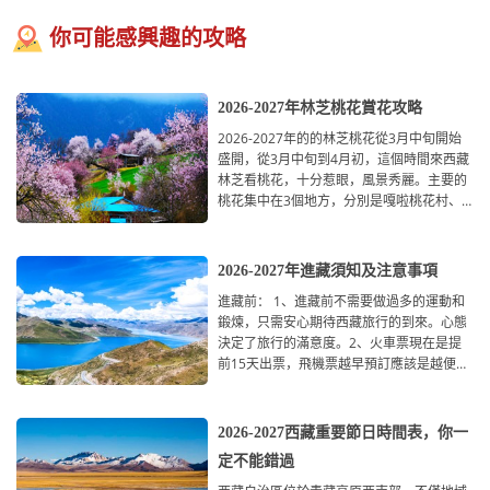
你可能感興趣的攻略
2026-2027年林芝桃花賞花攻略
2026-2027年的的林芝桃花從3月中旬開始
盛開，從3月中旬到4月初，這個時間來西藏
林芝看桃花，十分惹眼，風景秀麗。主要的
桃花集中在3個地方，分別是嘎啦桃花村、
索松村、波密桃花溝，分別在林
2026-2027年進藏須知及注意事項
進藏前： 1、進藏前不需要做過多的運動和
鍛煉，只需安心期待西藏旅行的到來。心態
決定了旅行的滿意度。2、火車票現在是提
前15天出票，飛機票越早預訂應該是越便宜
的，特別是3
2026-2027西藏重要節日時間表，你一
定不能錯過