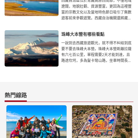
西藏自治區位於青藏高原西南部，不僅地域
遼闊，地貌壯觀、資源豐富，更因為這裡豐
富的宗教文化以及當地特色節日吸引了無數
遊客前來參觀遊覽。西藏自治機關還將藏曆
新年、雪頓節等
珠峰大本營有哪些看點
一說到去西藏旅遊觀光，就不得不糾結到底
要不要去珠峰大本營。珠峰大本營距離拉薩
有六七百公里，單程需要2天才能到達，且
路途坎坷，多為髮卡彎山路，坐車時間長，
但去了珠峰大本營你會
熱門線路