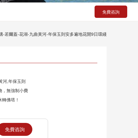
免費咨詢
溝-若爾蓋-花湖-九曲黃河-年保玉則安多遍地花開9日環綫
黃河,年保玉則
物，無強制小費
水轉佛塔！
免費咨詢