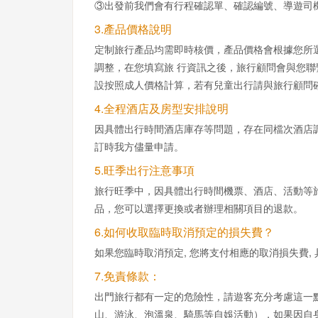
③出發前我們會有行程確認單、確認編號、導遊司
3.產品價格說明
定制旅行產品均需即時核價，產品價格會根據您所
調整，在您填寫旅 行資訊之後，旅行顧問會與您
設按照成人價格計算，若有兒童出行請與旅行顧問
4.全程酒店及房型安排說明
因具體出行時間酒店庫存等問題，存在同檔次酒店
訂時我方儘量申請。
5.旺季出行注意事項
旅行旺季中，因具體出行時間機票、酒店、活動等
品，您可以選擇更換或者辦理相關項目的退款。
6.如何收取臨時取消預定的損失費？
如果您臨時取消預定, 您將支付相應的取消損失費, 
7.免責條款：
出門旅行都有一定的危險性，請遊客充分考慮這一
山、游泳、泡溫泉、騎馬等自娛活動），如果因自