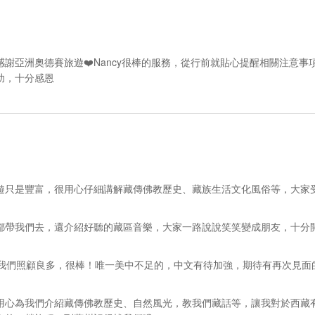
謝亞洲奧德賽旅遊❤️Nancy很棒的服務，從行前就貼心提醒相關注意事
助，十分感恩
遊只是豐富，很用心仔細講解藏傳佛教歷史、藏族生活文化風俗等，大家
都帶我們去，還介紹好聽的藏區音樂，大家一路說說笑笑變成朋友，十分
對我們照顧良多，很棒！唯一美中不足的，中文有待加強，期待有再次見面
用心為我們介紹藏傳佛教歷史、自然風光，教我們藏話等，讓我對於西藏