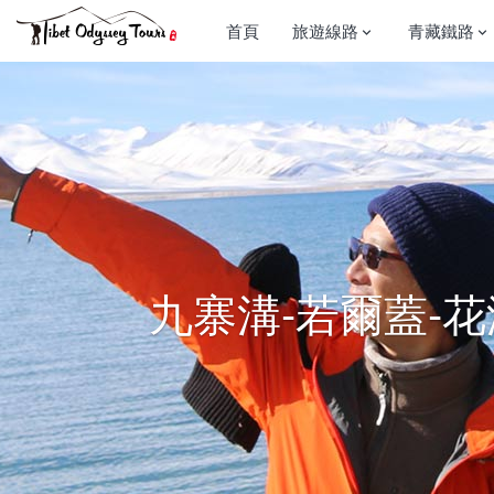
首頁
旅遊線路
青藏鐵路


九寨溝-若爾蓋-