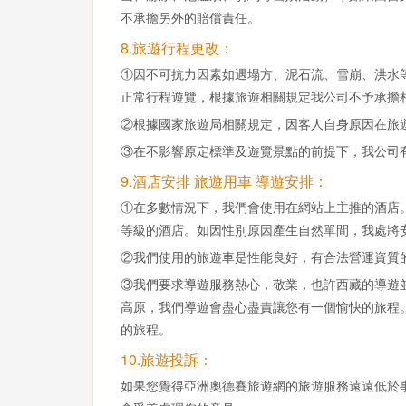
不承擔另外的賠償責任。
8.旅遊行程更改：
①因不可抗力因素如遇塌方、泥石流、雪崩、洪水
正常行程遊覽，根據旅遊相關規定我公司不予承擔
②根據國家旅遊局相關規定，因客人自身原因在旅
③在不影響原定標準及遊覽景點的前提下，我公司
9.酒店安排 旅遊用車 導遊安排：
①在多數情況下，我們會使用在網站上主推的酒店
等級的酒店。如因性別原因產生自然單間，我處將
②我們使用的旅遊車是性能良好，有合法營運資質
③我們要求導遊服務熱心，敬業，也許西藏的導遊
高原，我們導遊會盡心盡責讓您有一個愉快的旅程
的旅程。
10.旅遊投訴：
如果您覺得亞洲奧德賽旅遊網的旅遊服務遠遠低於事先承諾