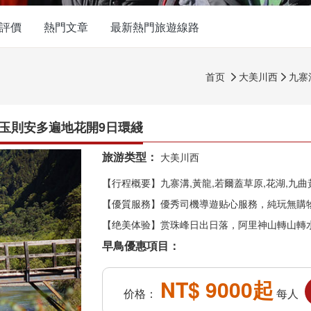
評價
熱門文章
最新熱門旅遊線路
首页
大美川西
九寨


年保玉則安多遍地花開9日環綫
旅游类型：
大美川西
【行程概要】九寨溝,黃龍,若爾蓋草原,花湖,九曲
【優質服務】優秀司機導遊贴心服務，純玩無購
【绝美体验】赏珠峰日出日落，阿里神山轉山轉
早鳥優惠項目：
NT$ 9000起
价格：
每人