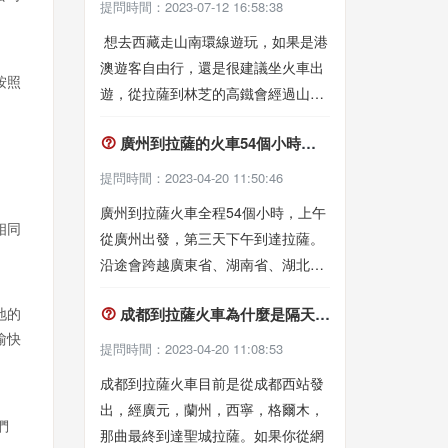
提問時間：2023-07-12 16:58:38
去景區還是要多注意。
想去西藏走山南環線遊玩，如果是港
澳遊客自由行，還是很建議坐火車出
按照
遊，從拉薩到林芝的高鐵會經過山
南，你可以在任意站點上下火車，只
廣州到拉薩的火車54個小時，要經過哪些地方？
是每天火車車次有限，注意規劃好時

間。而對於跟團的臺胞和外賓來說，
提問時間：2023-04-20 11:50:46
火車出行並不是十分方便，而且團費
廣州到拉薩火車全程54個小時，上午
會很高。我們建議您選擇旅遊車出
相同
從廣州出發，第三天下午到達拉薩。
行。價格更加實惠。
沿途會跨越廣東省、湖南省、湖北
省、河南省，陝西省，甘肅省，青海
成都到拉薩火車為什麼是隔天發車，怎麼買票比較好？
地的
省最終到達西藏拉薩。我們會多次跨

愉快
越長江和黃河併最終到達長江的源頭-
提問時間：2023-04-20 11:08:53
沱沱河。廣州到拉薩火車是目前大陸
成都到拉薩火車目前是從成都西站發
本土運營時間最長的火車，沿途風光
出，經廣元，蘭州，西寧，格爾木，
無限，有機會一定要試一次，盡量選
們
那曲最終到達聖城拉薩。如果你從網
擇軟臥，乘坐更舒適。