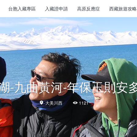
台胞入藏專區
入藏證申請
高原反應症
西藏旅遊攻略
花湖-九曲黃河-年保玉則安
大美川西
1121

