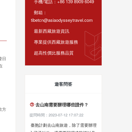
手機/電話：+86 139 8909 6049
郵箱：
tibetcn@asiaodysseytravel.com
最新西藏旅遊資訊
專業提供西藏旅遊服務
超高性價比服務品質
發日
在
遊客問答
去山南需要辦理哪些證件？

款方
提問時間：2023-07-12 17:07:22
臺胞計劃去山南旅遊，除了需要辦理