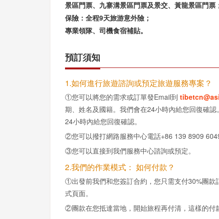
景區門票、九寨溝景區門票及景交、黃龍景區門票
保險：全程9天旅游意外險；
專業領隊、司機食宿補貼。
預訂須知
1.如何進行旅遊諮詢或預定旅遊服務專案？
①您可以將您的需求或訂單發Email到
tibetcn@as
期、姓名及國籍。我們會在24小時內給您回復確
24小時內給您回復確認。
②您可以撥打網路服務中心電話+86 139 8909 6
③您可以直接到我們服務中心諮詢或預定。
2.我們的作業模式： 如何付款？
①出發前我們和您簽訂合約，您只需支付30%團
式頁面。
②團款在您抵達當地，開始旅程再付清，這樣的付