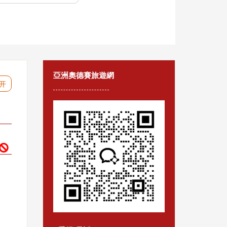
亞洲奧德賽旅遊網
开
