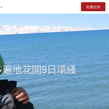
免費諮詢

多遍地花開9日環綫