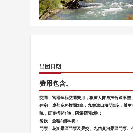
出团日期
费用包含。
交通：當地全程交通費用，根據人數選擇合適車型
住宿：成都商務標間2晚，九寨溝口標間2晚，川主
晚，唐克標間1晚，阿壩標間2晚；
餐飲：全程8個早餐；
門票：花湖景區門票及景交、九曲黃河景區門票、