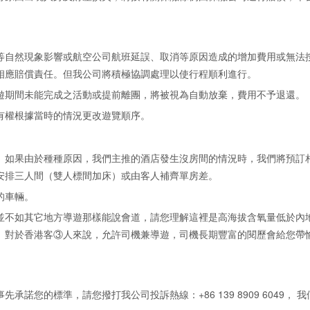
等自然現象影響或航空公司航班延誤、取消等原因造成的增加費用或無法
相應賠償責任。但我公司將積極協調處理以使行程順利進行。
遊期間未能完成之活動或提前離團，將被視為自動放棄，費用不予退還。
有權根據當時的情況更改遊覽順序。
。如果由於種種原因，我們主推的酒店發生沒房間的情況時，我們將預訂
安排三人間（雙人標間加床）或由客人補齊單房差。
的車輛。
並不如其它地方導遊那樣能說會道，請您理解這裡是高海拔含氧量低於內
。對於香港客③人來說，允許司機兼導遊，司機長期豐富的閱歷會給您帶
您的標準，請您撥打我公司投訴熱線：+86 139 8909 6049， 我