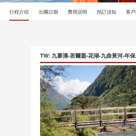
行程介绍
出團日期
费用说明
預訂須知
客戶
TW: 九寨溝-若爾蓋-花湖-九曲黃河-