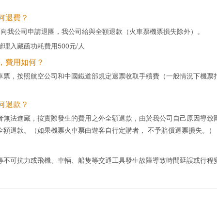
何退費？
面向我公司申請退團，我公司給與全額退款（火車票機票損失除外）。
理入藏函功耗費用500元/人
消，費用如何？
車票，按照航空公司和中國鐵道部規定退票收取手續費（一般情況下機票
何退款？
者無法進藏，按實際發生的費用之外全額退款，由於我公司自己原因導致
全額退款。（如果機票火車票由遊客自行定購者， 不予賠償退票損失。）
等不可抗力或飛機、車輛、船隻等交通工具發生故障導致時間延誤或行程