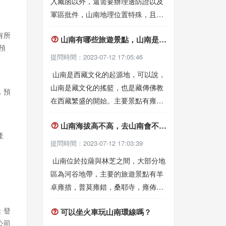
入藏函以外，還需要辦理邊防證以及
軍區批件，山南地理位置特殊，且有
軍事敏感區，因此前往需要辦證。
有所
山南有哪些旅遊景點，山南是否值得一去？

預
提問時間：2023-07-12 17:05:46
山南是西藏文化的起源地，可以說，
山南是藏文化的搖籃，也是藏傳佛教
，預
在西藏繁盛的開始。主要景點有雍佈
拉康，桑耶寺，昌珠寺等，如果你對
山南海拔高不高，去山南會不會有高原反應？
藏文化的歷史感興趣，山南一定不要

產
錯過。
提問時間：2023-07-12 17:03:39
山南位於拉薩與林芝之間，大部分地
區為河谷地帶，主要的旅遊景點有羊
卓雍措，普莫雍錯，桑耶寺，雍佈拉
康等，海拔在3500-4000左右。去山
：登
可以坐火車玩山南環線嗎？
南旅遊基本不會有太大的高原反應，

公司
但是由於其海拔相對林芝會高一些，