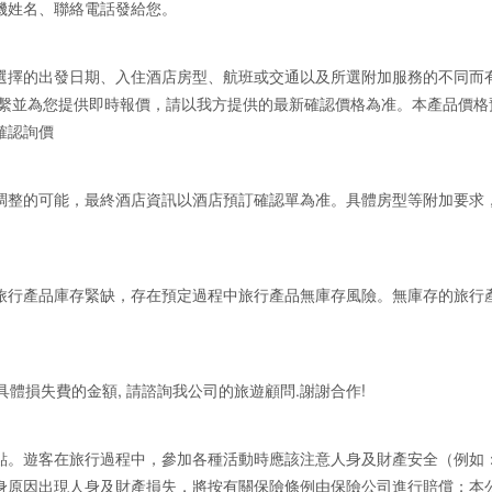
機姓名、聯絡電話發給您。
選擇的出發日期、入住酒店房型、航班或交通以及所選附加服務的不同而
聯繫並為您提供即時報價，請以我方提供的最新確認價格為准。本產品價格
確認詢價
調整的可能，最終酒店資訊以酒店預訂確認單為准。具體房型等附加要求
旅行產品庫存緊缺，存在預定過程中旅行產品無庫存風險。無庫存的旅行
具體損失費的金額, 請諮詢我公司的旅遊顧問.謝謝合作!
點。遊客在旅行過程中，參加各種活動時應該注意人身及財產安全（例如
身原因出現人身及財產損失，將按有關保險條例由保險公司進行賠償；本