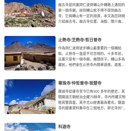
曲古寺是阿裏岡仁波齊轉山外轉路上遇到的
第一個寺廟，說到轉山就不得不提到曲古
寺，它與轉山有一定的淵源，本文為您詳細
介紹曲古寺。曲古寺位置、海拔、簡介曲古
寺，依山而建，原稱聶
止熱寺/芝熱寺/哲日普寺
作為岡仁波齊徒步轉山最重要的一個補給
點，止熱寺一直是不可忽視的。十多年前，
這裏只是有一個寺廟，幾間房子，轉山多為
藏民，他們會在止熱寺內簡單過夜，遊客較
少。現在，前往岡仁波齊轉
尊珠寺/仲哲普寺/祖楚寺
薩迦寺從建寺至今已有900 多年的歷史，其
間薩迦王朝統治全藏70餘年，寺內所藏文物
極其豐昌富，其中尤以經書最為著名。薩迦
寺的圖書資料集中在三個地方，即北寺的“烏
則&rdquo
科迦寺