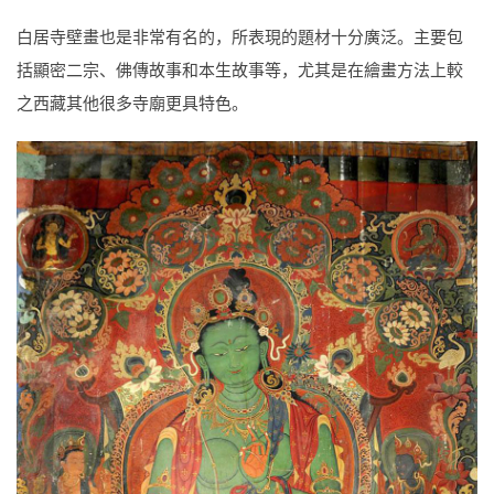
白居寺壁畫也是非常有名的，所表現的題材十分廣泛。主要包
括顯密二宗、佛傳故事和本生故事等，尤其是在繪畫方法上較
之西藏其他很多寺廟更具特色。