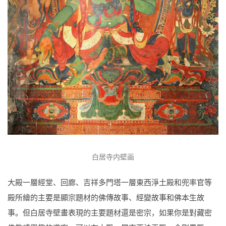
白居寺内壁画
大殿一層經堂、回廊、吉祥多門塔一層東西淨土殿和兜率官等
殿所繪的主要是顯宗題材的佛傳故事、經變故事和佛本生故
事。但白居寺壁畫表現的主要題材還是密宗，如果你是對藏密