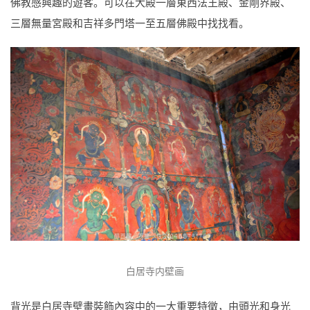
佛教感興趣的遊客。可以在大殿一層東西法王殿、金剛界殿、
三層無量宮殿和吉祥多門塔一至五層佛殿中找找看。
白居寺内壁画
背光是白居寺壁畫裝飾內容中的一大重要特徵，由頭光和身光