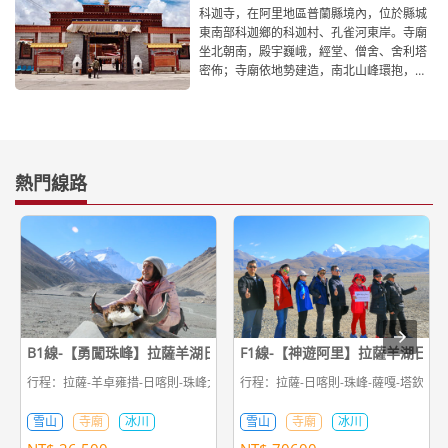
科迦寺，在阿里地區普蘭縣境內，位於縣城
東南部科迦鄉的科迦村、孔雀河東岸。寺廟
坐北朝南，殿宇巍峨，經堂、僧舍、舍利塔
密佈；寺廟依地勢建造，南北山峰環抱，依
山傍水，風景十分迷人。據
熱門線路
B1線-【勇闖珠峰】拉薩羊湖日喀則珠峰7日遊
F1線-【神遊阿里】拉薩羊湖日喀
行程：拉薩-羊卓雍措-日喀則-珠峰大本營-日喀則-拉薩
行程：拉薩-日喀則-珠峰-薩嘎-塔欽轉山
雪山
寺廟
冰川
雪山
寺廟
冰川