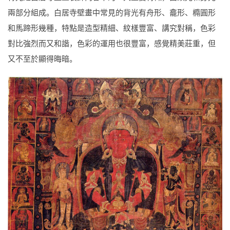
兩部分組成。白居寺壁畫中常見的背光有舟形、龕形、橢圓形
和馬蹄形幾種，特點是造型精細、紋樣豐富、講究對稱，色彩
對比強烈而又和諧，色彩的運用也很豐富，感覺精美莊重，但
又不至於顯得晦暗。