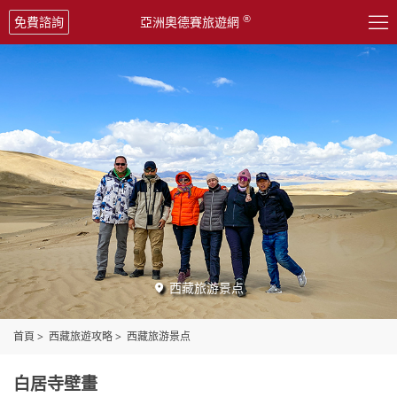

®
免費諮詢
亞洲奧德賽旅遊網
西藏旅游景点

首頁
>
西藏旅遊攻略
>
西藏旅游景点
白居寺壁畫