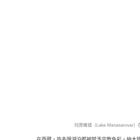
玛旁雍错（Lake Manasaro
在西藏，許多哦湖泊都被賦予宗教色彩。納木錯