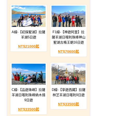
A線-【初探聖湖】拉薩
F1線-【神遊阿里】拉
羊湖5日遊
薩羊湖日喀則珠峰神山
聖湖古格王朝16日遊
NT$21000起
NT$70600起
C線-【品遊珠峰】拉薩
D線-【享遊西藏】拉薩
羊湖日喀則珠峰納木措
林芝羊湖日喀則9日遊
9日遊
NT$33500起
NT$33500起