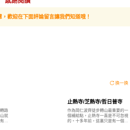
称羊湖（并非藏北的羊湖），藏语意为“碧玉湖”，是西藏三大圣湖之一