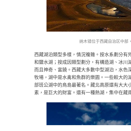
纳木错位于西藏自治区中部
西藏湖泊類型多樣，情況複雜。按水系劃分有
和鹽水湖；按成因類型劃分，有構造湖、冰川
而且神奇、富饒。西藏大多數中型湖泊，水色
牧場，湖中是水禽和魚群的樂園。一些較大的湖
部班公湖中的鳥島最著名。藏北高原還有大大小
素，是巨大的財富。還有一種熱湖，集中在藏