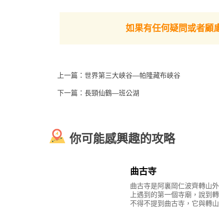
羊卓雍措（YamdrokTso），有的人简