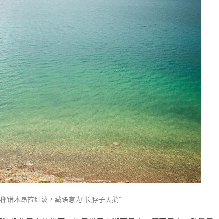
称错木昂拉红波，藏语意为“长脖子天鹅”