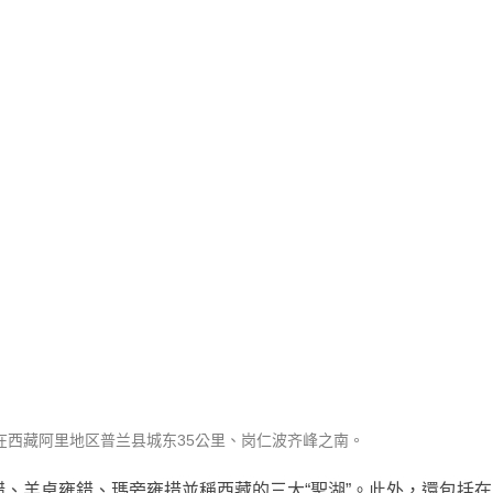
var）在西藏阿里地区普兰县城东35公里、岗仁波齐峰之南。
、羊卓雍錯、瑪旁雍措並稱西藏的三大“聖湖”。此外，還包括在