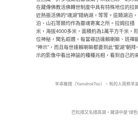
在藏傳佛教活佛轉世制度中具有特殊地位的拉
近熱振活佛的“魂湖”錯納湖，等等。這類湖泊，
泊、山石等類均作為靈魂寄寓之所。拉姆拉措（
米，海拔4000多米，面積約為1萬平方千米
位神秘，聞名遐邇，每當尋訪達賴喇嘛、班禪
“神示”，而且每世達賴喇嘛都要到此“聖湖”
示的影像中看出神諭的種種兆相，看到自己的