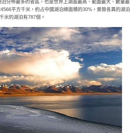
湖泊分佈最多的省區，也是世界上湖面最高、範圍最大、數量最
24566平方千米，約占中國湖泊總面積的30%，景致各異的湖泊
千米的湖泊有787個。