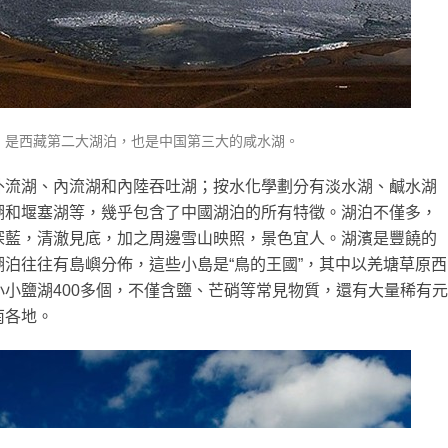
，是西藏第二大湖泊，也是中国第三大的咸水湖。
外流湖、內流湖和內陸吞吐湖；按水化學劃分有淡水湖、鹹水湖
湖和堰塞湖等，幾乎包含了中國湖泊的所有特徵。湖泊不僅多，
深藍，清澈見底，加之周邊雪山映照，景色宜人。湖濱是豐饒的
泊往往有島嶼分佈，這些小島是“鳥的王國”，其中以羌塘草原西
小鹽湖400多個，不僅含鹽、芒硝等常見物質，還有大量稀有元
南各地。