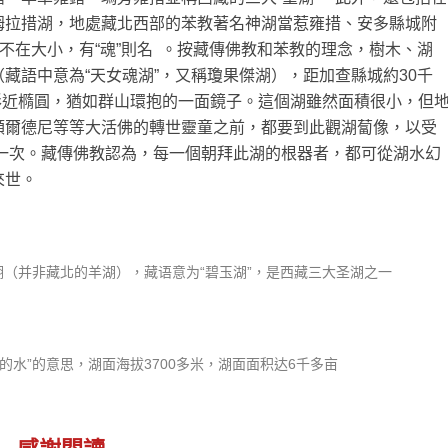
姆拉措湖，地處藏北西部的苯教著名神湖當惹雍措、安多縣城附
不在大小，有“魂”則名 。按藏傳佛教和苯教的理念，樹木、湖
藏語中意為“天女魂湖”，又稱瓊果傑湖），距加查縣城約30千
，形近橢圓，猶如群山環抱的一面鏡子。這個湖雖然面積很小，但
額爾德尼等等大活佛的轉世靈童之前，都要到此觀湖蔔像，以受
朝拜一次。藏傳佛教認為，每一個朝拜此湖的根器者，都可從湖水幻
來世。