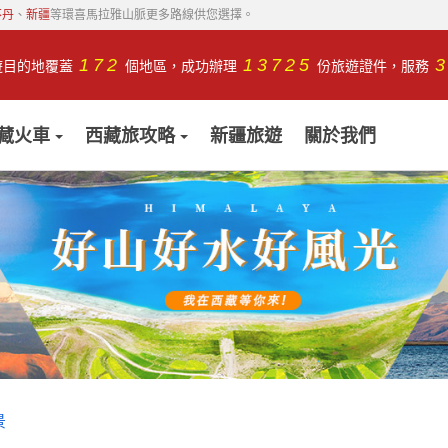
不丹
、
新疆
等環喜馬拉雅山脈更多路線供您選擇。
172
13725
遊目的地覆蓋
個地區，成功辦理
份旅遊證件，服務
藏火車
西藏旅攻略
新疆旅遊
關於我們
景