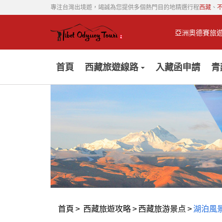
專注台灣出境遊，竭誠為您提供多個熱門目的地精選行程
西藏
、
亞洲奧德賽旅
首頁
西藏旅遊線路
入藏函申請
青
首頁
>
西藏旅遊攻略
>
西藏旅游景点
>
湖泊風