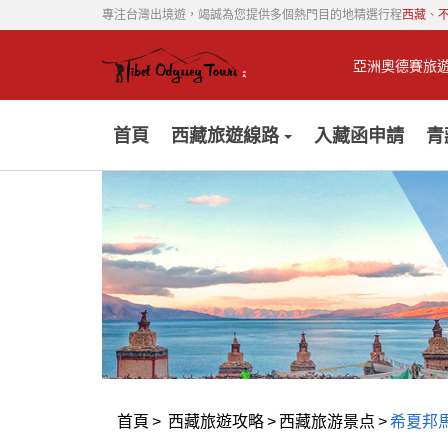
專注台灣出境遊，竭誠為您提供多個熱門目的地精選行程
西藏
、
亞洲奧德賽旅
首頁
西藏旅遊線路
入藏函申請
青
首頁
>
西藏旅遊攻略
>
西藏旅游景点
>
希夏邦