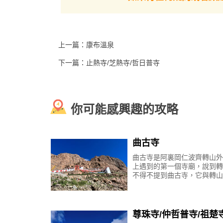
上一篇：
康布溫泉
下一篇：
止熱寺/芝熱寺/哲日普寺
你可能感興趣的攻略
曲古寺
曲古寺是阿裏岡仁波齊轉山外
上遇到的第一個寺廟，說到轉
不得不提到曲古寺，它與轉山
定的淵源，本文為您詳細介紹
寺。曲古寺位置、海拔、簡介
寺，依山而建，原稱聶
尊珠寺/仲哲普寺/祖楚