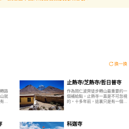
换一换
止熱寺/芝熱寺/哲日普寺
轉路
作為岡仁波齊徒步轉山最重要的一
山就
個補給點，止熱寺一直是不可忽視
有一
的。十多年前，這裏只是有一個寺
曲古
廟，幾間房子，轉山多為藏民，他
曲古
們會在止熱寺內簡單過夜，遊客較
少。現在，前往岡仁波齊轉
寺
科迦寺