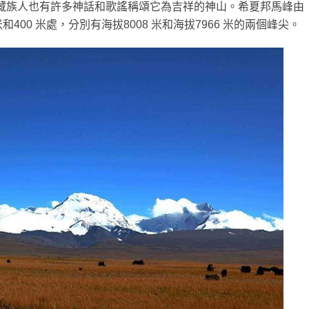
誠的藏族人也有許多神話和歌謠稱頌它為吉祥的神山。希夏邦馬峰由
400 米處，分別有海拔8008 米和海拔7966 米的兩個峰尖。