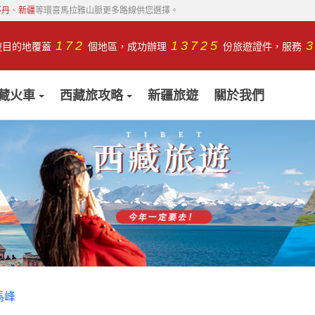
不丹
、
新疆
等環喜馬拉雅山脈更多路線供您選擇。
172
13725
遊目的地覆蓋
個地區，成功辦理
份旅遊證件，服務
藏火車
西藏旅攻略
新疆旅遊
關於我們
馬峰