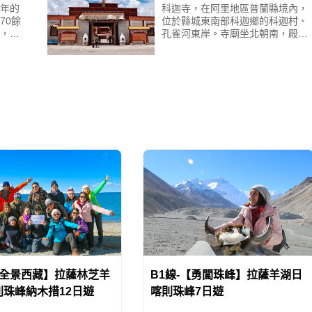
多年的
科迦寺，在阿里地區普蘭縣境內，
70餘
位於縣城東南部科迦鄉的科迦村、
，其
孔雀河東岸。寺廟坐北朝南，殿宇
的圖
巍峨，經堂、僧舍、舍利塔密佈；
寺的
寺廟依地勢建造，南北山峰環抱，
依山傍水，風景十分迷人。據
【全景西藏】拉薩林芝羊
B1線-【勇闖珠峰】拉薩羊湖日
則珠峰納木措12日遊
喀則珠峰7日遊