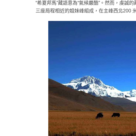
“希夏邦馬”藏語意為“氣候嚴酷”。然而，虔
三座局程相近的姐妹峰組成，在主峰西北200 米和