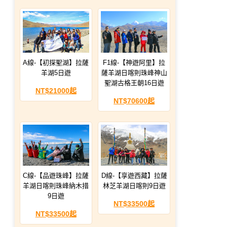
A線-【初探聖湖】拉薩
F1線-【神遊阿里】拉
羊湖5日遊
薩羊湖日喀則珠峰神山
聖湖古格王朝16日遊
NT$21000起
NT$70600起
C線-【品遊珠峰】拉薩
D線-【享遊西藏】拉薩
羊湖日喀則珠峰納木措
林芝羊湖日喀則9日遊
9日遊
NT$33500起
NT$33500起