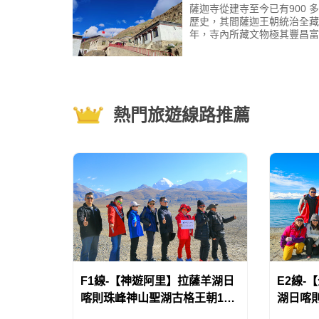
薩迦寺從建寺至今已有900 
歷史，其間薩迦王朝統治全藏
年，寺內所藏文物極其豐昌富
中尤以經書最為著名。薩迦寺
書資料集中在三個地方，即北
“烏則&rdquo
熱門旅遊線路推薦
F1線-【神遊阿里】拉薩羊湖日
E2線-
喀則珠峰神山聖湖古格王朝16
湖日喀
日遊