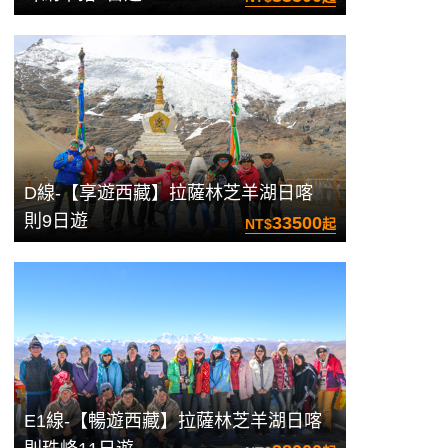
D線-【享遊西藏】拉薩林芝羊湖日喀
則9日遊
33500
NT$
起
E1線-【暢遊西藏】拉薩林芝羊湖日喀