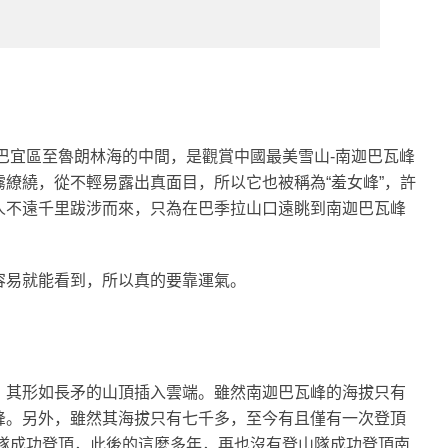
芝巴宜區至魯朗林海的中間，是觀賞中國最美雪山-南迦巴瓦峰
繚繞，從不輕易露出真面目，所以它也被稱為“羞女峰”，許
人不遠千里跋涉而來，只為在巴季拉山口遠眺到南迦巴瓦峰
容易就能看到，所以真的要靠運氣。
，其形如長矛的山頂插入雲端。雖然南迦巴瓦峰的海拔只有
峰。另外，雖然其海拔只有七千多，至今有且僅有一次登頂
山隊成功登頂，此後的這麼多年，再也沒有登山隊成功登頂南