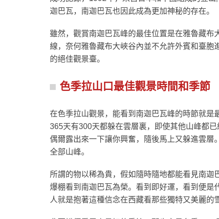
迦巴瓦，南迦巴瓦也因此成為更加神秘的存在。
雖然，觀賞南迦巴瓦峰的最佳位置是在雅魯藏布
線，奈何雅魯藏布大峽谷內並不允許外賓和臺胞
的絕佳觀景臺。
色季拉山口最佳觀景時間和季節
在色季拉山觀景，能看到南迦巴瓦峰的時節就是
365天有300天都躲在雲層裏，即使其他山峰
偶爾露出來一下讓你興奮，隨後馬上又躲進雲層
全部山峰。
所謂的物以稀為貴，假如隨時隨地都能看見南迦
爆棚看到南迦巴瓦為榮。看到即好運，看到便是
人就是抱著這種信念在西藏看那些獨特又美麗的