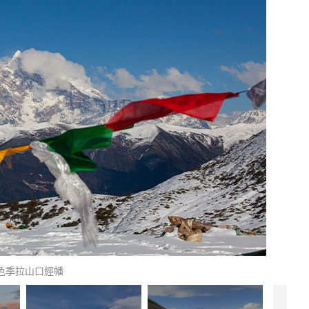
色季拉山口經幡