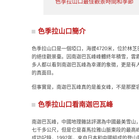
色季拉山口最佳觀景時間和季節
色季拉山口簡介
色季拉山口是一個埡口，海拔4720米，位於林
的絕佳觀景臺。因南迦巴瓦峰峰體終年積雪，雲霧
多人都以看到南迦巴瓦峰為幸運的象徵，更是有
的真面目。
但事實是，南迦巴瓦峰真的是羞女峰，不是那麼
色季拉山口看南迦巴瓦峰
南迦巴瓦峰，中國地理雜誌評選為中國最美雪山
七千多公尺，但是它是喜馬拉雅山脈東段的最高
成功記錄，1992年，來自日本和中國組成的登