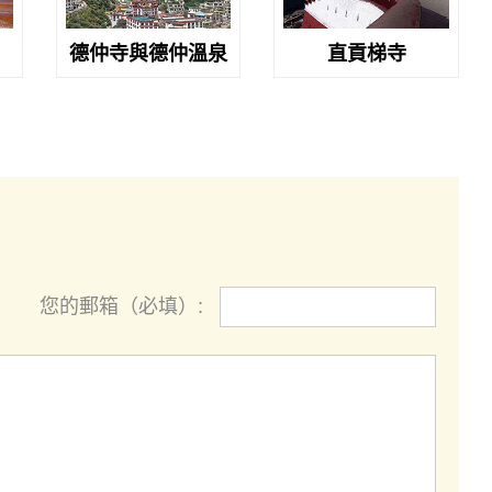
德仲寺與德仲溫泉
直貢梯寺
您的郵箱（必填）: