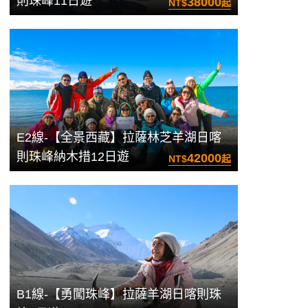
則珠峰11日遊
38000
NT$
起
E2線-【全景西藏】拉薩林芝羊湖日喀
則珠峰納木措12日遊
42000
NT$
起
B1線-【勇闖珠峰】拉薩羊湖日喀則珠