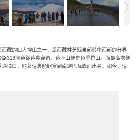
是西藏的四大神山之一，是西藏林芝縣東部與中西部的分界
路318國道從這裏穿過，這座山便是色季拉山。而最高處便
普通埡口，隨著這裏能觀賞到南迦巴瓦峰而出名，如今，這