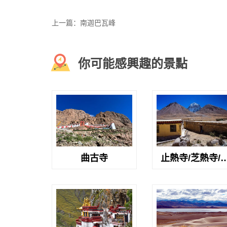
上一篇：南迦巴瓦峰
你可能感興趣的景點
曲古寺
止熱寺/芝熱寺/
日普寺