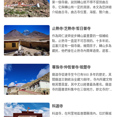
第一個寺廟，說到轉山就不得不提到曲古
寺，它與轉山有一定的淵源，本文為您詳細
介紹曲古寺。曲古寺位置、海拔、簡介曲古
寺，依山而建，原稱聶
止熱寺/芝熱寺/哲日普寺
作為岡仁波齊徒步轉山最重要的一個補給
點，止熱寺一直是不可忽視的。十多年前，
這裏只是有一個寺廟，幾間房子，轉山多為
藏民，他們會在止熱寺內簡單過夜，遊客較
少。現在，前往岡仁波齊轉
尊珠寺/仲哲普寺/祖楚寺
薩迦寺從建寺至今已有900 多年的歷史，其
間薩迦王朝統治全藏70餘年，寺內所藏文物
極其豐昌富，其中尤以經書最為著名。薩迦
寺的圖書資料集中在三個地方，即北寺的“烏
則&rdquo
科迦寺
科迦寺，在阿里地區普蘭縣境內，位於縣城