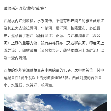
藏語稱河流為“藏布”或“曲”
西藏境內江河縱橫，水系密佈，不僅有舉世聞名的雅魯藏布江
及其五大支流拉薩河、年楚河、尼洋河、帕隆藏布、多雄藏
布，還孕育了怒江（薩爾溫江）正源、長江和瀾滄江（湄公
河）上游的重要支流，還有森格藏布（又名獅泉河，印度河上
游幹流）、朗欽藏布（又名象泉河，薩特累季河上游幹流）以
及一些內流河。
西藏的水能資源蘊藏量占中國總量的15%，居中國首位，其中
蘊藏量在1萬千瓦以上的河流多達365條。西藏河流的含沙量
小，水溫低，水質好，較清澈。