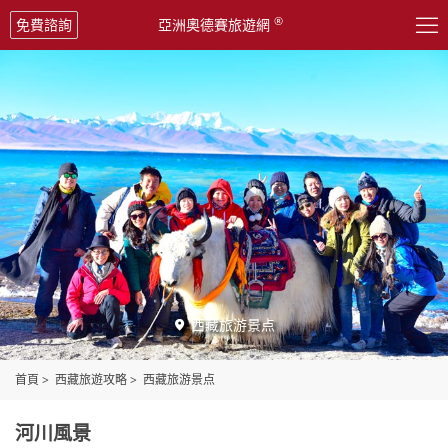

®
免費諮詢
亞洲奧德賽旅遊網
西藏旅游景点

首頁
>
西藏旅遊攻略
>
西藏旅游景点
河川風景