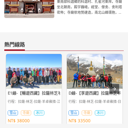
東南部科迦鄉的科迦村、孔雀河東岸。寺廟
坐北朝南，殿宇巍峨，經堂、僧舍、舍利塔
密佈；寺廟依地勢建造，南北山峰環抱，依
山傍水，風景十分迷人。據
熱門線路
E1線-【暢遊西藏】拉薩林芝羊湖日喀則珠峰11日遊
D線-【享遊西藏】拉薩林芝羊湖
行程：拉薩-林芝-拉薩-羊卓雍措-江孜-日喀則-定日-珠峰大本營-定日-日喀則-拉
行程：拉薩-林芝-拉薩-羊卓雍措-日喀則
雪山
寺廟
冰川
雪山
寺廟
冰川
NT$
38000
NT$
33500