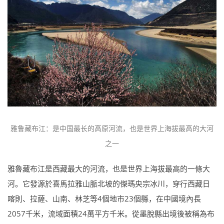
雅鲁藏布江：是中国最长的高原河流，也是世界上海拔最高的大河
之一
雅魯藏布江是西藏最大的河流，也是世界上海拔最高的一條大
河。它發源於喜馬拉雅山脈北坡的傑瑪央宗冰川，穿行西藏日
喀則、拉薩、山南、林芝等4個地市23個縣，在中國境內長
2057千米，流域面積24萬平方千米。從墨脫縣出境後被稱為布