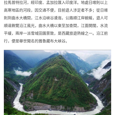
拉馬普特拉河，經印度、孟加拉匯入印度洋。地處日喀則以上
高寒地區的河段，因交通不便，目前遊人涉足者不多；從日喀
則到曲水大橋間，江水沿峽谷逶迤，公路順江岸蜿蜒，遊人可
順道飽覽沿江風光，曲水大橋以東至加查間，江面開闊，水流
平緩，兩岸一派雪域田園景致，是西藏旅遊熱線之一。沿江前
行，便是舉世聞名的雅魯藏布大峽谷。