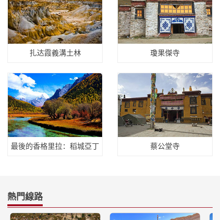
扎达霞義溝土林
瓊果傑寺
最後的香格里拉：稻城亞丁
蔡公堂寺
熱門線路