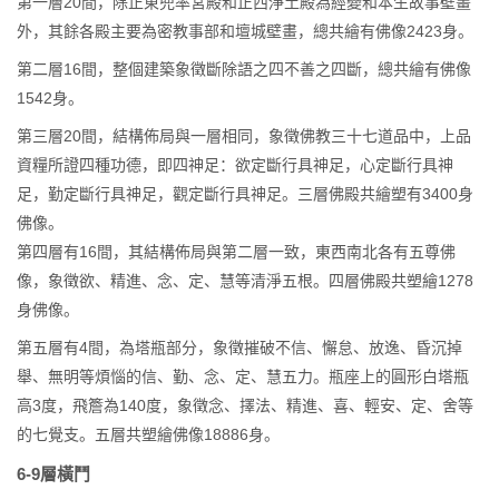
第一層20間，除正東兜率宮殿和正西淨土殿為經變和本生故事壁畫
外，其餘各殿主要為密教事部和壇城壁畫，總共繪有佛像2423身。
第二層16間，整個建築象徵斷除語之四不善之四斷，總共繪有佛像
1542身。
第三層20間，結構佈局與一層相同，象徵佛教三十七道品中，上品
資糧所證四種功德，即四神足：欲定斷行具神足，心定斷行具神
足，勤定斷行具神足，觀定斷行具神足。三層佛殿共繪塑有3400身
佛像。
第四層有16間，其結構佈局與第二層一致，東西南北各有五尊佛
像，象徵欲、精進、念、定、慧等清淨五根。四層佛殿共塑繪1278
身佛像。
第五層有4間，為塔瓶部分，象徵摧破不信、懈怠、放逸、昏沉掉
舉、無明等煩惱的信、勤、念、定、慧五力。瓶座上的圓形白塔瓶
高3度，飛簷為140度，象徵念、擇法、精進、喜、輕安、定、舍等
的七覺支。五層共塑繪佛像18886身。
6-9層橫鬥