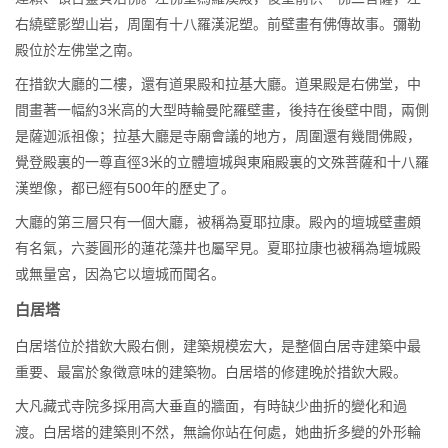
右繞壁影塑山岩，周圍有十八羅漢泥塑。前壁畫有佛傳故事。彌勒
殿位於左佛堂之南。
在措欽大廳的二樓，還有道果殿和拉基大廳。道果殿是右佛堂，中
間畫著一幅約3米高的大型時輪曼陀羅壁畫，後持在後壁中間，兩側
是薩迦派祖像；拉基大廳是寺廟會議的地方，周圍還有幾間佛殿，
覺登殿裏的一尊直徑3米的立體壇城與東廂殿裏的文殊菩薩和十八羅
漢塑像，都已經有500年的歷史了。
大廳的第三層只有一個大廳，被稱為夏耶拉康。殿內的壇城壁畫頗
有名氣，六菱圓形的蓮花藻井也屬罕見。夏耶拉康也被稱為壇城殿
或無量宮，因為它以壇城而聞名。
白居塔
白居塔位於措欽大殿右側，建築規模宏大，是整個白居寺建築中最
重要、最富於象徵意味的建築物。白居塔的修建晚於措欽大殿。
大凡藏式寺院多採用高大垂直的牆面，有時缺少曲折的變化和過
渡。白居塔的建築則不然，無論你站在何處，她曲折多變的外形輪