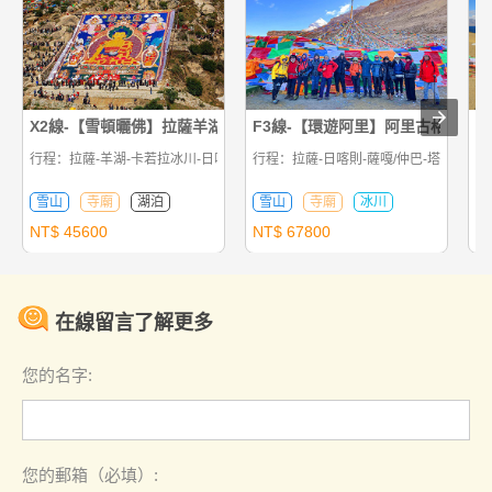
X2線-【雪頓曬佛】拉薩羊湖日喀則珠峰9日祈願之旅
F3線-【環遊阿里】阿里古格大北線
F
行程：拉薩-羊湖-卡若拉冰川-日喀則-拉薩
行程：拉薩-日喀則-薩嘎/仲巴-塔欽-劄達
行
雪山
寺廟
湖泊
雪山
寺廟
冰川
NT$
45600
NT$
67800
N
在線留言了解更多
您的名字:
您的郵箱（必填）: