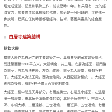
塔完成泥塑、壁畫和裝飾工作，前後歷時10年。如果沒有一定的經
濟實力，想要修造如此規模的佛塔，想必是十分困難的。這也進一
步說明，建築在任何時候都是經濟、技術、藝術與審美的綜合產
物。
白居寺建築結構
措欽大殿
措欽大殿作為白居寺的主要建築之一，具有典型的藏族建築風格。
總建築面積2300平方米，大殿朝南，共三層。底層為經堂，殿門後
為前室，右為護法神殿，左為小佛殿。前室為大經堂，有48根柱
子。大經堂東為法王殿，西為金剛殿，東西配殿對稱統一。大經堂
後部為後殿，有8根柱子供大菩提銅制佛像。
大經堂二樓中間是天井部分，有兩座佛堂，右邊是小經堂，左邊是
第一層經堂，東北角是彌勒佛像的頭；北側是薩迦五祖、宗喀巴大
師、布頓大師、二世達賴、三世達賴、一世班禪、五世達賴、七世
達賴、頓吉靈貝活佛。左佛堂為羅漢殿，後壁前供一佛二菩薩，左