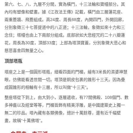
第六、七、八、九層不分間，實為橫鬥，十三法輪和寶幢部分。其
內均有塑像和壁畫。據《江孜法王傳》記載，橫鬥由三層蓮花座、
兩重簷牆、飛簷組成。高24度、周長88度，內開四門，外開回廊，
分別象徵三十七菩提道中的八正道；十三法輪，象徵如來十力和三
念住；塔幢也由上下兩部分組成。底部狀如大悲經咒的二十八瓣蓮
花，周長為30度，頂部33度；上部為塔頂寶蓋，分別象徵大悲心和
慈悲喜舍四無量之心。
頂部塔瓶
塔座之上是一個圓形塔瓶，細看四面的門楣，繪有3米長的濕婆神慧
眼，仿佛能看透世間一切。塔頂是銅皮包裹的錐形十三天。因為疊
成圓錐形的相輪有十三層，所以叫做“十三天”。
整座塔從下到上，由大到小，逐層遞收，有77間佛殿、108個門、數
多神龕以及經堂等等，門楣皆飾有精美浮雕，是中國建築史上獨一
無二的珍品。塔內藏有各類佛像，總計十萬餘尊，還有近千幅壁
畫，故稱“十萬佛塔”。