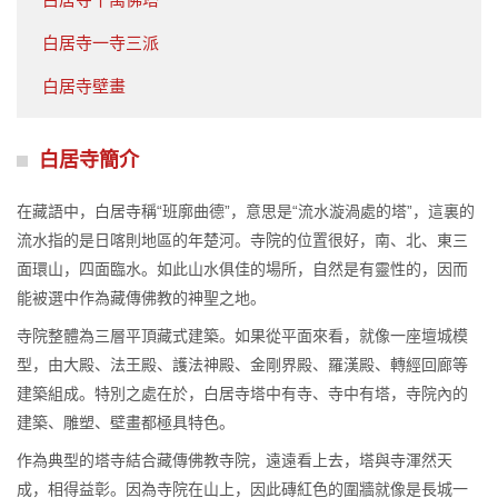
白居寺一寺三派
白居寺壁畫
白居寺簡介
在藏語中，白居寺稱“班廓曲德”，意思是“流水漩渦處的塔”，這裏的
流水指的是日喀則地區的年楚河。寺院的位置很好，南、北、東三
面環山，四面臨水。如此山水俱佳的場所，自然是有靈性的，因而
能被選中作為藏傳佛教的神聖之地。
寺院整體為三層平頂藏式建築。如果從平面來看，就像一座壇城模
型，由大殿、法王殿、護法神殿、金剛界殿、羅漢殿、轉經回廊等
建築組成。特別之處在於，白居寺塔中有寺、寺中有塔，寺院內的
建築、雕塑、壁畫都極具特色。
作為典型的塔寺結合藏傳佛教寺院，遠遠看上去，塔與寺渾然天
成，相得益彰。因為寺院在山上，因此磚紅色的圍牆就像是長城一