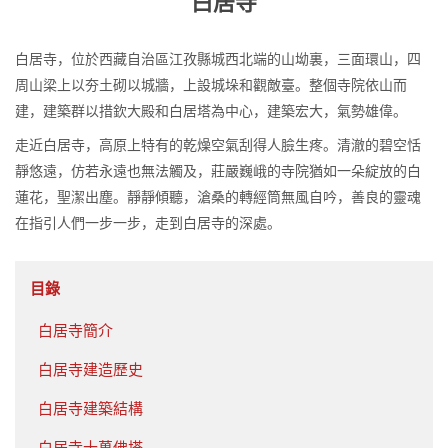
白居寺
白居寺，位於西藏自治區江孜縣城西北端的山坳裏，三面環山，四
周山梁上以夯土砌以城牆，上設城垛和觀敵臺。整個寺院依山而
建，建築群以措欽大殿和白居塔為中心，建築宏大，氣勢雄偉。
走近白居寺，高原上特有的乾燥空氣刮得人臉生疼。清澈的碧空恬
靜悠遠，仿若永遠也無法觸及，莊嚴巍峨的寺院猶如一朵綻放的白
蓮花，聖潔出塵。靜靜傾聽，滄桑的轉經筒無風自吟，善良的靈魂
在指引人們一步一步，走到白居寺的深處。
目錄
白居寺簡介
白居寺建造歷史
白居寺建築結構
白居寺十萬佛塔