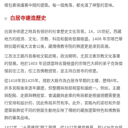
樣包裹保護著中間的建築。每一個角落，都充滿了神聖的意味。
白居寺建造歷史
白居寺修建之時具有很好的社會歷史文化背景。14，15世紀，西藏
地方的經濟、文化、宗教、科技和藝術發展極盛。1408 年宗喀巴舉
辦拉薩祈福大法會以後，藏傳佛教寺院的興建更是達到高潮。
江孜法王饒丹貢桑帕文韜武略，政治開明，尤其注重宗教文化事業
的發展。他於1403 年迎請當時名聲極盛的宗喀巴大師的弟子克珠傑
傑前往江孜，任江孜佛教總管，並主持白居寺的修建。
從1418年到1425年，措欽大殿作為白居寺早期的主樓，歷時8年。
許多宮殿後來逐年擴建，但整體與局部相當和諧統一。例如，主廳
與配殿、走廊與轉經堂、會議廳與倉庫的佈局都是根據總體需要進
行安排和設計的，因此佈局井然有序。此外，宮殿內的梁柱和外部
建築裝飾從不同的側面生動地反映了傳統的藏族建築特色和佛教裝
飾的審美品味。
1427年，“十萬佛塔”開工興建。從1427年佛塔奠基，到1436年白居