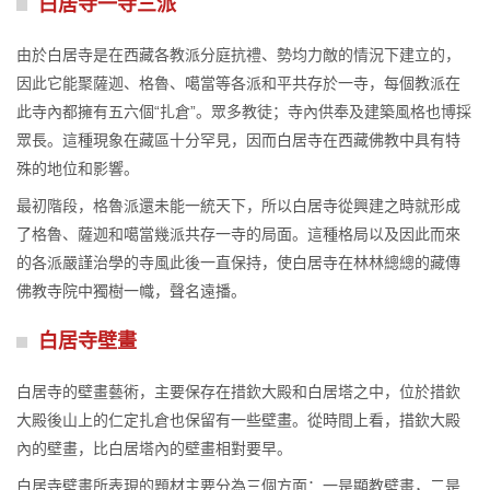
白居寺一寺三派
由於白居寺是在西藏各教派分庭抗禮、勢均力敵的情況下建立的，
因此它能聚薩迦、格魯、噶當等各派和平共存於一寺，每個教派在
此寺內都擁有五六個“扎倉”。眾多教徒；寺內供奉及建築風格也博採
眾長。這種現象在藏區十分罕見，因而白居寺在西藏佛教中具有特
殊的地位和影響。
最初階段，格魯派還未能一統天下，所以白居寺從興建之時就形成
了格魯、薩迦和噶當幾派共存一寺的局面。這種格局以及因此而來
的各派嚴謹治學的寺風此後一直保持，使白居寺在林林總總的藏傳
佛教寺院中獨樹一幟，聲名遠播。
白居寺壁畫
白居寺的壁畫藝術，主要保存在措欽大殿和白居塔之中，位於措欽
大殿後山上的仁定扎倉也保留有一些壁畫。從時間上看，措欽大殿
內的壁畫，比白居塔內的壁畫相對要早。
白居寺壁畫所表現的題材主要分為三個方面：一是顯教壁畫，二是