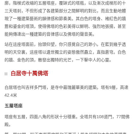
廓，階梯式收縮的五層塔座，覆缽式的塔瓶，以及漸次成梯形的十
三天塔刹，不但形成了各建築部分之間鮮明的對比，而且生動地體
現了一種建築藝術的韻律感和節奏美。其白色的塔身、褚紅色的牆
簷和鎏金的塔頂，使得佛塔的色彩美得以鮮明、強烈地張揚，甚至
能夠傳達出一種建築的音律感以及佛塔的聲音美。
站在這座塔面前，抬頭仰望，你只感覺自己的渺小。在藍到幾乎透
明的天空裏，這座塔以遺世獨立的姿態傲然矗立，直指蒼穹。白色
的牆、金色的頂，散發出獨特的光芒，一下擊中人的心靈。
白居寺十萬佛塔
白居塔也叫吉祥多門塔，是寺中最瑰麗華美的建築。塔有9層，高達
42.4米
五層塔座
塔座有五層，四面八角的形狀十分穩重。全塔共有108道門，77間佛
殿。