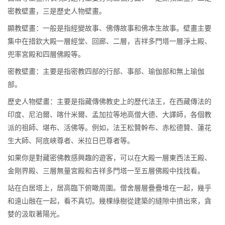
密教壁畫，三是歷史人物壁畫。
顯教壁畫：一般是指經變故事、佛傳故事和佛本生故事。壁畫主要
集中在措欽大殿一層經堂、回廊、二層，吉祥多門塔一層淨土殿、
兜率宮殿和四層佛殿等。
密教壁畫：主要是指密教四部的行部、事部、瑜伽部和無上瑜伽
部。
歷史人物壁畫：主要是指藏傳佛教史上的歷代法王，在西藏傳法的
印度、尼泊爾、喀什米爾、孟加拉等地高僧大德、大譯師，各個教
派的祖師、堪布、活佛等。例如，法王松贊幹布、赤松德贊、蓮花
生大師、阿底峽尊者、米拉日巴尊者等。
如果你是對藏密佛教感興趣的遊客，可以在大殿一層東西法王殿、
金剛界殿、三層無量宮殿和吉祥多門塔一至五層佛殿中找找看。
站在白居塔上，居高臨下俯瞰周圍。僧舍層層疊疊堆在一起，幾乎
和遠山融在一起，看不真切。幾棵綠樹從建築的縫隙中擠出來，貪
婪的汲取著陽光。