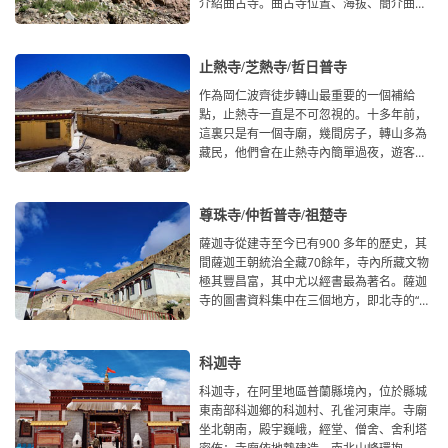
介紹曲古寺。曲古寺位置、海拔、簡介曲古
寺，依山而建，原稱聶
止熱寺/芝熱寺/哲日普寺
作為岡仁波齊徒步轉山最重要的一個補給
點，止熱寺一直是不可忽視的。十多年前，
這裏只是有一個寺廟，幾間房子，轉山多為
藏民，他們會在止熱寺內簡單過夜，遊客較
少。現在，前往岡仁波齊轉
尊珠寺/仲哲普寺/祖楚寺
薩迦寺從建寺至今已有900 多年的歷史，其
間薩迦王朝統治全藏70餘年，寺內所藏文物
極其豐昌富，其中尤以經書最為著名。薩迦
寺的圖書資料集中在三個地方，即北寺的“烏
則&rdquo
科迦寺
科迦寺，在阿里地區普蘭縣境內，位於縣城
東南部科迦鄉的科迦村、孔雀河東岸。寺廟
坐北朝南，殿宇巍峨，經堂、僧舍、舍利塔