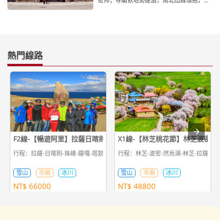
密佈；寺廟依地勢建造，南北山峰環抱，依
山傍水，風景十分迷人。據
熱門線路
F2線-【暢遊阿里】拉薩日喀則珠峰神山聖湖古格王朝吉隆13日遊
X1線-【林芝桃花節】林芝波密然
行程：拉薩-日喀則-珠峰-薩嘎-塔欽轉山-札達-塔欽-薩嘎-吉隆
行程：林芝-波密-然烏湖-林芝-拉薩-羊
雪山
寺廟
冰川
雪山
寺廟
冰川
NT$
66000
NT$
48800