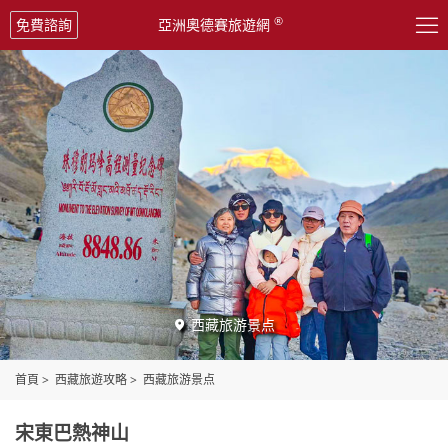

®
免費諮詢
亞洲奧德賽旅遊網
西藏旅游景点

首頁
>
西藏旅遊攻略
>
西藏旅游景点
宋東巴熱神山