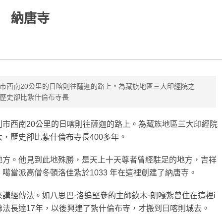
納唐寺
市西南20公里的日喀則往薩迦的路上。為藏族地區三大印經院之
歷史卻比紮什倫布寺長
市西南20公里的日喀則往薩迦的路上。為藏族地區三大印經院
，歷史卻比紮什倫布寺長400多年。
地方。他見到此地殊勝，是天上十天尊者曾經駐足的地方，吉祥
噶當派高僧冬頓洛佳紮於1033 年在這裡創建了納唐寺。
講經傳法。如八思巴·洛追堅參的主師欽木·朗嘎紮曾住在這裡i
法長達17年，以後興建了紮什倫布寺，才搬到日喀則城去。