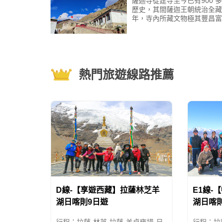
薩迦寺從建寺至今已有900 
歷史，其間薩迦王朝統治全藏
年，寺內所藏文物極其豐昌富
中尤以經書最為著名。薩迦寺
書資料集中在三個地方，即北
“烏則&rdquo
熱門旅遊線路推薦
D線-【享遊西藏】拉薩林芝羊
E1線-
湖日喀則9日遊
湖日喀則
行程：拉薩-林芝-拉薩-羊卓雍措-日
行程：拉