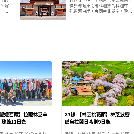
多年的
科迦寺，在阿里地區普蘭縣境內，
70餘
位於縣城東南部科迦鄉的科迦村、
，其
孔雀河東岸。寺廟坐北朝南，殿宇
的圖
巍峨，經堂、僧舍、舍利塔密佈；
寺的
寺廟依地勢建造，南北山峰環抱，
依山傍水，風景十分迷人。據
【暢遊西藏】拉薩林芝羊
X1線-【林芝桃花節】林芝波密
珠峰11日遊
然烏拉薩日喀則9日遊
薩-林芝-拉薩-羊卓雍措-江
行程：林芝-波密-然烏湖-林芝-拉薩-