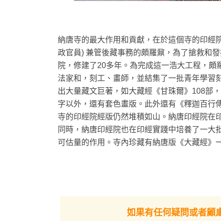
納唐寺的最大作用和貢獻，在於這個寺的印經院。
政官員) 兼管後藏事務的頗羅鼐，為了搶救和
院，修建了20多年。為完成這一浩大工程，頗
法家和，刻工、畫師，並結集了一批青年學習
出大量藏文巨著，如大藏經《甘珠爾》108部，
字以外，還有套色畫版。此外還有《釋迦百行
寺的印經院經版仍然堆積如山。納唐印經院在
同時，納唐印經院也在印經實踐中培養了一大
可估量的作用。寺內珍藏有納唐版《大藏經》一
如果有任何疑問或者顧