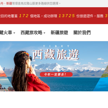
不丹
、
新疆
等環喜馬拉雅山脈更多路線供您選擇。
172
13725
遊目的地覆蓋
個地區，成功辦理
份旅遊證件，服務
藏火車
西藏旅攻略
新疆旅遊
關於我們