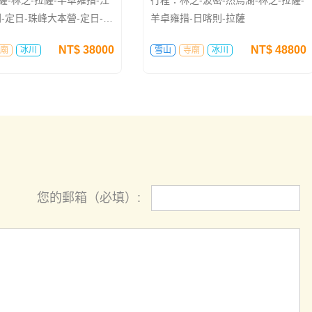
-定日-珠峰大本營-定日-日
羊卓雍措-日喀則-拉薩
薩
NT$
38000
NT$
48800
廟
冰川
雪山
寺廟
冰川
您的郵箱（必填）: