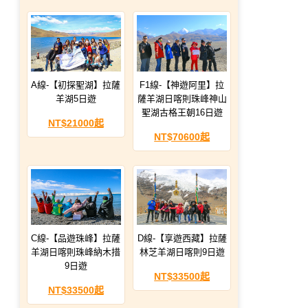
A線-【初探聖湖】拉薩
F1線-【神遊阿里】拉
羊湖5日遊
薩羊湖日喀則珠峰神山
聖湖古格王朝16日遊
NT$21000起
NT$70600起
C線-【品遊珠峰】拉薩
D線-【享遊西藏】拉薩
羊湖日喀則珠峰納木措
林芝羊湖日喀則9日遊
9日遊
NT$33500起
NT$33500起