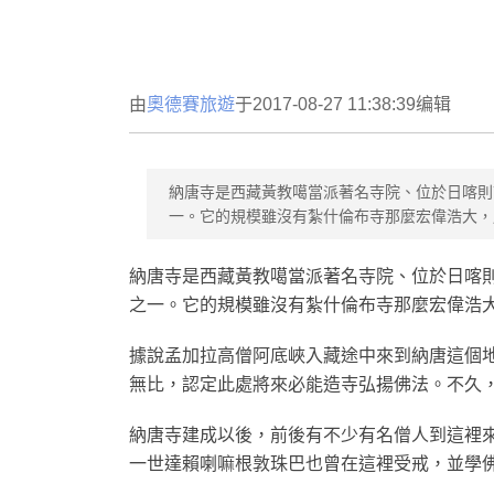
由
奧德賽旅遊
于2017-08-27 11:38:39编辑
納唐寺是西藏黃教噶當派著名寺院、位於日喀則
一。它的規模雖沒有紮什倫布寺那麼宏偉浩大，
納唐寺是西藏黃教噶當派著名寺院、位於日喀則
之一。它的規模雖沒有紮什倫布寺那麼宏偉浩大
據說孟加拉高僧阿底峽入藏途中來到納唐這個
無比，認定此處將來必能造寺弘揚佛法。不久，
納唐寺建成以後，前後有不少有名僧人到這裡來
一世達賴喇嘛根敦珠巴也曾在這裡受戒，並學佛