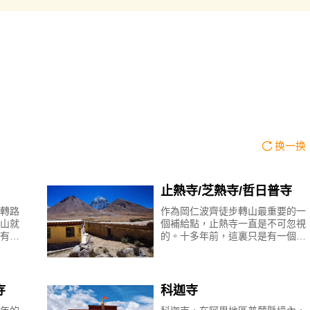
换一换
止熱寺/芝熱寺/哲日普寺
轉路
作為岡仁波齊徒步轉山最重要的一
山就
個補給點，止熱寺一直是不可忽視
有一
的。十多年前，這裏只是有一個寺
曲古
廟，幾間房子，轉山多為藏民，他
曲古
們會在止熱寺內簡單過夜，遊客較
少。現在，前往岡仁波齊轉
寺
科迦寺