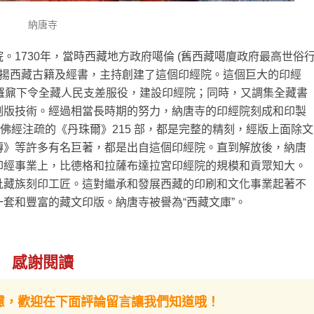
納唐寺
1730年，當時西藏地方政府噶倫 (舊西藏噶廈政府最高世俗
發揚西藏古籍及經書，主持創建了這個印經院。這個巨大的印經
羅鼐下令全藏人民支差服役，建設印經院；同時，又調集全藏書
刻版技術。經過相當長時期的努力，納唐寺的印經院刻成和印製
佛經注疏的《丹珠爾》215 部，都是完整的精刻，經版上面除文
傳》等許多有名巨著，都是出自這個印經院。直到解放後，納唐
印經事業上，比德格和拉薩布達拉宮印經院的規模和貢眾知大。
批藏族刻印工匠。這對繼承和發展西藏的印刷和文化事業起著不
套和豐富的藏文印版。納唐寺被譽為“西藏文庫”。
感謝閱讀
慮，歡迎在下面評論留言讓我們知道哦！