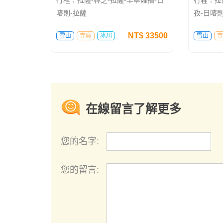
喀則-拉薩
孜-日喀則
喀則-拉
NT$
33500
雪山
寺廟
冰川
雪山
寺
在線留言了解更多
您的名字:
您的留言: