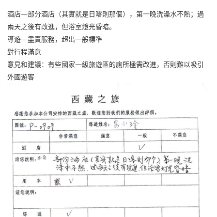
酒店—部分酒店（其實就是日喀則那個），第一晚洗澡水不熱；過
兩天之後有改進，但浴室燈光昏暗。
導遊—盡責服務，超出一般標準
對行程滿意
意見和建議：有些國家一級旅遊區的廁所極需改進，否則難以吸引
外國遊客