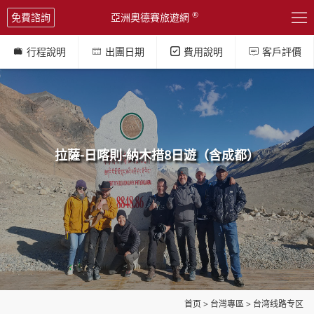

®
免費諮詢
亞洲奧德賽旅遊網
行程說明
出團日期
費用說明
客戶評價




拉薩-日喀則-納木措8日遊（含成都）
首页
>
台灣專區
>
台湾线路专区