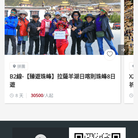

拼團


B2線-【臻遊珠峰】拉薩羊湖日喀則珠峰8日
X
遊
祈
8 天
30500
/人起
9

