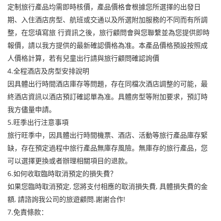
定制旅行產品均需即時核價，產品價格會根據您所選擇的出發日
期、入住酒店房型、航班或交通以及所選附加服務的不同而有所調
整，在您填寫旅 行資訊之後，旅行顧問會與您聯繫並為您提供即時
報價，請以我方提供的最新確認價格為准。本產品價格預設按照成
人價格計算，若有兒童出行請與旅行顧問確認詢價
4.全程酒店及房型安排說明
因具體出行時間酒店庫存等問題，存在同檔次酒店調整的可能，最
終酒店資訊以酒店預訂確認單為准。具體房型等附加要求，預訂時
我方儘量申請。
5.旺季出行注意事項
旅行旺季中，因具體出行時間機票、酒店、活動等旅行產品庫存緊
缺，存在預定過程中旅行產品無庫存風險。無庫存的旅行產品，您
可以選擇更換或者辦理相關項目的退款。
6.如何收取臨時取消預定的損失費？
如果您臨時取消預定, 您將支付相應的取消損失費, 具體損失費的金
額, 請諮詢我公司的旅遊顧問.謝謝合作!
7.免責條款：