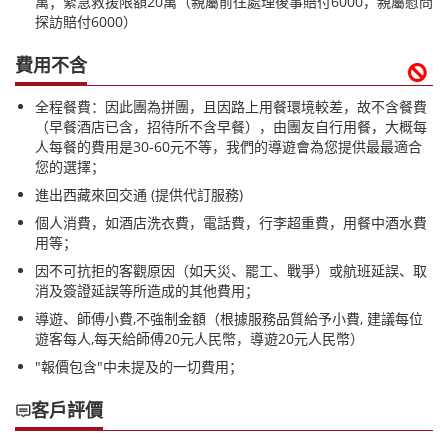
萬；緊急救援限額20萬（親屬前往處理後事賠付6000，親屬慰問
探訪賠付6000）
費用不含

全程餐費：因此團為拼團，且因路上用餐環境較差，故不含餐費
（早餐酒店已含，招待所不含早餐），由團友自行用餐，大概每
人每餐的費用是30-60元不等，我們的導遊會為您提供最最適合
您的選擇；
進出西藏來回交通 (提供代訂服務)
個人消費，如酒店洗衣費，電話費，行李超重費，用餐中酒水費
用等；
因不可抗拒的客觀原因（如天災、罷工、戰爭）或航班延誤、取
消及簽證延誤等所造成的其他費用；
導遊、師傅小費,不強制金額（根據服務品質給予小費, 建議每位
遊客每人,每天給師傅20元人民幣，導遊20元人民幣）
"報價包含"中未提及的一切費用；
客戶評價
