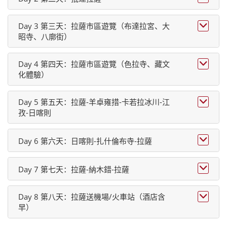
Day 3 第三天：拉薩市區遊覽（布達拉宮、大

昭寺、八廓街）
Day 4 第四天：拉薩市區遊覽（色拉寺、藏文

化體驗）
Day 5 第五天：拉薩-羊卓雍措-卡若拉冰川-江

孜-日喀則

Day 6 第六天：日喀則-扎什倫布寺-拉薩

Day 7 第七天：拉薩-納木錯-拉薩
Day 8 第八天：拉薩送機場/火車站（酒店含

早）