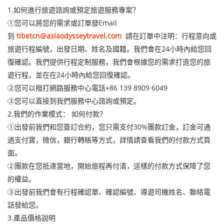
1.如何進行旅遊諮詢或預定旅遊服務專案？
①您可以將您的需求或訂單發Email
到
tibetcn@asiaodysseytravel.com
請在訂單中注明：行程意向或
旅遊行程編號，出發日期、姓名及國籍。我們會在24小時內給您回
復確認。我們提供行程定制服務，我們會根據您的需求打造您的旅
遊行程，並在在24小時內給您回復確認。
②您可以撥打網路服務中心電話+86 139 8909 6049
③您可以直接到我們服務中心諮詢或預定。
2.我們的作業模式： 如何付款？
①出發前我們和您簽訂合約，您只需支付30%團款訂金，訂金可通
過支付寶，微信，銀行轉賬等方式，詳情請查看我們的付款方式頁
面。
②團款在您抵達當地，開始旅程再付清，這樣的付款方式保障了您
的權益。
③出發前我們會有行程確認單、確認編號、導遊司機姓名、聯絡電
話發給您。
3.產品價格說明