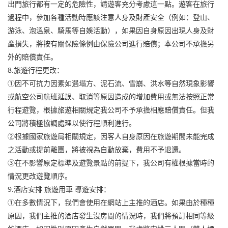
出門旅行都有一定的危險性，請遊客充分考慮這一點。遊客在旅行
過程中，參加各種活動時應該注意人身及財產安全（例如：登山、
游泳、泡溫泉、騎馬等自娛活動），如果因自身原因出現人身及財
產損失，將按有關保險條例由保險公司進行賠償；本公司不承擔另
外的賠償責任。
8.旅遊行程更改：
①因不可抗力因素如遇塌方、泥石流、雪崩、洪水等自然現象影響
或航空公司航班延誤、取消等原因造成的增加費用或無法按照正常
行程遊覽，根據旅遊相關規定我公司不予承擔相應賠償責任。但我
公司將積極協調處理以使行程順利進行。
②根據國家旅遊局相關規定，因客人自身原因在旅遊期間未能完成
之活動或提前離團，將被視為自動放棄，費用不予退還。
③在不影響原定標準及遊覽景點的前提下，我公司有權根據當時的
情況更改遊覽順序。
9.酒店安排 旅遊用車 導遊安排：
①在多數情況下，我們會使用在網站上主推的酒店。如果由於種種
原因，我們主推的酒店發生沒房間的情況時，我們將預訂相同等級