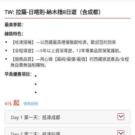
TW: 拉薩-日喀則-納木措8日遊（含成都）
最美季節：
線路特色：
【哈達接機】—以西藏最高禮儀敬獻哈達，歡迎您的到來
【全程導遊】—5年以上資深導遊，12年專業品質保駕護航。
【服務品質】—用心做【最純/最優/最值】的西藏旅遊產品/全程
無自費無強制購物。
早鳥優惠項目：
起
NT$
價格說明

Day 1 第一天：抵達成都

Day 2 第二天：抵達拉薩