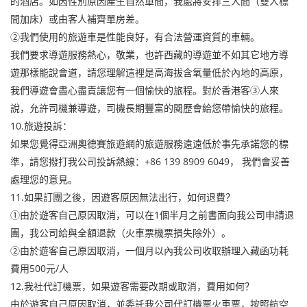
的酒店。如因性別原因產生自然單間，我處將安排三人間（雙人標
間加床）或由客人補齊單房差。
②我們使用的旅遊車是性能良好，有合法營運資質的車輛。
我們要求導遊服務熱心，敬業，也許西藏的導遊並不如其它地方導
遊那樣能說會道，請您理解這裡是高海拔含氧量低於內地的高原，
我們導遊會盡心盡責讓您有一個愉快的旅程。對於香港客③人來
說，允許司機兼導遊，司機長期豐富的閱歷會給您帶愉快的旅程。
10.旅遊投訴：
如果您覺得亞洲奧德賽旅遊網的旅遊服務遠遠低於事先承諾您的標
準，請您撥打我公司投訴熱線：+86 139 8909 6049， 我們會妥善
處理您的意見。
11.如果訂團之後，因遊客原因無法出行，如何退費？
①由於遊客自己原因取消，可以在1個半月之前書面向我公司申請退
團，我公司給與全額退款（火車票機票損失除外）。
②由於遊客自己原因取消，一個月以內我公司收取辦理入藏函功耗
費用500元/人
12.我社代訂機票，如果遊客需要改期或取消，費用如何？
由於遊客自己原因取消，並委託我公司代訂機票火車票，按照航空