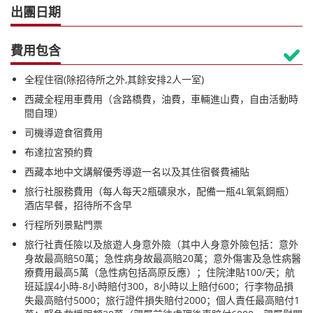
出團日期
費用包含

全程住宿(除招待所之外,其餘安排2人一室)
西藏全程用車費用（含路橋費，油費，車輛進山費，自由活動時
間自理）
司機導遊食宿費用
布達拉宮預約費
西藏本地中文講解優秀導遊一名以及其住宿餐費補貼
旅行社服務費用（每人每天2瓶礦泉水，配備一瓶4L氧氣鋼瓶）
酒店早餐，招待所不含早
行程所列景點門票
旅行社責任險以及旅遊人身意外險（其中人身意外險包括：意外
身故最高賠50萬；急性病身故最高賠20萬；意外傷害及急性病醫
療費用最高5萬（急性病包括高原反應）；住院津貼100/天；航
班延誤4小時-8小時賠付300，8小時以上賠付600；行李物品損
失最高賠付5000；旅行證件損失賠付2000；個人責任最高賠付1