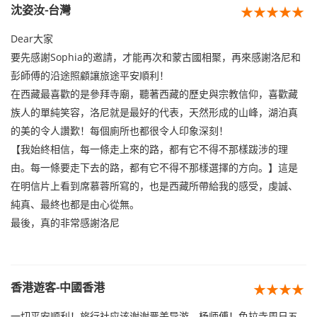
沈姿汝-台灣
★★★★★
Dear大家
要先感謝Sophia的邀請，才能再次和蒙古國相聚，再來感謝洛尼和
彭師傅的沿途照顧讓旅途平安順利！
在西藏最喜歡的是參拜寺廟，聽著西藏的歷史與宗教信仰，喜歡藏
族人的單純笑容，洛尼就是最好的代表，天然形成的山峰，湖泊真
的美的令人讚歎！每個廁所也都很令人印象深刻！
【我始終相信，每一條走上來的路，都有它不得不那樣跋涉的理
由。每一條要走下去的路，都有它不得不那樣選擇的方向。】這是
在明信片上看到席慕蓉所寫的，也是西藏所帶給我的感受，虔誠、
純真、最終也都是由心從無。
最後，真的非常感謝洛尼
香港遊客-中國香港
★★★★
一切平安顺利！旅行社应该谢谢晋美导游、杨师傅！色拉寺周日五