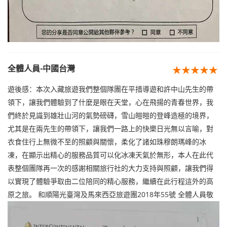
全體人員-中國台灣
★★★★★
遊後感：本次入藏旅遊我們整個隊團在平措導遊和許中山先生的帶
領下，讓我們體驗到了什麼是眼在天堂，心在飛揚的青春世界，我
們終於見識到雄壯山河的氣勢磅礴，雪山皚皚的登峰造極的境界，
尤其是在兩先生的帶領下，讓我們一路上的快樂日光無以言喻，對
衣食住行上無微不至的照顧與關懷，柔化了諸如珠穆朗瑪峰的冰
凍，在顯示出精心的服務品質可以化冰凍天氣於無形，本人在此代
表整個團隊再一次的感謝相關旅行社的大力支持與照顧，讓我們得
以實現了體驗爭取由二位陪同的精心服務，繼續在此行程這外的高
原之旅。 和順陽光臺灣及馬來西亞旅遊團2018年55號 全體人員敬