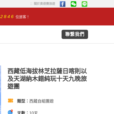
...
...
關於奧德賽旅遊
32846
位旅客！
聯繫我們
西藏低海拔林芝拉薩日喀則以
及天湖納木錯純玩十天九晚旅
遊團
類型：
西藏自組團遊
天數：
10天