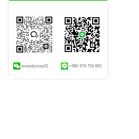
asiaodyssey01
+886 979 759 883