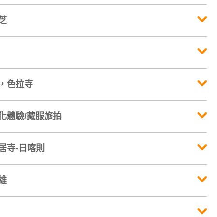
芝
街，色拉寺
化體驗/藏服旅拍
白居寺-日喀則
雄