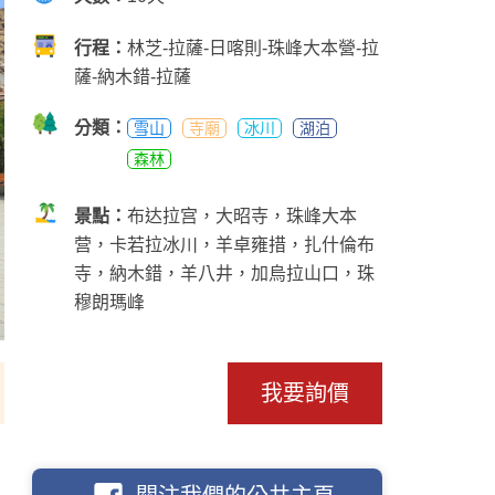
行程：
林芝-拉薩-日喀則-珠峰大本營-拉
薩-納木錯-拉薩
分類：
雪山
寺廟
冰川
湖泊
森林
景點：
布达拉宫，大昭寺，珠峰大本
营，卡若拉冰川，羊卓雍措，扎什倫布
寺，納木錯，羊八井，加烏拉山口，珠
穆朗瑪峰
我要詢價