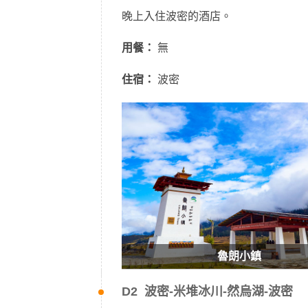
晚上入住波密的酒店。
用餐：
無
住宿：
波密
魯朗小鎮
D2 波密-米堆冰川-然烏湖-波密