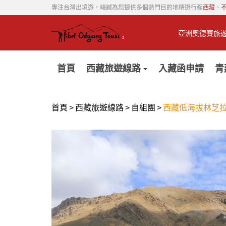
專注台灣出境遊，竭誠為您提供多個熱門目的地精選行程
西藏
、
亞洲奧德賽旅
首頁
西藏旅遊線路
入藏函申請
青
首頁
>
西藏旅遊線路
>
自組團
>
西藏低海拔林芝