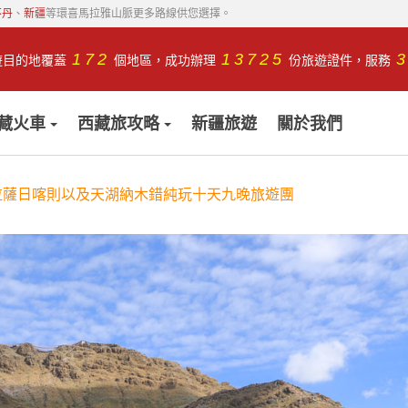
不丹
、
新疆
等環喜馬拉雅山脈更多路線供您選擇。
172
13725
遊目的地覆蓋
個地區，成功辦理
份旅遊證件，服務
藏火車
西藏旅攻略
新疆旅遊
關於我們
拉薩日喀則以及天湖納木錯純玩十天九晚旅遊團