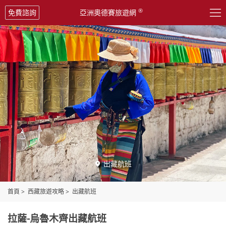

®
免費諮詢
亞洲奧德賽旅遊網
出藏航班

首頁
>
西藏旅遊攻略
>
出藏航班
拉薩-烏魯木齊出藏航班