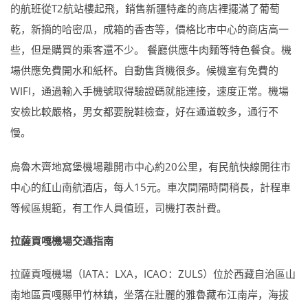
的航班從T2航站樓起飛，銷售新疆特產的商店裡擺滿了葡萄
乾，新摘的哈密瓜，成箱的香杏等，價格比市中心的商店高一
些，但是購買的乘客還不少。 餐廳供應牛肉麵等特色餐食。機
場供應免費開水和紙杯。自動售貨機很多。候機室有免費的
WIFI，通過輸入手機號取得驗證碼就能連接，速度正常。機場
安檢比較嚴格，男女都要脫鞋檢查，好在通道較多，通行不
慢。
烏魯木齊地窩堡機場離開市中心約20公里，有民航快線開往市
中心的紅山南航酒店，每人15元。車次間隔時間稍長，計程車
等候區規範，有工作人員值班，司機打表計費。
拉薩貢嘎機場交通指南
拉薩貢嘎機場（IATA：LXA，ICAO：ZULS）位於西藏自治區山
南地區貢嘎縣甲竹林鎮，坐落在壯麗的雅魯藏布江南岸，海拔