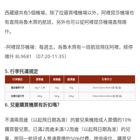
西藏總共有5個機場，除了拉薩貢嘎機場以外，阿裡昆莎機場也
有直飛烏魯木齊的航班，另外也可以從阿裡昆莎機場直飛喀
什。
-阿裡昆莎機場：每週五，烏魯木齊有一班航班飛往阿裡，經停
喀什 8L9681 （07:20-11:35）
5. 行李托運規定
行李類別
頭等艙
商務艙
經濟艙
行李尺寸
隨身攜帶行李
5kg * 2 件
5kg
5kg
55cm/20cm/40cm(長/寬/高)
免費托運行李
40kg
30kg
20kg
100cm/60cm/40cm(長/寬/高)
6. 兒童購買機票有折扣嗎？
不滿兩周歲（以起飛日期為准）的嬰兒乘機按成人票價的10%
購買嬰兒票。已滿2周歲未滿12周歲（以起飛日期為准）的兒
童，按同一航班成人普通票價的50%付費，提供座位。購買兒