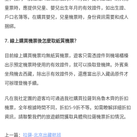
童票時，應提供兒童、嬰兒出生年月的有效證件，如出生證、
戶口名簿等。在購買嬰兒，兒童機票時，身份資訊需要和成人
捆綁。
7. 線上購買機票後怎麼取紙質機票？
目前線上購買機票均無紙質機票，遊客只需憑證件到機場櫃檯
出示預定機票時使用的有效證件，就可以換取登機牌。外賓乘
坐飛機去西藏，除出示有效證件外，還應當出示入藏函原件才
可辦理登機手續。
凡在我社定團的遊客均可通過我社購買拉薩到烏魯木齊的折扣
機票，全年根據時間不同，折扣5-9折不等。如需瞭解詳細折扣
資訊，請聯繫我們的旅遊顧問獲取具體飛拉薩機票折扣情況。
上一篇：
拉薩-北京出藏航班