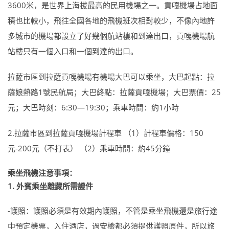
3600米，是世界上海拔最高的民用機場之一。貢嘎機場占地面
積也比較小，飛往全國各地的飛機班次相對較少，不像內地許
多城市的機場都設立了好幾個航站樓和到達出口，貢嘎機場航
站樓只有一個入口和一個到達的出口。
拉薩市區到拉薩貢嘎機場有機場大巴可以乘坐，大巴起點：拉
薩娘熱路1號民航局；大巴終點：拉薩貢嘎機場；大巴票價：25
元；大巴時刻：6:30—19:30；乘車時間：約1小時
2.拉薩市區到拉薩貢嘎機場計程車 （1）計程車價格：150
元-200元（不打表） （2）乘車時間：約45分鐘
乘坐飛機注意事項：
1. 外賓乘坐離藏所需證件
-護照：護照必須是有效期內護照，不管是乘坐飛機還是旅行途
中預定機票，入住酒店，過安檢都必須提供護照原件，所以旅