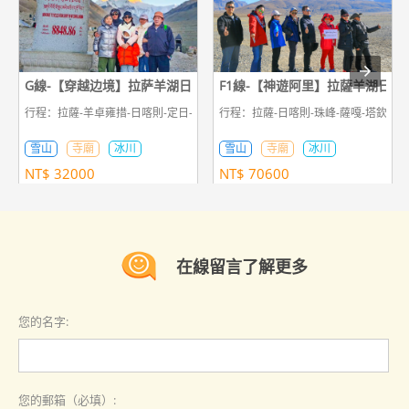
G線-【穿越边境】拉萨羊湖日喀则珠峰吉隆7日游
F1線-【神遊阿里】拉薩羊湖日喀
行程：拉薩-羊卓雍措-日喀則-定日-珠峰-佩枯措-吉隆
行程：拉薩-日喀則-珠峰-薩嘎-塔欽轉山
雪山
寺廟
冰川
雪山
寺廟
冰川
NT$
32000
NT$
70600
在線留言了解更多
您的名字:
您的郵箱（必填）: