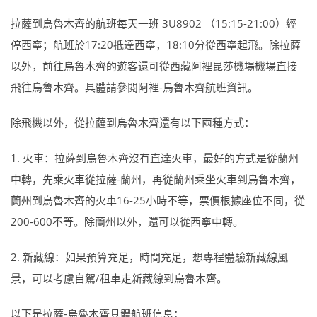
拉薩到烏魯木齊的航班每天一班 3U8902 （15:15-21:00）經
停西寧；航班於17:20抵達西寧，18:10分從西寧起飛。除拉薩
以外，前往烏魯木齊的遊客還可從西藏阿裡昆莎機場機場直接
飛往烏魯木齊。具體請參閱阿裡-烏魯木齊航班資訊。
除飛機以外，從拉薩到烏魯木齊還有以下兩種方式：
1. 火車：拉薩到烏魯木齊沒有直達火車，最好的方式是從蘭州
中轉，先乘火車從拉薩-蘭州，再從蘭州乘坐火車到烏魯木齊，
蘭州到烏魯木齊的火車16-25小時不等，票價根據座位不同，從
200-600不等。除蘭州以外，還可以從西寧中轉。
2. 新藏線：如果預算充足，時間充足，想專程體驗新藏線風
景，可以考慮自駕/租車走新藏線到烏魯木齊。
以下是拉薩-烏魯木齊具體航班信息：