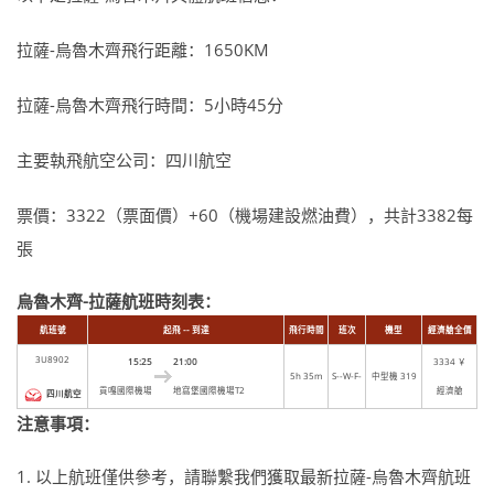
拉薩-烏魯木齊飛行距離：1650KM
拉薩-烏魯木齊飛行時間：5小時45分
主要執飛航空公司：四川航空
票價：3322（票面價）+60（機場建設燃油費），共計3382每
張
烏魯木齊-拉薩航班時刻表：
航班號
起飛 -- 到達
飛行時間
班次
機型
經濟艙全價
3U8902
15:25
21:00
3334 ￥
5h 35m
S--W-F-
中型機 319
貢嘎國際機場
地窩堡國際機場T2
經濟艙
四川航空
注意事項：
1. 以上航班僅供參考，請聯繫我們獲取最新拉薩-烏魯木齊航班