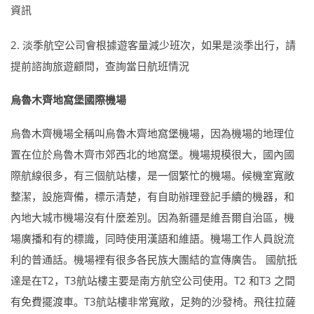
資訊
2. 淡季航空公司會根據遊客量減少班次，如果是淡季出行，請
提前諮詢旅遊顧問，查詢當日航班情況
烏魯木齊地窩堡國際機場
烏魯木齊機場全稱叫烏魯木齊地窩堡機場，因為機場的地理位
置在位於烏魯木齊市郊西北的地窩堡。機場規模很大，國內國
際航線很多，有三個航站樓，是一個繁忙的機場。候機室寬敞
整潔，設施齊備，標示清楚，有自助辦理登記手續的機器，和
內地大城市機場沒有什麼差別。因為新疆是維吾爾自治區，機
場廣播和有的標識，同時使用漢語和維語。機場工作人員說流
利的普通話。機場裡有很多各民族大團結的宣傳廣告。 國航抵
達是在T2，T3航站樓主要是南方航空公司使用。T2 和T3 之間
有免費擺渡車。T3航站樓非常寬敞，足夠的沙發椅。飛往拉薩