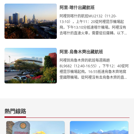
运输通达性较低，已不能满足沿线地区经济
社会发展需要。由于林芝火车站还在改建
阿里-喀什出藏航班
中，从林芝到重庆目前尚未开通直达或者路
阿裡到喀什的航班MU2132（11:20-
过的火车，只能考虑走陆路或者搭乘飞机，
13:10），上午11：20從阿裡昆莎機場起
下以为您介绍从林芝飞重庆的航班详情，及
飛，下午13:10分抵達喀什機場。阿裡沒有
周边交通指南。
去喀什的直達火車，需要從拉薩轉。以下為
您介紹從阿裡飛喀什的航班詳情，及周邊交
通指南。
阿里-烏魯木齊出藏航班
阿裡到烏魯木齊的航班每週兩趟
8L9682（12:40-16:55），下午12：40從阿
裡昆莎機場起飛。16:55抵達烏魯木齊地窩
堡國際機場。從阿裡沒有去烏魯木齊的直達
火車，需要從拉薩轉。以下為您介紹從阿裡
飛烏魯木齊的航班詳情，及周邊交通指南。
熱門線路