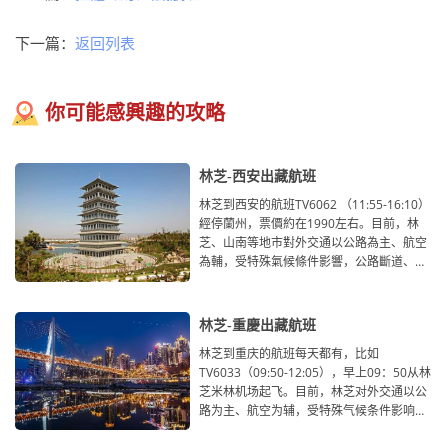
下一篇：
返回列表
你可能感興趣的攻略
林芝-西安出藏航班
林芝到西安的航班TV6062 （11:55-16:10）
經停蘭州，票價約在1990左右。目前，林
芝、山南等地市對外交通以公路為主、航空
為輔，受特殊氣候條件影響，公路斷道、航
空停飛等現象時有發生，交通運輸通達性較
低，已不能滿足沿線地區經濟社會發展需
要。由於林芝火車站還在改建中，從林芝到
林芝-重慶出藏航班
西安目前尚未開通直達或者路過的火車，只
林芝到重庆的航班每天都有，比如
能考慮走陸路或者搭乘飛機，從林芝到西安
TV6033（09:50-12:05），早上09：50从林
走陸路，全程約2500公里，時間相對較長
芝米林机场起飞。目前，林芝对外交通以公
（開車需要兩天半），對於時間比較緊張的
路为主、航空为辅，受特殊气候条件影响，
遊客，陸路就不作為考慮範圍之內了。從林
公路断道、航空停飞等现象时有发生，交通
芝返回西安的航班每天都有，選擇性較