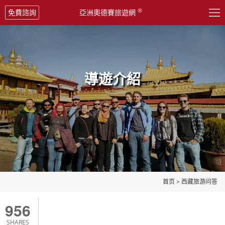

®
免費諮詢
亞洲奧德賽旅遊網
導遊介紹
首页
>
西藏旅游问答
956
SHARES