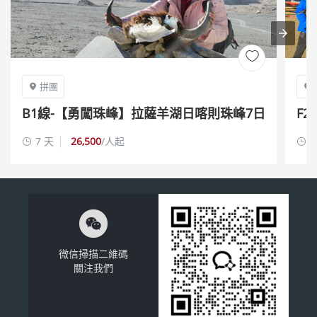

拼團


B1線-【勇闖珠峰】拉薩羊湖日喀則珠峰7日
F
遊
湖
7 天
26,500
/人起
1



微信掃描二維碼
關注我們