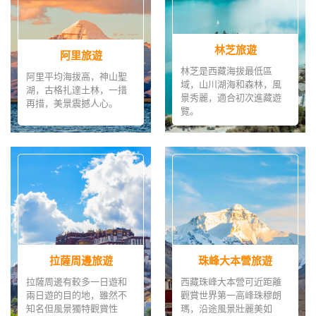
林芝旅遊
阿里旅遊
林芝是西藏海拔最低區
阿里平均海拔高，神山聖
域，山川湖海和森林，風
湖，古格扎達土林，一措
景秀麗，適合初次進藏遊
再措，美景震撼人心。
覽。
拉薩周邊旅遊
珠峰大本營旅遊
拉薩周邊有較多一日遊和
西藏珠峰大本營可近距離
兩日遊的目的地，雖然不
觀賞世界第一高峰珠穆朗
知名但風景獨特觀賞性
瑪，沿途風景壯麗美如