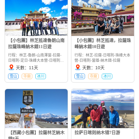
【小包團】林芝抵達魯朗山南
【小包團】林芝抵達，拉薩珠
拉薩珠峰納木錯11日遊
峰納木錯10日遊
行程：林芝-魯朗-山南澤當-拉薩-
行程：林芝-拉薩-日喀則-珠峰大本
日喀則-定日-珠峰大本營-日喀則-
營-日喀則-當雄-納木錯-拉薩
當雄-拉薩
天數：11天
天數：10天
雪山
寺廟
冰川
雪山
寺廟
冰川
【西藏小包團】拉薩林芝納木
拉萨日喀则纳木错7日游
錯8天