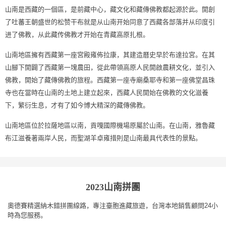
山南是西藏的一個區，是前藏中心，藏文化和藏傳佛教都起源於此。開創
了吐蕃王朝盛世的松赞干布就是从山南开始同意了西藏各部落并从印度引
进了佛教，从此藏传佛教才开始在青藏高原扎根。
山南地區擁有西藏第一座宮殿雍佈拉康，其建造曆史早於布達拉宮。在其
山腳下開闢了西藏第一塊農田，從此帶領高原人民開啟農耕文化，並引入
佛教，開始了藏傳佛教的旅程。西藏第一座寺廟桑耶寺和第一座佛堂昌珠
寺也在當時在山南的土地上建立起來，西藏人民開始在佛教的文化滋養
下，繁衍生息，才有了如今博大精深的藏傳佛教。
山南地區位於拉薩地區以南，貢嘎國際機場原屬於山南。在山南，雅魯藏
布江滋養著兩岸人民，而聖湖羊卓雍措則是山南最具代表性的景點。
2023山南拼團
奧德賽精選納木錯拼團線路，專注臺胞進藏旅遊，台灣本地銷售顧問24小
時為您服務。