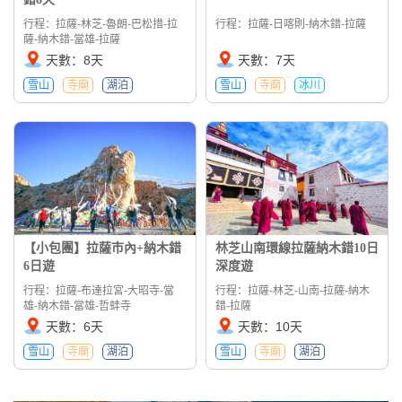
行程：拉薩-林芝-魯朗-巴松措-拉
行程：拉薩-日喀則-納木錯-拉薩
薩-納木錯-當雄-拉薩
天數：8天
天數：7天
雪山
寺廟
湖泊
雪山
寺廟
冰川
【小包團】拉薩市內+納木錯
林芝山南環線拉薩納木錯10日
6日遊
深度遊
行程：拉薩-布達拉宮-大昭寺-當
行程：拉薩-林芝-山南-拉薩-納木
雄-納木錯-當雄-哲蚌寺
錯-拉薩
天數：6天
天數：10天
雪山
寺廟
湖泊
雪山
寺廟
湖泊