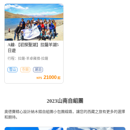
A線-【初探聖湖】拉薩羊湖5
日遊
行程：拉薩-羊卓雍措-拉薩
雪山
寺廟
湖泊
21000
NT$
起
2023山南自組團
奧德賽精心設計納木錯自組團小包團線路，讓您的西藏之旅有更多的選擇
和期待。