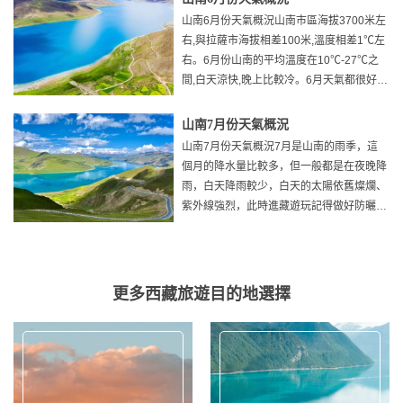
山南6月份天氣概況山南市區海拔3700米左
右,與拉薩市海拔相差100米,溫度相差1℃左
右。6月份山南的平均溫度在10℃-27℃之
間,白天涼快,晚上比較冷。6月天氣都很好，
六月很少下一
山南7月份天氣概況
山南7月份天氣概況7月是山南的雨季，這
個月的降水量比較多，但一般都是在夜晚降
雨，白天降雨較少，白天的太陽依舊燦爛、
紫外線強烈，此時進藏遊玩記得做好防曬措
施。西藏7月的氣候是
更多西藏旅遊目的地選擇