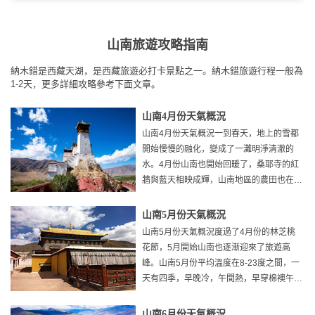
山南旅遊攻略指南
納木錯是西藏天湖，是西藏旅遊必打卡景點之一。納木錯旅遊行程一般為
1-2天，更多詳細攻略參考下面文章。
山南4月份天氣概況
山南4月份天氣概況一到春天，地上的雪都
開始慢慢的融化，變成了一灘明淨清澈的
水。4月份山南也開始回暖了，桑耶寺的紅
牆與藍天相映成輝，山南地區的農田也在春
日的陽光下熠熠生輝。
山南5月份天氣概況
山南5月份天氣概況度過了4月份的林芝桃
花節，5月開始山南也逐漸迎來了旅遊高
峰。山南5月份平均溫度在8-23度之間，一
天有四季，早晚冷，午間熱，早穿棉襖午穿
紗說的就是這個季節的穿衣
山南6月份天氣概況