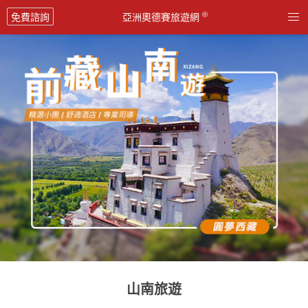

®
免費諮詢
亞洲奧德賽旅遊網
山南旅遊