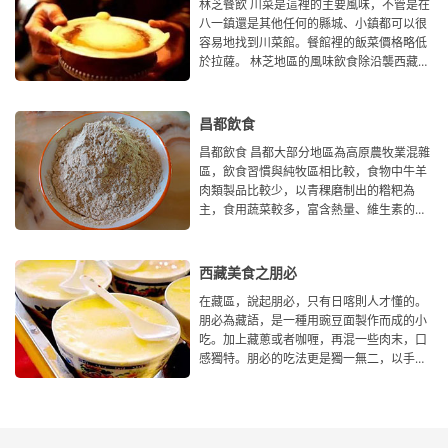
林芝餐飲 川菜是這裡的主要風味，不管是在
八一鎮還是其他任何的縣城、小鎮都可以很
容易地找到川菜館。餐館裡的飯菜價格略低
於拉薩。 林芝地區的風味飲食除沿襲西藏的
傳統風
昌都飲食
昌都飲食 昌都大部分地區為高原農牧業混雜
區，飲食習慣與純牧區相比較，食物中牛羊
肉類製品比較少，以青稞磨制出的糌粑為
主，食用蔬菜較多，富含熱量、維生素的酥
油茶和富含蛋酵後釀
西藏美食之朋必
在藏區，說起朋必，只有日喀則人才懂的。
朋必為藏語，是一種用豌豆面製作而成的小
吃。加上藏蔥或者咖喱，再混一些肉末，口
感獨特。朋必的吃法更是獨一無二，以手掌
作碗，以手指作筷子，大