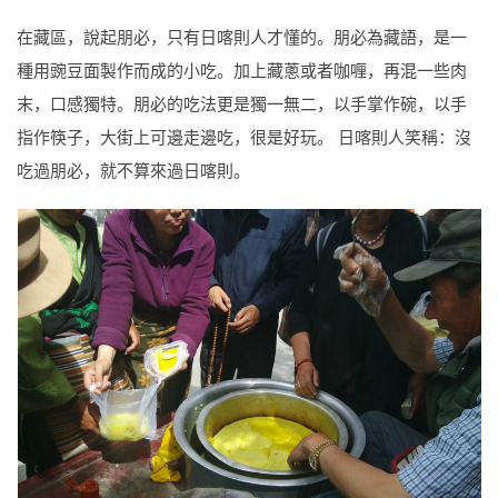
在藏區，說起朋必，只有日喀則人才懂的。朋必為藏語，是一
種用豌豆面製作而成的小吃。加上藏蔥或者咖喱，再混一些肉
末，口感獨特。朋必的吃法更是獨一無二，以手掌作碗，以手
指作筷子，大街上可邊走邊吃，很是好玩。 日喀則人笑稱：沒
吃過朋必，就不算來過日喀則。