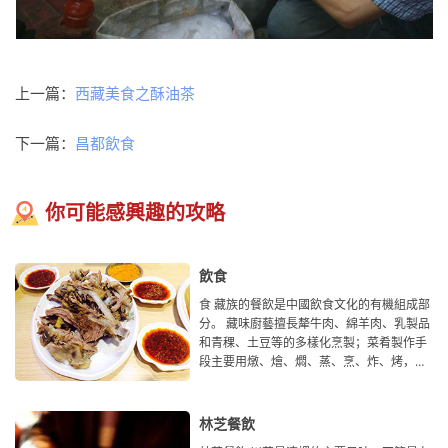
上一篇：
西藏美食之酥油茶
下一篇：
昌都飲食
你可能感興趣的攻略
飲食
食 藏族的餐飲是中國飲食文化的有機組成部
分。 藏味廚藝擅長犛牛肉、綿羊肉、乳製品
和青稞、土豆等的多樣化烹製；菜肴製作手
段主要用燉、燴、燜、蒸、烹、炸、烤，注
重軟爛酥
林芝餐飲