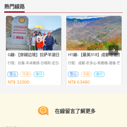
熱門線路
G線-【穿越边境】拉萨羊湖日喀则珠峰吉隆7日游
H1線-【最美318】成都理塘然烏
行程：拉薩-羊卓雍措-日喀則-定日-珠峰-佩枯措-吉隆
行程：成都-折多山-新都橋-理塘-芒康-左
雪山
寺廟
冰川
雪山
寺廟
冰川
NT$
32000
NT$
63480
在線留言了解更多