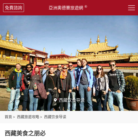

®
免費諮詢
亞洲奧德賽旅遊網
西藏饮食导读

首頁
>
西藏旅遊攻略
>
西藏饮食导读
西藏美食之朋必