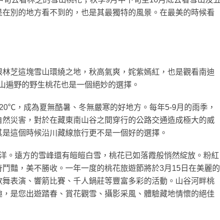
是在別的地方看不到的，也是其最獨特的風景。在最美的時候看
放眼林芝這塊雪山環繞之地，秋高氣爽，姹紫嫣紅，也是觀看南迪
漫山遍野的野生桃花也是一個絕妙的選擇。
20℃，成為夏無酷暑、冬無嚴寒的好地方。每年5-9月的雨季，
自然災害，對於在藏東南山谷之間穿行的公路交通造成極大的威
其是這個時候沿川藏線旅行更不是一個好的選擇。
海洋。遠方的雪峰還有皚皚白雪，桃花已如落霞般悄然綻放。粉紅
鬥豔，美不勝收。一年一度的桃花旅遊節將於3月15日在美麗的
歌舞表演、響箭比賽、千人鍋莊等豐富多彩的活動。山谷河畔桃
趣，是您出遊踏春、賞花觀雪、攝影采風、體驗藏地情懷的絕佳