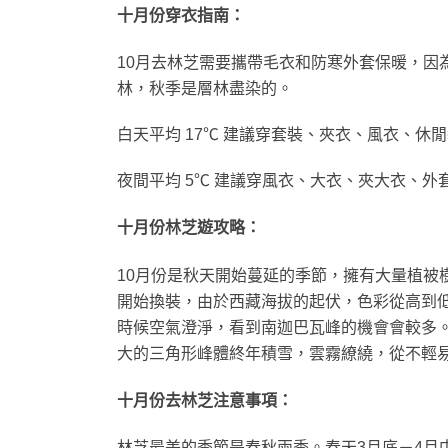
十月份穿衣指南：
10月去林芝需要攜帶毛衣和防寒外套保暖，因
林，秋季是層林盡染的。
白天平均 17℃ 建議穿套裝、夾衣、風衣、
夜間平均 5℃ 建議穿風衣、大衣、夾大衣、
十月份林芝遊攻略：
10月份是秋天開始蔓延的季節，擁有大量植被
開始換裝，由於西藏海拔的起伏，色彩從高到低
時候空氣澄淨，看到南迦巴瓦峰的機會會較多
大的三角形峰體終年積雪，雲霧繚繞，從不輕
十月份去林芝注意事項：
林芝最美的季節是春秋兩季。春天3月底－4月