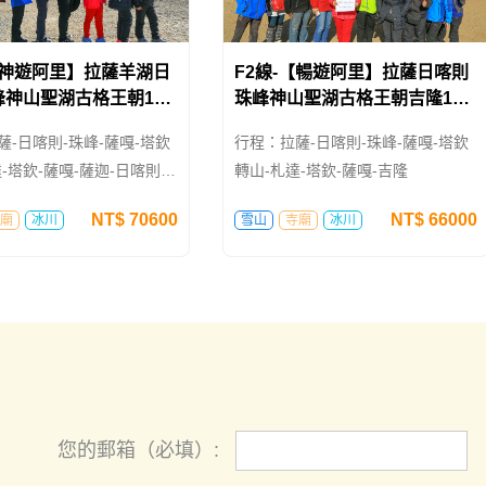
【神遊阿里】拉薩羊湖日
F2線-【暢遊阿里】拉薩日喀則
峰神山聖湖古格王朝16
珠峰神山聖湖古格王朝吉隆13
日遊
薩-日喀則-珠峰-薩嘎-塔欽
行程：拉薩-日喀則-珠峰-薩嘎-塔欽
-塔欽-薩嘎-薩迦-日喀則-
轉山-札達-塔欽-薩嘎-吉隆
NT$
70600
NT$
66000
廟
冰川
雪山
寺廟
冰川
您的郵箱（必填）: