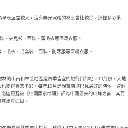
為早晚溫差較大，沒有陽光照耀的林芝會比較冷。這裡多彩葉
休閒裝、夾克衫、西裝、薄毛衣等保暖衣服。
外套、毛衣、毛套裝、西裝、防寒服等保暖衣服。
樹林的山南和林芝地區是四季皆宜的旅行目的地。10月份，大地
也變得豐富多彩。每年10月是觀賞南迦巴瓦最好的時候，這個
。南迦巴瓦被《中國國家地理》評為中國最美的山峰之首。其巨
易露出真面目。
中旬去看林芝的雪山桃花；秋季9月中下旬至10月底去看雪山及