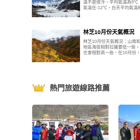
溫不是很冷，平均氣溫為9℃
氣溫在-12℃，白天平均氣溫
左右，平均氣溫-5℃左右，
異較大和夜晚大多數陽光燦爛
子和陰天，會有小雨，最低
林芝10月份天氣概況
林芝10月份天氣概況：山南
地區海拔相對拉薩要低一些，
也會相對高一些，在10月份
是秋季，有暖陽的情況下還算
和，溫度在10-18攝氏度。1
的林芝秋高氣爽，平均溫度1
熱門旅遊線路推薦