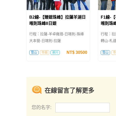
B2線-【臻遊珠峰】拉薩羊湖日
F1線-
喀則珠峰8日遊
喀則珠
日遊
行程：拉薩-羊卓雍措-日喀則-珠峰
行程：拉
大本營-日喀則-拉薩
轉山-札達
拉薩
NT$
30500
雪山
寺廟
冰川
雪山
寺
在線留言了解更多
您的名字: