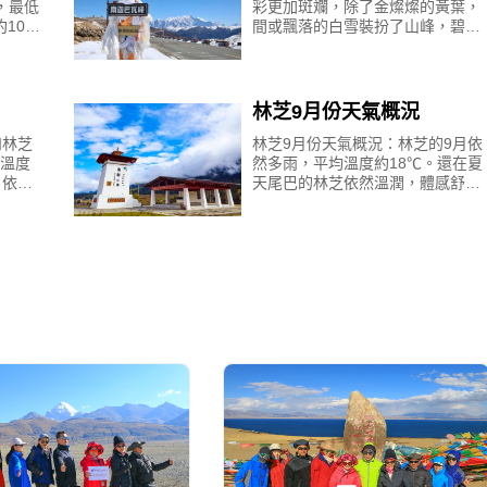
，最低
彩更加斑斕，除了金燦燦的黃葉，
約10℃
間或飄落的白雪裝扮了山峰，碧綠
天氣差
的湖水也點綴了林芝這片神奇富饒
的日
的土地。此時的林芝最為迷人，幸
運的話，遇到雪後晴天，林
林芝9月份天氣概況
和林芝
林芝9月份天氣概況：林芝的9月依
溫度
然多雨，平均溫度約18℃。還在夏
，依然
天尾巴的林芝依然溫潤，體感舒
暖
適，此時落葉開始泛黃，天空開始
0月份
越發深藍，湖水也越發清澈。此時
4
去林芝適宜穿著舒適輕薄的