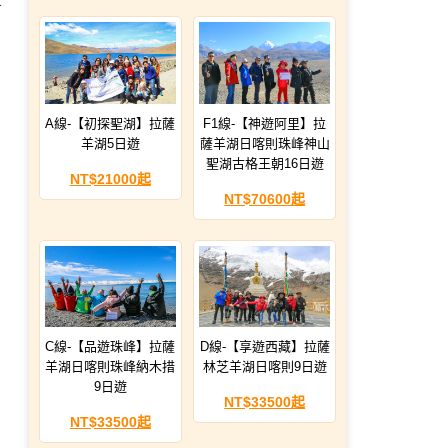
A線-【初探聖湖】拉薩
F1線-【神遊阿里】拉
羊湖5日遊
薩羊湖日喀則珠峰神山
聖湖古格王朝16日遊
NT$21000起
NT$70600起
C線-【品遊珠峰】拉薩
D線-【享遊西藏】拉薩
羊湖日喀則珠峰納木措
林芝羊湖日喀則9日遊
9日遊
NT$33500起
NT$33500起