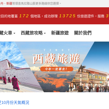
不丹
、
新疆
等環喜馬拉雅山脈更多路線供您選擇。
172
13725
遊目的地覆蓋
個地區，成功辦理
份旅遊證件，服務
藏火車
西藏旅攻略
新疆旅遊
關於我們
芝10月份天氣概況