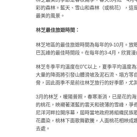
彩的森林。藍天、雪山和森林（或桃花），這
最美的風景。
林芝最佳旅遊時間：
林芝地區的最佳旅遊時間為每年的9-10月。
巴瓦峰的最佳時間段。在每年的3-4月，欣賞
林芝冬季平均溫度在0℃以上，夏季平均溫度為
大量的降雨將引發山體滑坡及泥石流、塌方等
脅，因此雨季不是前往林芝旅行的好季節，尤
3月的林芝，暖陽普照，春寒漸消，已是花的
的桃花，映襯著湛藍的雲天和磅薄的雪峰，爭奇
尼洋河畔拉開序幕，屆時當地政府將組織民族
花盡染，桃林下面歌舞歡騰，人面桃花相映成
去處。