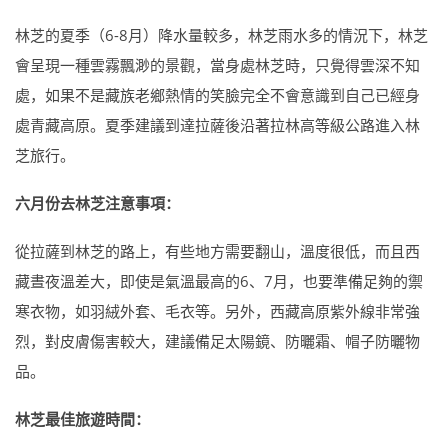
林芝的夏季（6-8月）降水量較多，林芝雨水多的情況下，林芝
會呈現一種雲霧飄渺的景觀，當身處林芝時，只覺得雲深不知
處，如果不是藏族老鄉熱情的笑臉完全不會意識到自己已經身
處青藏高原。夏季建議到達拉薩後沿著拉林高等級公路進入林
芝旅行。
六月份去林芝注意事項：
從拉薩到林芝的路上，有些地方需要翻山，溫度很低，而且西
藏晝夜溫差大，即使是氣溫最高的6、7月，也要準備足夠的禦
寒衣物，如羽絨外套、毛衣等。另外，西藏高原紫外線非常強
烈，對皮膚傷害較大，建議備足太陽鏡、防曬霜、帽子防曬物
品。
林芝最佳旅遊時間：