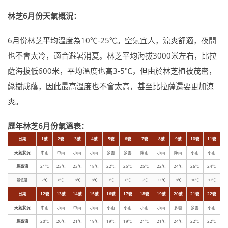
林芝6月份天氣概況：
6月份林芝平均溫度為10℃-25℃。空氣宜人，涼爽舒適，夜間
也不會太冷，適合避暑消夏。林芝平均海拔3000米左右，比拉
薩海拔低600米，平均溫度也高3-5℃，但由於林芝植被茂密，
綠樹成蔭，因此最高溫度也不會太高，甚至比拉薩還要更加涼
爽。
歷年林芝6月份氣溫表：
日期
1號
2號
3號
4號
5號
6號
7號
8號
9號
10號
11號
天氣狀況
中雨
中雨
小雨
小雨
多雲
多雲
陣雨
小雨
陣雨
小雨
小雨
最高溫
21℃
23℃
23℃
18℃
22℃
25℃
25℃
22℃
24℃
26℃
24℃
最低溫
7℃
8℃
8℃
8℃
7℃
6℃
9℃
11℃
8℃
10℃
12℃
日期
12號
13號
14號
15號
16號
17號
18號
19號
20號
21號
22號
天氣狀況
中雨
小雨
中雨
小雨
小雨
小雨
小雨
小雨
多雲
多雲
小雨
最高溫
20℃
20℃
21℃
19℃
19℃
19℃
21℃
21℃
24℃
22℃
22℃