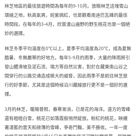
林芝地區的最佳旅遊時間為每年的9-10月。放眼林芝這塊雪山
環繞之地，秋高氣爽，姹紫嫣紅，也是觀看南迪巴瓦峰的最佳
時間段。在每年的3-4月，欣賞漫山遍野的野生桃花也是一個絕
妙的選擇。
林芝冬季平均溫度在0℃以上，夏季平均溫度為20℃，成為夏無
酷暑、冬無嚴寒的好地方。每年5-9月的雨季，大量的降雨將引
發山體滑坡及泥石流、塌方等自然災害，對於在藏東南山谷之
間穿行的公路交通造成極大的威脅，因此雨季不是前往林芝旅
行的好季節，尤其是這個時候沿川藏線旅行更不是一個好的選
擇。
3月的林芝，暖陽普照，春寒漸消，已是花的海洋。遠方的雪峰
還有皚皚白雪，桃花已如落霞般悄然綻放。粉紅的桃花，映襯
著湛藍的雲天和磅薄的雪峰，爭奇鬥豔，美不勝收。一年一度