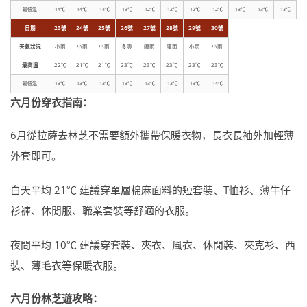
最低溫
14℃
14℃
14℃
13℃
12℃
12℃
12℃
12℃
13℃
13℃
13℃
日期
23號
24號
25號
26號
27號
28號
29號
30號
天氣狀況
小雨
小雨
小雨
多雲
陣雨
陣雨
小雨
小雨
最高溫
22℃
21℃
21℃
23℃
23℃
23℃
23℃
23℃
最低溫
13℃
13℃
13℃
13℃
13℃
13℃
13℃
14℃
六月份穿衣指南：
6月從拉薩去林芝不需要額外攜帶保暖衣物，長衣長袖外加輕薄
外套即可。
白天平均 21℃ 建議穿單層棉麻面料的短套裝、T恤衫、薄牛仔
衫褲、休閒服、職業套裝等舒適的衣服。
夜間平均 10℃ 建議穿套裝、夾衣、風衣、休閒裝、夾克衫、西
裝、薄毛衣等保暖衣服。
六月份林芝遊攻略：