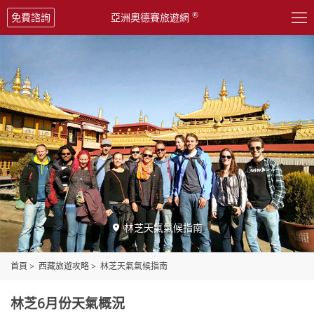

®
免費諮詢
亞洲奧德賽旅遊網
林芝天氣氣候指南

首頁
>
西藏旅遊攻略
>
林芝天氣氣候指南
林芝6月份天氣概況