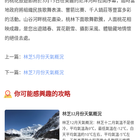
的桃花旅遊節將於3月15日在美麗的尼洋河畔拉開序幕，屆時當
地政府將組織民族歌舞表演、響箭比賽、千人鍋莊等豐富多彩
的活動。山谷河畔桃花盡染，桃林下面歌舞歡騰，人面桃花相
映成趣，是您出遊踏春、賞花觀雪、攝影采風、體驗藏地情懷
的絕佳去處。
上一篇：
林芝5月份天氣概況
下一篇：
林芝7月份天氣概況
你可能感興趣的攻略
林芝12月份天氣概況
林芝12月天氣概況：林芝十二月氣溫不是很
冷，平均氣溫為9℃，最低氣溫在-12℃，白
天平均氣溫約10℃左右，平均氣溫-5℃左