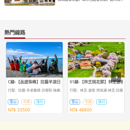
芝適宜穿著舒適輕薄的
熱門線路
C線-【品遊珠峰】拉薩羊湖日喀則珠峰納木措9日遊
X1線-【林芝桃花節】林芝波密然
行程：拉薩-羊卓雍措-日喀則-珠峰大本營-日喀則-拉薩-納木錯-拉薩
行程：林芝-波密-然烏湖-林芝-拉薩-羊
雪山
寺廟
冰川
雪山
寺廟
冰川
NT$
33500
NT$
48800