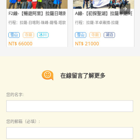
F2線-【暢遊阿里】拉薩日喀則珠峰神山聖湖古格王朝吉隆13日遊
A線-【初探聖湖】拉薩羊湖5日遊
行程：拉薩-日喀則-珠峰-薩嘎-塔欽轉山-札達-塔欽-薩嘎-吉隆
行程：拉薩-羊卓雍措-拉薩
雪山
寺廟
冰川
雪山
寺廟
湖泊
NT$
66000
NT$
21000
在線留言了解更多
您的名字:
您的郵箱（必填）: