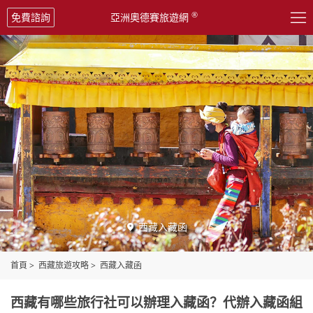

®
免費諮詢
亞洲奧德賽旅遊網
西藏入藏函

首頁
>
西藏旅遊攻略
>
西藏入藏函
西藏有哪些旅行社可以辦理入藏函？代辦入藏函組