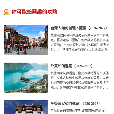
你可能感興趣的攻略
台灣人如何辦理入藏函（2026-2027）
根據西藏自治區旅遊局及西藏自治區台辦規
定，臺灣遊客（臺胞）到西藏旅遊必須辦理
入藏函； 申辦入藏批准函（入藏函）簡要流
程： A、準備所需要的證件: 臺胞證或臺胞卡
（提前35天將
外賓如何進藏（2026-2027）
根據國家法律規定，鑒於西藏特殊的民族傳
統、文化古跡和生態環境保護的需要，同時
也因西藏的交通狀況和旅遊服務設施及接待
能力，政府規定非中國公民身份持有者，即
外國旅遊客人，在
免簽國家如何進藏（2026-2027）
目前持普通護照的下列3個國家公民前來中