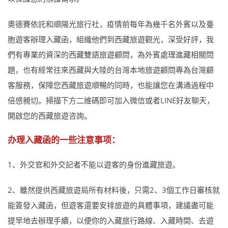
奧德賽依託和順陽光旅行社，疫情前每年為幾千名外賓以及臺
胞遊客辦理入藏函，組織他們到西藏旅遊觀光，深受好評，我
們有專業的資深的西藏雙語旅遊顧問，為外賓處理進藏相關問
題，也有經常往來西藏與大陸的台灣本地旅遊顧問專為台灣顧
客服務，保障您西藏旅遊順暢的同時，也能讓您在溝通過程中
倍感親切。掃描下方二維碼即可加入微信或者LINE好友聊天，
開啟您的西藏旅遊咨詢。
办理入藏函的一些注意事项：
1、外交官和外交記者不能以遊客的身份進藏旅遊。
2、雖然提供西藏旅遊局所有材料後，只需2、3個工作日審核就
能簽發入藏函，但遊客還要安排旅遊的具體事項，建議盡可能
提早地去辦理手續，以便你的入藏旅行路線、入藏時間、去遊