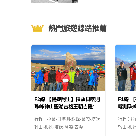
解放西藏。于是，党中央通知
的西藏地方政府派代表到
熱門旅遊線路推薦
F2線-【暢遊阿里】拉薩日喀則
F1線-
珠峰神山聖湖古格王朝吉隆13
喀則珠
日遊
日遊
行程：拉薩-日喀則-珠峰-薩嘎-塔欽
行程：拉
轉山-札達-塔欽-薩嘎-吉隆
轉山-札達
拉薩