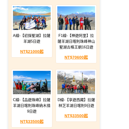
A線-【初探聖湖】拉薩
F1線-【神遊阿里】拉
羊湖5日遊
薩羊湖日喀則珠峰神山
聖湖古格王朝16日遊
NT$21000起
NT$70600起
C線-【品遊珠峰】拉薩
D線-【享遊西藏】拉薩
羊湖日喀則珠峰納木措
林芝羊湖日喀則9日遊
9日遊
NT$33500起
NT$33500起