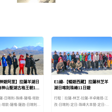
当时
回、藏等民族融為一體的共和國。
1912年1月1日，中華民國
【神遊阿里】拉薩羊湖日
E1線-【暢遊西藏】拉薩林芝羊
峰神山聖湖古格王朝16
湖日喀則珠峰11日遊
薩-日喀則-珠峰-薩嘎-塔欽
行程：拉薩-林芝-拉薩-羊卓雍措-江
-塔欽-薩嘎-薩迦-日喀則-
孜-日喀則-定日-珠峰大本營-定日-日
喀則-拉薩