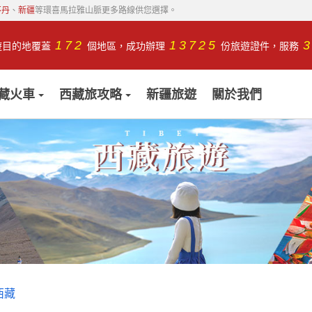
不丹
、
新疆
等環喜馬拉雅山脈更多路線供您選擇。
172
13725
遊目的地覆蓋
個地區，成功辦理
份旅遊證件，服務
藏火車
西藏旅攻略
新疆旅遊
關於我們
西藏