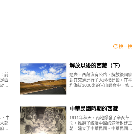
换一换
解放以後的西藏（下）
：前
過去，西藏沒有公路，解放後國家
是西
對其交通進行了大規模建設，在平
於松
均海拔3000米的崇山峻嶺中，修建
年。
了全長2400多公里的由四川抵達拉
二百
薩的川藏公路，以及全長2000多公
里的從青海到拉薩的
中華民國時期的西藏
年．中
1911年秋天，內地爆發了辛亥革
大部
命，推翻了統治中國的滿清封建王
府根
朝，建立了中華民國。中華民國成
和平
立後，馬上宣佈是漢、慢滿、蒙、