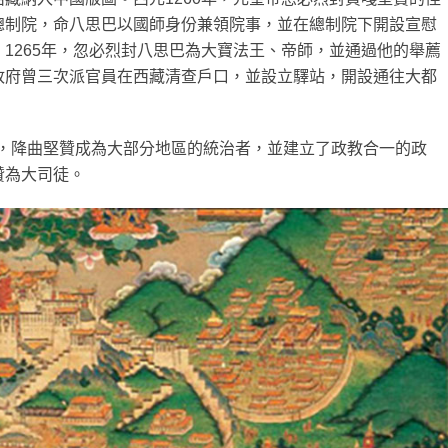
總制院，命八思巴以國師身份兼領院事，並在總制院下開設宣慰
1265年，忽必烈封八思巴為大寶法王、帝師，並通過他的舉薦
政府曾三次派官員在西藏清查戶口，並設立驛站，開設通往大都
4年，降曲堅贊成為大部分地區的統治者，並建立了政教合一的政
贊為大司徒。