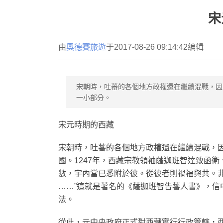
宋
由
奧德賽旅遊
于2017-08-26 09:14:42编辑
宋朝時，吐蕃的各個地方政權還在繼續混戰，因
一小部分。
宋元時期的西藏
宋朝時，吐蕃的各個地方政權還在繼續混戰，因
國。1247年，西藏宗教領袖薩迦班智達致函
數，宇內當已悉附於彼。從彼者則禍福與共。
……”這就是著名的《薩迦班智告蕃人書》，
法。
從此，元中央政府正式對西藏實行行政管轄，西