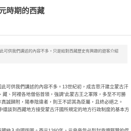
元時期的西藏
此可供我們講述的內容不多。只是給對西藏歷史有興趣的遊客介紹
此可供我們講述的內容不多。13世紀初，成吉思汗建立蒙古汗
衛、藏、阿裡各地僧俗首領，強調“此蒙古王之軍隊，多至不可勝
非真誠歸附，陽奉陰違者，則王不認其為臣屬，且終必絕之。
信中還談到西藏地方接受蒙古汗國所規定的地方行政制度的基本方
藏納入中國版圖。西元1260年，元皇帝忽必烈封貢嘎堅贊的侄