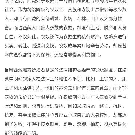
改革之前，西藏处于政教合一的僧侣和贵族专政的封建农奴制
社会。作为统治阶级的农奴主、贵族和寺院上层僧侣等极少数
人，却占有西藏的全部耕地、牧场、森林、山川及大部分牲
畜。而占西藏人口绝大多数的农奴，却没有土地、财产和人身
自由。不仅如此，农奴还作为农奴主的私有财产，被随意进行
买卖、转让、赠送和交换。农奴成年累月地辛苦劳动，却连基
本的温饱都得不到保障，还经常靠借高利贷糊口。
当时西藏地方统治者制定的法律维护者森严的等级制度，在法
典中明确规定人在法律上的地位不平等。比如：上等的人，如
王子和大活佛等人，他们的命价是和尸体等重的黄金；而下等
农奴的命价只是一根草绳。在农奴制社会，广大农奴受到严重
压迫和剥削，也曾进行过反抗，例如采取请愿、逃亡、抗租、
抗差，甚至采取武装斗争等形式争取自己的人身权利，却都遭
到了失败，不得不接受剜目、断手、跺脚、抽筋、投水等极为
野蛮残酷的刑罚。