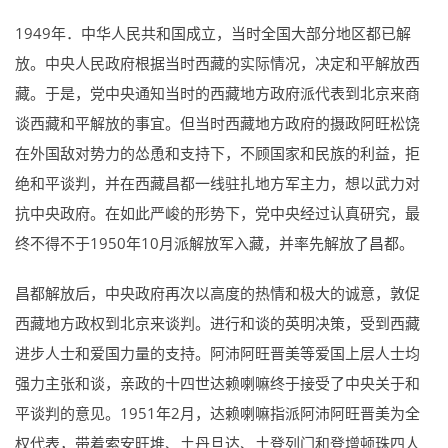
1949年．中华人民共和国成立，当时全国大部分地区都已解
放。中央人民政府根据当时西藏的实际情况，决定和平解放西
藏。于是，党中央通知当时的西藏地方政府派代表到北京来商
谈西藏和平解放的事宜。但当时西藏地方政府的摄政阿旺松饶
在外国敌对势力的怂恿和支持下，不顾国家和民族的利益，拒
绝和平谈判，并在西藏昌都一线驻扎地方军主力，想以武力对
抗中央政府。在如此严峻的形势下，党中央经过认真研究，最
终不得不于1950年10月派解放军入藏，并率先解放了昌都。
昌都解放后，中央政府再次以高度的热情和极大的诚意，敦促
西藏地方政权到北京来谈判。进行和谈的英明决策，受到西藏
进步人士和爱国力量的支持。阿沛阿旺晋美等爱国上层人士均
强力主张和谈，亲政的十四世达赖喇嘛终于接受了中央关于和
平谈判的意见。1951年2月，达赖喇嘛指派阿沛阿旺晋美为全
权代表，带着索安旺堆、土丹旦达、土登列门和登增顿珠四人