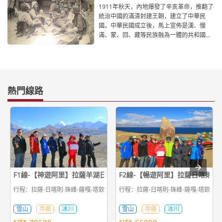
1911年秋天，內地爆發了辛亥革命，推翻了
統治中國的滿清封建王朝，建立了中華民
國。中華民國成立後，馬上宣佈是漢、慢
滿、蒙、回、藏等民族融為一體的共和國。
1912年1月1日，中華民國
熱門線路
F1線-【神遊阿里】拉薩羊湖日喀則珠峰神山聖湖古格王朝16日遊
F2線-【暢遊阿里】拉薩日喀則珠
行程：拉薩-日喀則-珠峰-薩嘎-塔欽轉山-札達-塔欽-薩嘎-薩迦-日喀則-拉薩
行程：拉薩-日喀則-珠峰-薩嘎-塔欽轉山
雪山
寺廟
冰川
雪山
寺廟
冰川