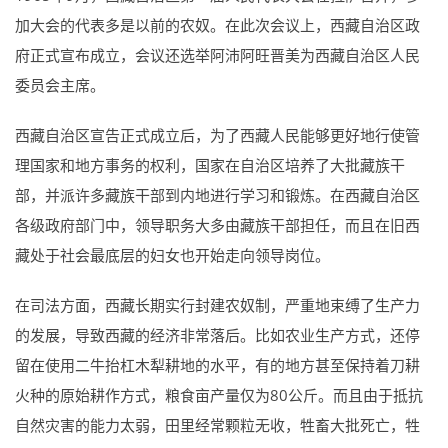
加大会的代表多是以前的农奴。在此次会议上，西藏自治区政
府正式宣布成立，会议还选举阿沛阿旺晋美为西藏自治区人民
委员会主席。
西藏自治区宣告正式成立后，为了西藏人民能够更好地行使管
理国家和地方事务的权利，国家在自治区培养了大批藏族干
部，并派许多藏族干部到内地进行学习和锻炼。在西藏自治区
各级政府部门中，领导职务大多由藏族干部担任，而且在旧西
藏处于社会最底层的妇女也开始走向领导岗位。
在司法方面，西藏长期实行封建农奴制，严重地束缚了生产力
的发展，导致西藏的经济非常落后。比如农业生产方式，还停
留在使用二牛抬杠木犁耕地的水平，有的地方甚至保持着刀耕
火种的原始耕作方式，粮食亩产量仅为80公斤。而且由于抵抗
自然灾害的能力太弱，田里经常颗粒无收，牲畜大批死亡，牲