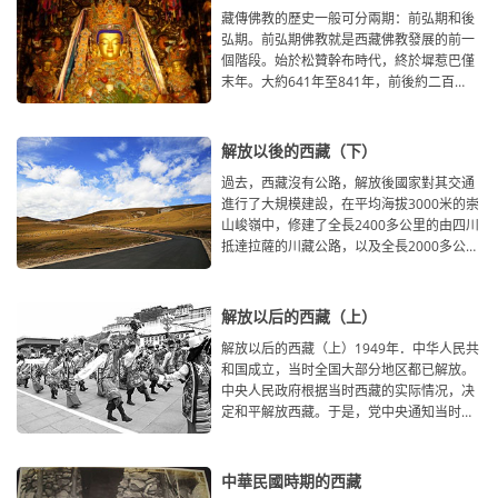
藏傳佛教的歷史一般可分兩期：前弘期和後
弘期。前弘期佛教就是西藏佛教發展的前一
個階段。始於松贊幹布時代，終於墀惹巴僅
末年。大約641年至841年，前後約二百
年。一、前弘期佛教
解放以後的西藏（下）
過去，西藏沒有公路，解放後國家對其交通
進行了大規模建設，在平均海拔3000米的崇
山峻嶺中，修建了全長2400多公里的由四川
抵達拉薩的川藏公路，以及全長2000多公里
的從青海到拉薩的
解放以后的西藏（上）
解放以后的西藏（上）1949年．中华人民共
和国成立，当时全国大部分地区都已解放。
中央人民政府根据当时西藏的实际情况，决
定和平解放西藏。于是，党中央通知当时的
西藏地方政府派代表到
中華民國時期的西藏