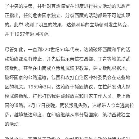
了中央的决策，并针对其想滞留在印度进行独立活动的思想严
正指出，任何危害国家独立、分裂西藏的活动都是不可能实现
的。此举 收到了明显的效果，达赖喇嘛的立场顿时发生转变，
并于1957年返回拉萨。
尽管如此，一直到220世纪50年代末，达赖破坏西藏和平的活
动始终都没有停止，并先后指示亲信在昌都、丁青等地策动武
装叛乱，甚至在山南成立叛乱武装卫教军，建立叛乱根据地，
破坏国家的公路运输，包围和攻打自治区冲杯委员会在这些地
区的机关。1959年3月，达赖终于撕毁协议，在拉萨发动大规
模武装叛乱，打死打伤我驻藏解放军和国家工作人员，走上叛
国的道路。3月17日夜晚，武装叛乱失败，达赖带人仓皇逃离拉
萨，越境抵达印度，在印度继续从事分裂国家、策动西藏独立
的活动。