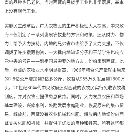
畜的品种也已老化。当时西藏的民族手工业也非常落后，基本
上没有现代工业。
实施民主改革后，广大农牧民的生产积极性大大提高，中央政
府不仅制定了一系列发展农牧业的方针和政策，还从财力、物
力上给予大力扶持。内地的兄弟省市也给予了大力支援，不仅
调拨了许多援藏物资，一大批内地知识分子和干部学生也响应
党中央的号召——到祖国最需要的地方去，纷纷来到西藏。此
后，西藏的农牧业水平明显提高，1966年粮食总产量就由原来
的1.8亿公斤增加到3亿多公斤，牧畜从955万头发展到1800万
头。20世纪80年代中央政府还对西藏的农牧民实行免收农牧税
制度，并对农牧业提供免息贷款。同时，大力发展农田和草场
基本建设，兴修水利，鼓励发展家庭副业，恢复原来的集市贸
易。解放前，西藏没有农业机械和化肥，解放后内地纷纷向西
藏支援化肥和机械，并提供了优质的良种和牲畜。所有这些都
极大地促进了先进生产工具和科学技术在西藏农业中的应用，