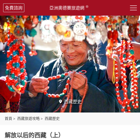

®
免費諮詢
亞洲奧德賽旅遊網
西藏歷史

首頁
>
西藏旅遊攻略
>
西藏歷史
解放以后的西藏（上）