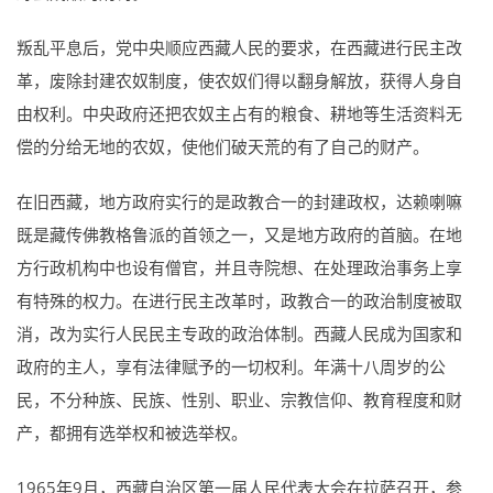
叛乱平息后，党中央顺应西藏人民的要求，在西藏进行民主改
革，废除封建农奴制度，使农奴们得以翻身解放，获得人身自
由权利。中央政府还把农奴主占有的粮食、耕地等生活资料无
偿的分给无地的农奴，使他们破天荒的有了自己的财产。
在旧西藏，地方政府实行的是政教合一的封建政权，达赖喇嘛
既是藏传佛教格鲁派的首领之一，又是地方政府的首脑。在地
方行政机构中也设有僧官，并且寺院想、在处理政治事务上享
有特殊的权力。在进行民主改革时，政教合一的政治制度被取
消，改为实行人民民主专政的政治体制。西藏人民成为国家和
政府的主人，享有法律赋予的一切权利。年满十八周岁的公
民，不分种族、民族、性别、职业、宗教信仰、教育程度和财
产，都拥有选举权和被选举权。
1965年9月，西藏自治区第一届人民代表大会在拉萨召开，参