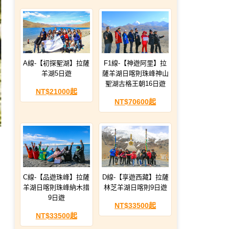
A線-【初探聖湖】拉薩
F1線-【神遊阿里】拉
羊湖5日遊
薩羊湖日喀則珠峰神山
聖湖古格王朝16日遊
NT$21000起
NT$70600起
C線-【品遊珠峰】拉薩
D線-【享遊西藏】拉薩
羊湖日喀則珠峰納木措
林芝羊湖日喀則9日遊
9日遊
NT$33500起
NT$33500起