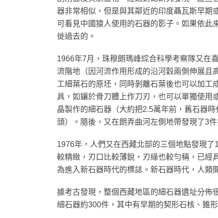
器非常相似，但是與其鄰近的印度聶瓦斯早期
可看見中國猿人使用的石器的影子。如果依此
徙過去的。
1966年7月，珠穆朗瑪峰綜合科學考察隊又在
流階地（因河流作用形成的沿河穀兩側伸展且
工細葉石的原坯，同時剝離石葉後也可以加工
具，如鑲於骨刀體上作刀刃，也可以單獨使用或
晶製作的細石器（大約把2.5萬年前，舊石器
頭）。隨後，又在朗弄曲河左側地帶發現了3件
1976年，人們又在西藏北部的三個地點發現
較精緻，刃口比較薄銳，刃緣也較勻稱，已經
為進入新石器時代的標誌。新石器時代，人類
據考古發現，整個西藏地區的細石器遺址分佈很
細石器約300件，其中有早期的契形石核、錐