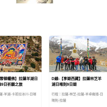
和平
立後，馬上宣佈是漢、慢滿、蒙、
当时
回、藏等民族融為一體的共和國。
1912年1月1日，中華民國
【雪頓曬佛】拉薩羊湖日
D線-【享遊西藏】拉薩林芝羊
峰9日祈願之旅
湖日喀則9日遊
薩-羊湖-卡若拉冰川-日喀
行程：拉薩-林芝-拉薩-羊卓雍措-日
喀則-拉薩