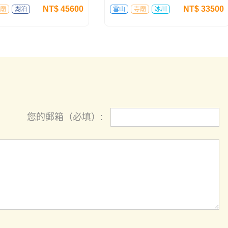
NT$
45600
NT$
33500
廟
湖泊
雪山
寺廟
冰川
您的郵箱（必填）: