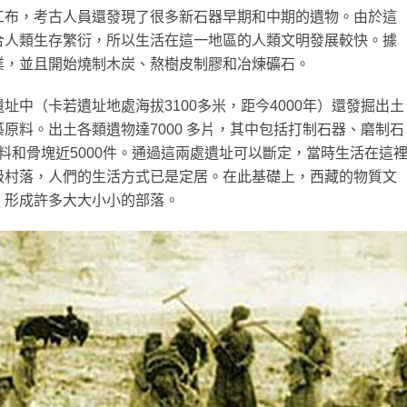
工布，考古人員還發現了很多新石器早期和中期的遺物。由於這
合人類生存繁衍，所以生活在這一地區的人類文明發展較快。據
業，並且開始燒制木炭、熬樹皮制膠和冶煉礦石。
中（卡若遺址地處海拔3100多米，距今4000年）還發掘出土
原料。出土各類遺物達7000 多片，其中包括打制石器、磨制石
，骨料和骨塊近5000件。通過這兩處遺址可以斷定，當時生活在這
級村落，人們的生活方式已是定居。在此基礎上，西藏的物質文
，形成許多大大小小的部落。