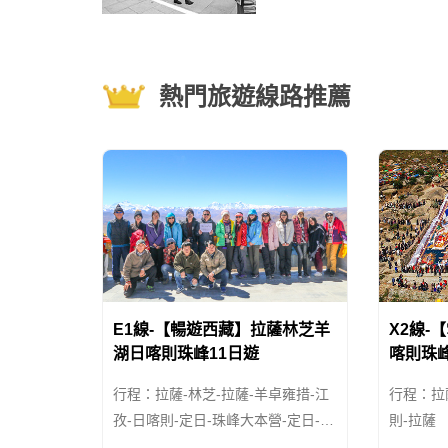
据当时西藏的实际情况，决定
解放西藏。于是，党中央通知
的西藏地方政府派代表到
熱門旅遊線路推薦
E1線-【暢遊西藏】拉薩林芝羊
X2線-
湖日喀則珠峰11日遊
喀則珠
行程：拉薩-林芝-拉薩-羊卓雍措-江
行程：拉
孜-日喀則-定日-珠峰大本營-定日-日
則-拉薩
喀則-拉薩