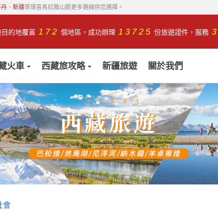
不丹
、
新疆
等環喜馬拉雅山脈更多路線供您選擇。
172
13725
遊目的地覆蓋
個地區，成功辦理
份旅遊證件，服務
藏火車
西藏旅攻略
新疆旅遊
關於我們
社會