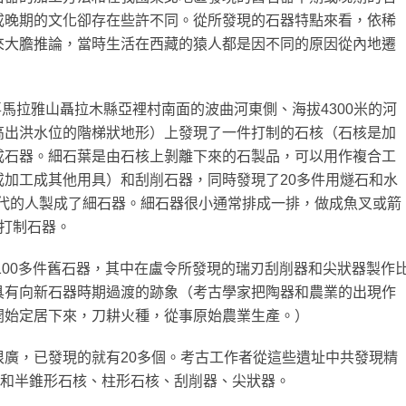
或晚期的文化卻存在些許不同。從所發現的石器特點來看，依稀
來大膽推論，當時生活在西藏的猿人都是因不同的原因從內地遷
喜馬拉雅山聶拉木縣亞裡村南面的波曲河東側、海拔4300米的河
高出洪水位的階梯狀地形）上發現了一件打制的石核（石核是加
成石器。細石葉是由石核上剝離下來的石製品，可以用作複合工
加工成其他用具）和刮削石器，同時發現了20多件用燧石和水
時代的人製成了細石器。細石器很小通常排成一排，做成魚叉或箭
打制石器。
了100多件舊石器，其中在盧令所發現的瑞刃刮削器和尖狀器製作
具有向新石器時期過渡的跡象（考古學家把陶器和農業的出現作
開始定居下來，刀耕火種，從事原始農業生產。）
廣，已發現的就有20多個。考古工作者從這些遺址中共發現精
形和半錐形石核、柱形石核、刮削器、尖狀器。