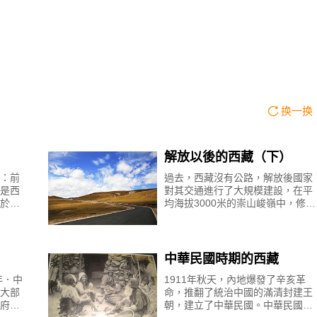
换一换
解放以後的西藏（下）
：前
過去，西藏沒有公路，解放後國家
是西
對其交通進行了大規模建設，在平
於松
均海拔3000米的崇山峻嶺中，修建
年。
了全長2400多公里的由四川抵達拉
二百
薩的川藏公路，以及全長2000多公
里的從青海到拉薩的
中華民國時期的西藏
年．中
1911年秋天，內地爆發了辛亥革
大部
命，推翻了統治中國的滿清封建王
府根
朝，建立了中華民國。中華民國成