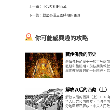
上一篇：
小邦時期的西藏
下一篇：
戰國秦漢三國時期的西藏
你可能感興趣的攻略
藏传佛教的历史
藏傳佛教的歷史一般可分兩期
弘期和後弘期。前弘期佛教就
藏佛教發展的前一個階段。始
贊幹布時代，終於墀惹巴僅末
大約641年至841年，前後約
年。一、前弘期佛教
解放以后的西藏（上）
解放以后的西藏（上）1949
华人民共和国成立，当时全国
分地区都已解放。中央人民政