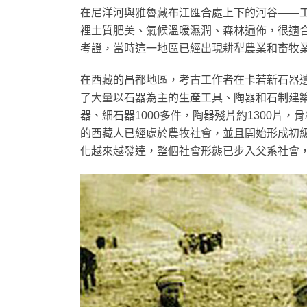
在尼洋河與雅魯藏布江匯合處上下的河谷——
裡土質肥美、氣候溫暖濕潤、森林遍佈，很適
考證，當時這一地區已經出現耕犁農業和畜牧
在西藏的昌都地區，考古工作者在卡若新石器遺址
了大量以石器為主的生產工具、陶器和石制建築
器、細石器1000多件，陶器殘片約1300片
的西藏人已經處於農牧社會，並且開始形成初
化越來越發達，整個社會形態已步入父系社會