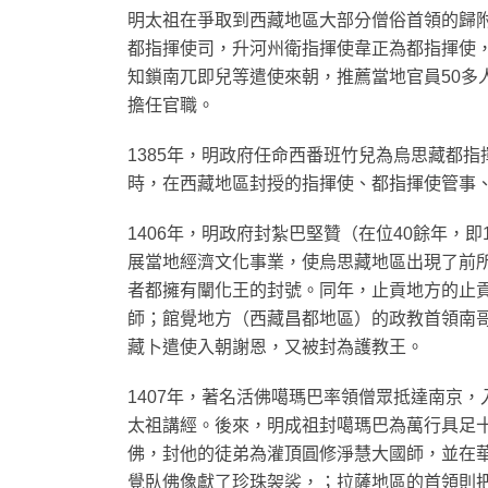
明太祖在爭取到西藏地區大部分僧俗首領的歸
都指揮使司，升河州衛指揮使韋正為都指揮使
知鎖南兀即兒等遣使來朝，推薦當地官員50多
擔任官職。
1385年，明政府任命西番班竹兒為烏思藏都
時，在西藏地區封授的指揮使、都指揮使管事
1406年，明政府封紮巴堅贊（在位40餘年，即
展當地經濟文化事業，使烏思藏地區出現了前
者都擁有闡化王的封號。同年，止貢地方的止
師；館覺地方（西藏昌都地區）的政教首領南
藏卜遣使入朝謝恩，又被封為護教王。
1407年，著名活佛噶瑪巴率領僧眾抵達南京
太祖講經。後來，明成祖封噶瑪巴為萬行具足
佛，封他的徒弟為灌頂圓修淨慧大國師，並在
覺臥佛像獻了珍珠袈裟，；拉薩地區的首領則