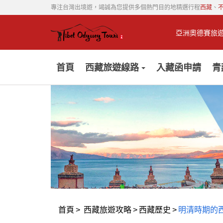
專注台灣出境遊，竭誠為您提供多個熱門目的地精選行程
西藏
、
亞洲奧德賽旅
首頁
西藏旅遊線路
入藏函申請
青
首頁
>
西藏旅遊攻略
>
西藏歷史
>
明清時期的