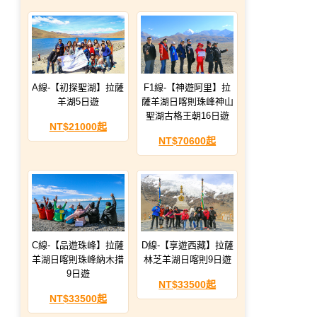
A線-【初探聖湖】拉薩
F1線-【神遊阿里】拉
羊湖5日遊
薩羊湖日喀則珠峰神山
聖湖古格王朝16日遊
NT$21000起
NT$70600起
C線-【品遊珠峰】拉薩
D線-【享遊西藏】拉薩
羊湖日喀則珠峰納木措
林芝羊湖日喀則9日遊
9日遊
NT$33500起
NT$33500起