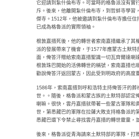
它迎請到紮什倫布寺。可當時的格魯派沒有實
斥。後來，他離開紮什倫布寺，到哲蚌寺學習
傑寺。1512年，他被邀請到紮什倫布寺擔任住
已成為格魯派的實際領袖。
根敦嘉措死後，他的轉世者索南嘉措繼承了其
派的發展帶來了機會，于1577年應蒙古土默
面，俺答汗贈給索南嘉措聖識一切瓦齊爾達喇
根敦珠巴開始的活佛轉世的稱號，索南嘉措也
勸說俺答汗返回蒙古，因此受到明政府的高度
1586年，索南嘉措到呼和浩特主持俺答汗的
世。。隨後，格魯派和蒙古族的土默特部認定
喇嘛。很快，雲丹嘉措就帶著一些蒙古軍隊和貴
世，第悉藏巴的軍隊在拉薩大敗支持格魯派的
悉藏巴還下令禁止尋找雲丹嘉措的轉世靈童，
後來，格魯派從青海請來土默特部的軍隊，打