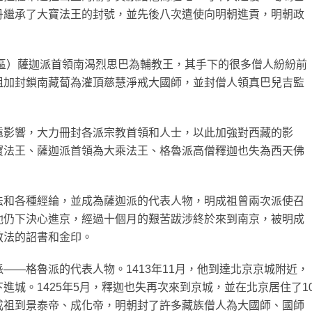
丹繼承了大寶法王的封號，並先後八次遣使向明朝進貢，明朝政
地區）薩迦派首領南渴烈思巴為輔教王，其手下的很多僧人紛紛前
祖加封鎖南藏蔔為灌頂慈慧淨戒大國師，並封僧人領真巴兒吉監
遠影響，大力冊封各派宗教首領和人士，以此加強對西藏的影
寶法王、薩迦派首領為大乘法王、格魯派高僧釋迦也失為西天佛
法和各種經綸，並成為薩迦派的代表人物，明成祖曾兩次派使召
他仍下決心進京，經過十個月的艱苦跋涉終於來到南京，被明成
教法的詔書和金印。
——格魯派的代表人物。1413年11月，他到達北京京城附近，
進城。1425年5月，釋迦也失再次來到京城，並在北京居住了1
成祖到景泰帝、成化帝，明朝封了許多藏族僧人為大國師、國師