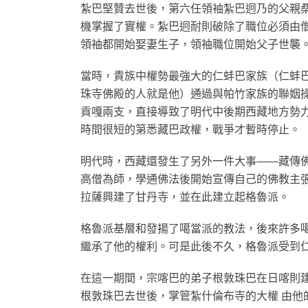
紮巴堅贊去世後，第六任領袖紮巴迥乃的父親
機掌握了實權。紮巴迥耐則破除了職位必須由
領袖都開始娶妻生子，領袖職位開始父子世襲
當時，貴族中權勢最強大的仁蚌巴家族（仁蚌
珠寺佛殿的人就是他）通過與帕竹家族的聯姻
貢嘎兩支，直接導致了明代中後期西藏地方勢
時間很短的第悉藏巴政權，戰爭才暫時停止。
明代時，西藏還發生了另外一件大事——藏傳
高僧為師，學通佛法後開始宣傳自己的佛教主張
拉薩興建了甘丹寺，並在此建立起格魯派。
格魯派基層和發揚了噶當派的教法，後來許多噶
繼承了他的權利。可是此後不久，格魯派受到
在這一期間，宗喀巴的弟子根敦珠巴在日喀則
根敦珠巴去世後，掌管紮什倫布寺的大權 由他