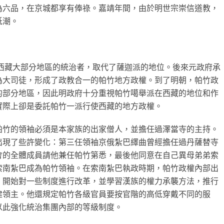
為六品，在京城都享有俸祿。嘉靖年間，由於明世宗崇信道教，
低潮。
為西藏大部分地區的統治者，取代了薩迦派的地位。後來元政府承
為大司徒，形成了政教合一的帕竹地方政權。到了明朝，帕竹政
的部分地區，因此明政府十分重視帕竹噶舉派在西藏的地位和作
實際上卻是委託帕竹一派行使西藏的地方政權。
帕竹的領袖必須是本家族的出家僧人，並擔任過澤當寺的主持。
出現了些許變化：第三任領袖京俄紮巴繹曲曾經擔任過丹薩替寺
會的全體成員請他兼任帕竹第悉，最後他同意在自己異母弟弟索
索南紮巴成為帕竹領袖。在索南紮巴執政時期，帕竹政權內部出
，開始對一些制度進行改革，並學習漢族的權力承襲方法，推行
建領主。他還規定帕竹各級官員要按官階的高低穿戴不同的服
以此強化統治集團內部的等級制度。