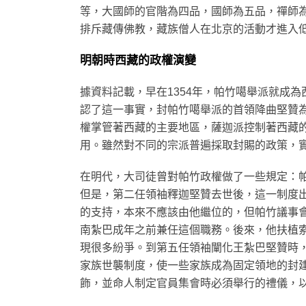
等，大國師的官階為四品，國師為五品，禪師
排斥藏傳佛教，藏族僧人在北京的活動才進入
明朝時西藏的政權演變
據資料記載，早在1354年，帕竹噶舉派就成
認了這一事實，封帕竹噶舉派的首領降曲堅贊
權掌管著西藏的主要地區，薩迦派控制著西藏
用。雖然對不同的宗派普遍採取封賜的政策，
在明代，大司徒曾對帕竹政權做了一些規定：
但是，第二任領袖釋迦堅贊去世後，這一制度
的支持，本來不應該由他繼位的，但帕竹議事
南紮巴成年之前兼任這個職務。後來，他扶植
現很多紛爭。到第五任領袖闡化王紮巴堅贊時
家族世襲制度，使一些家族成為固定領地的封
飾，並命人制定官員集會時必須舉行的禮儀，