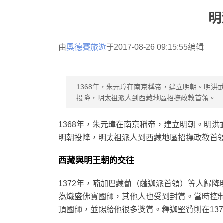
明
由
奧德賽旅遊
于2017-08-26 09:15:55编辑
1368年，朱元璋在南京稱帝，建立明朝。明洪
投降，明太祖派人到西藏地區招撫政教首領。
1368年，朱元璋在南京稱帝，建立明朝。明洪
明朝投降，明太祖派人到西藏地區招撫政教首
西藏與明王朝的交往
1372年，喃加巴藏蔔（薩迦派首領）等人歸
為熾盛佛寶國師，其他人也受到封賞。當時控
頂國師，並賜給他很多獎賞。釋迦堅贊則在13