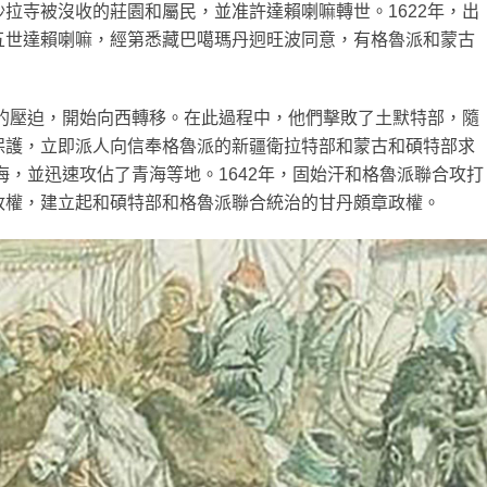
拉寺被沒收的莊園和屬民，並准許達賴喇嘛轉世。1622年，出
五世達賴喇嘛，經第悉藏巴噶瑪丹迥旺波同意，有格魯派和蒙古
權的壓迫，開始向西轉移。在此過程中，他們擊敗了土默特部，隨
保護，立即派人向信奉格魯派的新疆衛拉特部和蒙古和碩特部求
海，並迅速攻佔了青海等地。1642年，固始汗和格魯派聯合攻打
政權，建立起和碩特部和格魯派聯合統治的甘丹頗章政權。