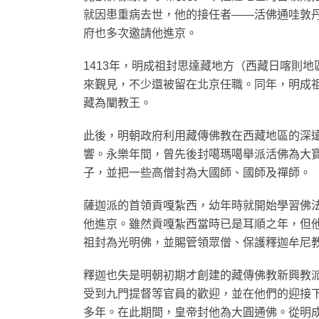
就因患重病去世，他的接任者——活佛通哇敦
府也多次邀請他進京。
1413年，明成祖封思達藏地方（西藏日喀則
來覲見，不少還被留在北京任職。同年，明成
藏為闡教王。
此後，明朝政府利用藏傳佛教在西藏地區的深
響。永樂年間，曾先後封噶瑪噶舉派活佛為大
子，並把一些高僧封為大國師、國師及禪師。
薩迦派的首領貢嘎紮西，幼年時就開始學習佛
他進京。雖然貢嘎紮西當時已是耳順之年，但
祖封為光明佛，並賜管領眾僧、保護釋迦牟尼
釋迦也失是明朝初期才創建的藏傳佛教新興教派
受到九門提督等官員的歡迎，並在他們的迎接下
多年。在此期間，皇帝封他為大圓通佛。從明