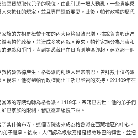
桑結堅贊想取代兒子的職位，由此引起一場大動亂，一些貴族乘
僧人來擔任的規定，並且專門還俗娶妻。此後，帕竹政權的歷代
。
巴家族的先祖是松贊干布的內大臣格爾熱巴增，據說負責興建昌
操縱著帕竹政權，並造成多次內戰。後來，帕竹家族分為乃東和
力的混戰和爭鬥。直到第悉藏巴在日喀則地區興起，建立起一個
佛教格魯派德產生。格魯派的創始人是宗喀巴，曾拜數十位各派
。後來，他得到帕竹政權闡化王紮巴堅贊的支持，於1409年在
當派的寺院均轉為格魯派。1419年，宗喀巴去世，他的弟子們
仁蚌巴家族的限制，發展逐漸緩慢下來。
建了紮什倫布寺，這個寺院後來成為格魯派在西藏地區的中心。
的弟子繼承。後來，人們認為根敦嘉措是根敦珠巴的轉世，並把