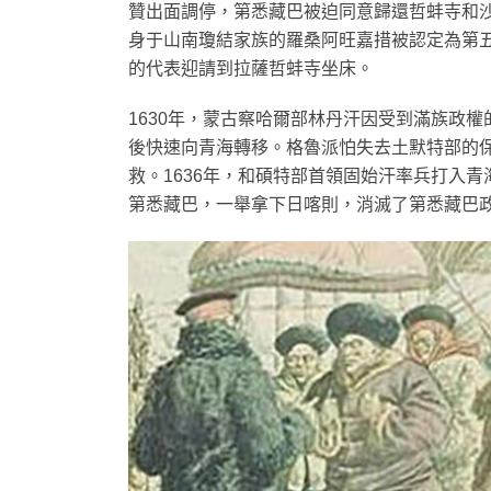
贊出面調停，第悉藏巴被迫同意歸還哲蚌寺和沙
身于山南瓊結家族的羅桑阿旺嘉措被認定為第
的代表迎請到拉薩哲蚌寺坐床。
1630年，蒙古察哈爾部林丹汗因受到滿族政
後快速向青海轉移。格魯派怕失去土默特部的
救。1636年，和碩特部首領固始汗率兵打入青
第悉藏巴，一舉拿下日喀則，消滅了第悉藏巴