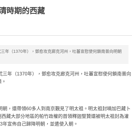
清時期的西藏
武三年（1370年），鄧愈攻克廊克河州，吐蕃宣慰使何鎖南普向明朝
武三年（1370年），鄧愈攻克廊克河州，吐蕃宣慰使何鎖南普向
領。
降明朝，還帶領60多人到南京覲見了明太祖。明太祖封喃加巴藏卜
制西藏大部分地區的帕竹政權的首領釋迦堅贊還被明太祖封為灌
73年宣佈自己歸降明朝，並遣使入朝。