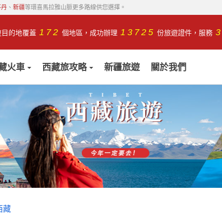
不丹
、
新疆
等環喜馬拉雅山脈更多路線供您選擇。
172
13725
遊目的地覆蓋
個地區，成功辦理
份旅遊證件，服務
藏火車
西藏旅攻略
新疆旅遊
關於我們
西藏