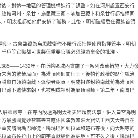
附後，對這一地區的管理機構進行了調整。如在河州設置西安行
，總轄河州、朵甘、烏思藏三衛、喃加巴藏卜和朵甘行都指揮同
人，明太祖都給他們安排了職務。此後，明朝陸續委任藏族首領
指揮使，古魯監藏為烏思藏衛俺不羅行都指揮使司指揮管事。明朝
、千戶等官職都可世襲但重要官職必須經過皇帝的批准。
1385——1432年，在所轄區域內實施了一系列改革措施，大力
所未有的繁榮局面）為灌頂國師闡化王，後帕竹政權的歷任統治
貢噶舉首領鎖南藏卜派使者朝貢，明成祖遂封鎖南藏蔔為灌頂國
哥巴藏卜遣使來朝，也被明成祖封為灌頂國師。第二年，南哥巴
，入駐靈穀寺，在寺內設壇為明太祖夫婦超度法事，併入皇宮為明
十方最勝圓覺妙智慈善普應佑國演教如來大寶法王西天大善自在
華蓋宴請噶瑪巴師徒。噶瑪巴回到拉薩和楚布寺後，向大昭寺的
把拉薩布達拉山上的廟宇貢獻給他為駐地。可不久之後，噶瑪巴