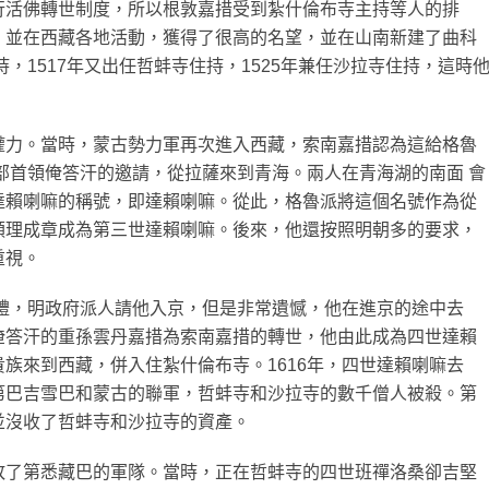
行活佛轉世制度，所以根敦嘉措受到紮什倫布寺主持等人的排
，並在西藏各地活動，獲得了很高的名望，並在山南新建了曲科
持，1517年又出任哲蚌寺住持，1525年兼任沙拉寺住持，這時
權力。當時，蒙古勢力軍再次進入西藏，索南嘉措認為這給格魯
特部首領俺答汗的邀請，從拉薩來到青海。兩人在青海湖的南面 會
達賴喇嘛的稱號，即達賴喇嘛。從此，格魯派將這個名號作為從
順理成章成為第三世達賴喇嘛。後來，他還按照明朝多的要求，
重視。
葬禮，明政府派人請他入京，但是非常遺憾，他在進京的途中去
俺答汗的重孫雲丹嘉措為索南嘉措的轉世，他由此成為四世達賴
族來到西藏，併入住紮什倫布寺。1616年，四世達賴喇嘛去
第巴吉雪巴和蒙古的聯軍，哲蚌寺和沙拉寺的數千僧人被殺。第
並沒收了哲蚌寺和沙拉寺的資產。
敗了第悉藏巴的軍隊。當時，正在哲蚌寺的四世班禪洛桑卻吉堅