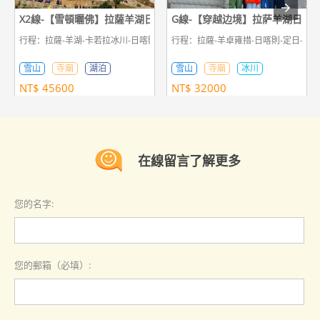
X2線-【雪頓曬佛】拉薩羊湖日喀則珠峰9日祈願之旅
G線-【穿越边境】拉萨羊湖日喀
行程：拉薩-羊湖-卡若拉冰川-日喀則-拉薩
行程：拉薩-羊卓雍措-日喀則-定日-珠峰
雪山
寺廟
湖泊
雪山
寺廟
冰川
NT$
45600
NT$
32000
在線留言了解更多
您的名字:
您的郵箱（必填）: