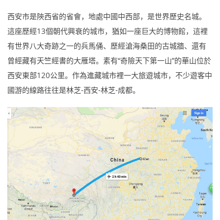
西安市是陝西省的省會，地處中國中西部，是世界歷史名城。
這座歷經13個朝代興衰的城市，猶如一座巨大的博物館，這裡
有世界八大奇跡之一的兵馬俑、歷經滄海桑田的古城牆、還有
曾經藏有天竺經書的大雁塔。素有“奇險天下第一山”的華山位於
西安東部120公里。作為進藏城市裡一大旅遊城市，不少遊客中
國游的線路往往是林芝-西安-林芝-成都。