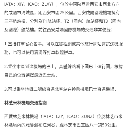
IATA：XIY，ICAO：ZLXY），位於中國陝西省西安市西北方向
的咸陽市渭城區，距西安市區25公里。西安咸陽國際機場擁有
三座航站樓，分別為T1航站樓、T2（國內）航站樓和T3（國內
及國際）航站樓。前往西安咸陽國際機場的交通非常便捷：
1.直接打車省心省事。可以在攜程網或其他旅行網站嘗試送機服
務，也可以使用滴滴等打車軟體拼車。
2.乘坐市區到達機場的巴士，具體線路看下圖巴士運行圖，根據
自己的位置選擇最近巴士站，
3.可以乘坐地鐵二號線直達北客站在換乘機場巴士直達機場，
林芝米林機場交通指南
西藏林芝米林機場（IATA：LZY，ICAO：ZUNZ）位於林芝市米
林縣境內的雅魯藏布江河谷，距林芝市巴宜區八一鎮50公里，