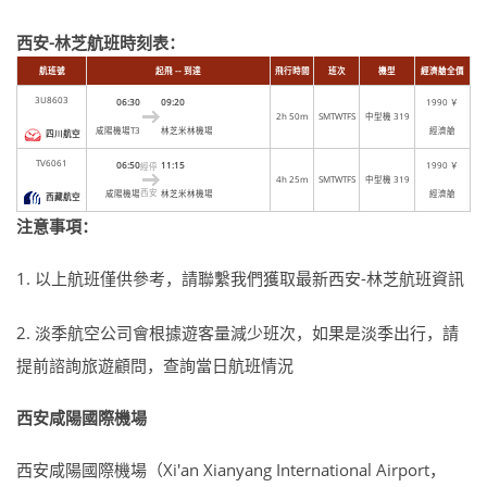
西安-林芝航班時刻表：
航班號
起飛 -- 到達
飛行時間
班次
機型
經濟艙全價
3U8603
06:30
09:20
1990 ￥
2h 50m
SMTWTFS
中型機 319
咸陽機場T3
林芝米林機場
經濟艙
四川航空
TV6061
06:50
11:15
1990 ￥
經停
4h 25m
SMTWTFS
中型機 319
西安
咸陽機場
林芝米林機場
經濟艙
西藏航空
注意事項：
1. 以上航班僅供參考，請聯繫我們獲取最新西安-林芝航班資訊
2. 淡季航空公司會根據遊客量減少班次，如果是淡季出行，請
提前諮詢旅遊顧問，查詢當日航班情況
西安咸陽國際機場
西安咸陽國際機場（Xi'an Xianyang International Airport，