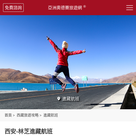

®
免費諮詢
亞洲奧德賽旅遊網
進藏航班

首頁
>
西藏旅遊攻略
>
進藏航班
西安-林芝進藏航班