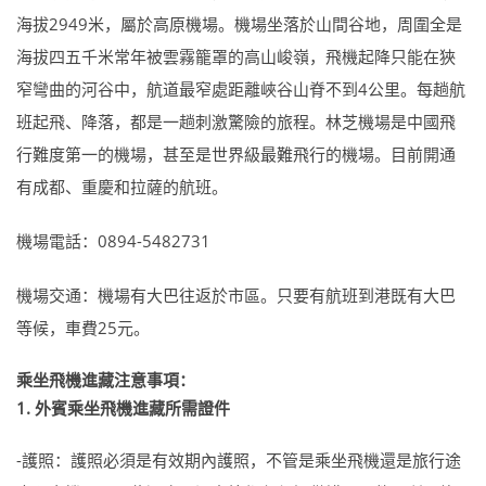
海拔2949米，屬於高原機場。機場坐落於山間谷地，周圍全是
海拔四五千米常年被雲霧籠罩的高山峻嶺，飛機起降只能在狹
窄彎曲的河谷中，航道最窄處距離峽谷山脊不到4公里。每趟航
班起飛、降落，都是一趟刺激驚險的旅程。林芝機場是中國飛
行難度第一的機場，甚至是世界級最難飛行的機場。目前開通
有成都、重慶和拉薩的航班。
機場電話：0894-5482731
機場交通：機場有大巴往返於市區。只要有航班到港既有大巴
等候，車費25元。
乘坐飛機進藏注意事項：
1. 外賓乘坐飛機進藏所需證件
-護照：護照必須是有效期內護照，不管是乘坐飛機還是旅行途