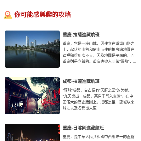
你可能感興趣的攻略
重慶-拉薩進藏航班
重慶，它是一座山城，因建立在重重山巒之
上，起伏的山勢和依山而建的樓房讓地圖在
這裡顯得用處不大，因為地圖是平面的，而
重慶則是立體的。重慶也被人叫做“霧都”，
需要撥開
成都-拉薩進藏航班
“蓉城”成都，自古便有“天府之國”的美譽。
“九天開出一成都，萬戶千門入畫圖”，在中
國偌大的歷史版圖上，成都是惟一建城以來
城址以及名稱從未更
重慶-日喀則進藏航班
重慶，是中華人民共和國中西部唯一的直轄