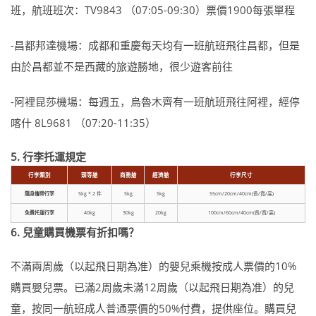
班，航班班次：TV9843 （07:05-09:30）票價1900每張單程
-昌都邦達機場：成都和重慶每天均有一班航班飛往昌都，但是
由於昌都並不是西藏的旅遊勝地，很少遊客前往
-阿裡昆莎機場：每週五，烏魯木齊有一班航班飛往阿裡，經停
喀什 8L9681 （07:20-11:35）
5. 行李托運規定
行李類別
頭等艙
商務艙
經濟艙
行李尺寸
隨身攜帶行李
5kg * 2 件
5kg
5kg
55cm/20cm/40cm(長/寬/高)
免費托運行李
40kg
30kg
20kg
100cm/60cm/40cm(長/寬/高)
6. 兒童購買機票有折扣嗎？
不滿兩周歲（以起飛日期為准）的嬰兒乘機按成人票價的10%
購買嬰兒票。已滿2周歲未滿12周歲（以起飛日期為准）的兒
童，按同一航班成人普通票價的50%付費，提供座位。購買兒