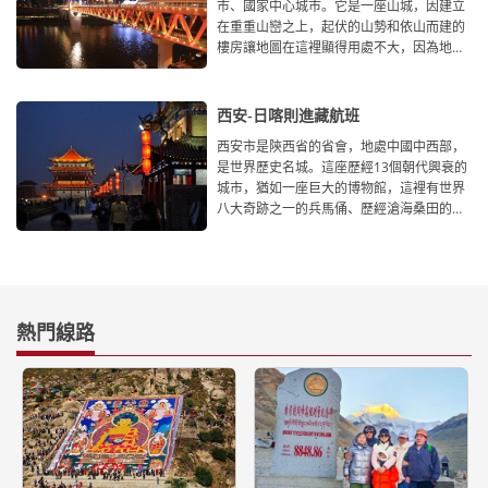
市、國家中心城市。它是一座山城，因建立
在重重山巒之上，起伏的山勢和依山而建的
樓房讓地圖在這裡顯得用處不大，因為地圖
是平面的，而重慶則
西安-日喀則進藏航班
西安市是陝西省的省會，地處中國中西部，
是世界歷史名城。這座歷經13個朝代興衰的
城市，猶如一座巨大的博物館，這裡有世界
八大奇跡之一的兵馬俑、歷經滄海桑田的古
城牆、還有曾經藏
熱門線路