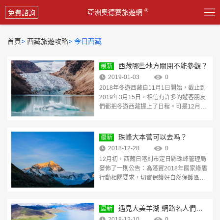

®
亞洲奧德賽旅遊網
免費諮詢
首頁
>
西藏旅遊攻略
>
今日西藏
西藏哪些地方關閉不能參觀？
最新
2019-01-03
0
2018年冬遊西藏自11月1日開始，截止到
2019年3月15日，相信有許多的遊客朋友
們都把冬遊西藏提上了日程。可是12月初
突然而至的珠峰禁令著實打了我們一個措
手不及，為啥好好的，珠峰大
[查看详情]
珠峰大本营可以去吗？
最新
2018-12-28
0
12月初，西藏日喀則市定日縣珠峰管理局
發佈了一則公告：為落實2018年國家綠盾
行動相關要求，切實保護好自然保護區生
態環境，依據《中華人民共和國自然保護
區條例》，從即日起禁止任何
[查看详情]
遇見大美羊湖 網路名人們直
最新
呼不虛此行
2018-12-10
0