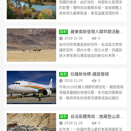
西藏的氣候，由於地形、地貌和大氣環流
的影響，獨特而且複雜多樣。氣候總體上
具有西北嚴寒乾燥，東南溫暖濕潤的特
點。氣候類型也因此自東南向西北依次
有：熱帶、亞熱帶、高原溫帶、
[查看详情]
藏東南新發現人類早期活動遺
最新
跡
2018-11-30
0
由中科院青藏高原研究所、自治區文物保
護研究所、蘭州大學、西北大學、西藏民
族大學等單位專家組成的聯合科考隊，自
2018年10月29日起，歷時一個月，圓滿
完成第二次青藏高原藏東南
[查看详情]
拉薩新地標-藏遊壇城
最新
2018-11-29
0
作為2018拉薩火鍋節的總冠名，藏遊壇城
憑藉其優越的地理位置、多功能的服務設
施、極具特色的地標式建築成為拉薩的又
一重要商圈。藏遊壇城位於拉薩市羅堆西
路，地處西郊核心地帶
[查看详情]
自治區體育局：進藏登山須經
最新
審批 違規將罰五千至三萬元
2018-11-28
0
近年來，一些國內登山愛好者無視國家法