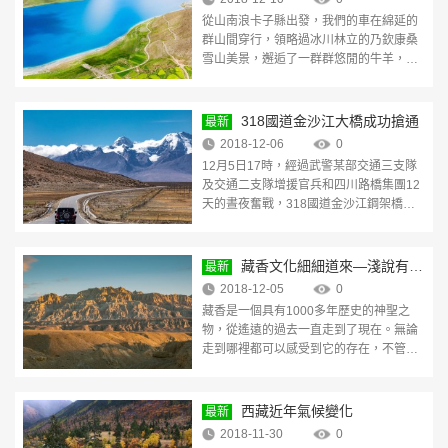
從山南浪卡子縣出發，我們的車在綿延的
群山間穿行，領略過冰川林立的乃欽康桑
雪山美景，邂逅了一群群悠閒的牛羊，終
於，來到嚮往已久的羊卓雍錯。 羊卓雍
錯，一般習慣簡稱為羊湖，與納木
[查看详
情]
318國道金沙江大橋成功搶通
最新
2018-12-06
0
12月5日17時，經過武警某部交通三支隊
及交通二支隊增援官兵和四川路橋集團12
天的晝夜奮戰，318國道金沙江鋼架橋搶
建成功，並具備通車能力，比預計時間提
前18天。 回顧 經過七天奮戰
[查看详情]
藏香文化細細道來—淺說有關
最新
藏香那些事
2018-12-05
0
藏香是一個具有1000多年歷史的神聖之
物，從遙遠的過去一直走到了現在。無論
走到哪裡都可以感受到它的存在，不管是
寺院廟堂之上還是平常百姓家，甚至那川
流不息的轉經路上，都彌散著
[查看详情]
西藏近年氣候變化
最新
2018-11-30
0