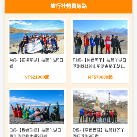
旅行社熱賣線路
A線-【初探聖湖】拉薩羊湖5日
F1線-【神遊阿里】拉薩羊湖日
遊
喀則珠峰神山聖湖古格王朝16
日遊
NT$21000起
NT$70600起
C線-【品遊珠峰】拉薩羊湖日
D線-【享遊西藏】拉薩林芝羊
喀則珠峰納木措9日遊
湖日喀則9日遊