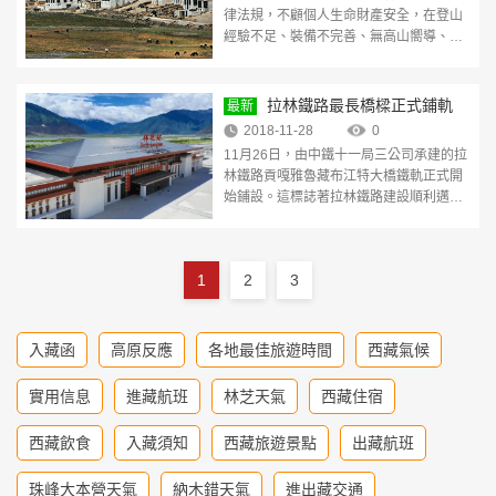
律法規，不顧個人生命財產安全，在登山
經驗不足、裝備不完善、無高山嚮導、未
經行業主管部門批准的情況下，來藏違規
私自登山，導致
[查看详情]
拉林鐵路最長橋樑正式鋪軌
最新
2018-11-28
0
11月26日，由中鐵十一局三公司承建的拉
林鐵路貢嘎雅魯藏布江特大橋鐵軌正式開
始鋪設。這標誌著拉林鐵路建設順利邁出
了跨越雅江的第一步。 首跨雅魯藏布江的
貢嘎雅魯藏布江特
[查看详情]
1
2
3
入藏函
高原反應
各地最佳旅遊時間
西藏氣候
實用信息
進藏航班
林芝天氣
西藏住宿
西藏飲食
入藏須知
西藏旅遊景點
出藏航班
珠峰大本營天氣
納木錯天氣
進出藏交通