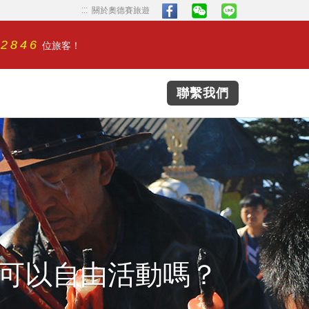
...
...
關於奧德賽旅遊
32846
位旅客！
聯繫我們
可以自由活動嗎？