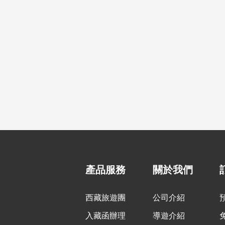

低海拔林芝


林芝抵達全景純玩8日遊
拉薩
都）
行程：天
￥元起
行程
產品服務
關於我們
西藏旅遊團
公司介紹
入藏函辦理
導遊介紹