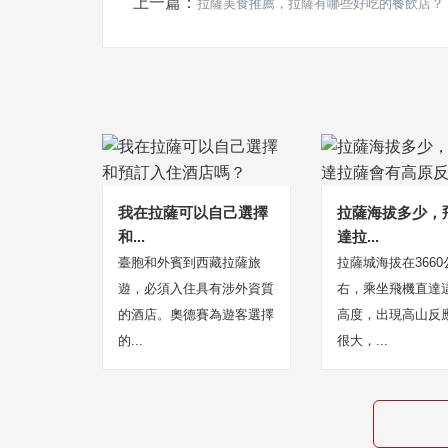
上一篇：
拉薩美食推薦，拉薩有哪些好吃的餐飲店？
我在拉薩可以自己選擇
拉薩海拔多少，
和...
達拉...
臺胞和外賓到西藏拉薩旅
拉薩城海拔在366
遊，必須入住具有涉外資質
右，乘坐飛機直達
的酒店。奧德賽為遊客選擇
高度，出現高山反
的...
很大，...