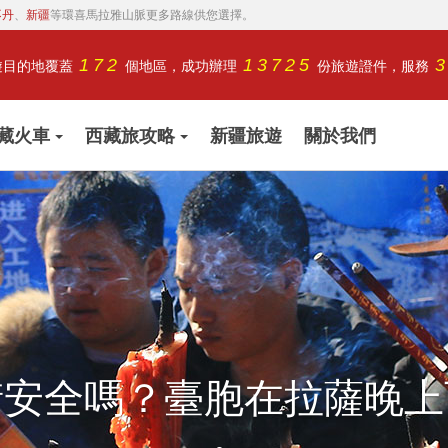
不丹
、
新疆
等環喜馬拉雅山脈更多路線供您選擇。
172
13725
遊目的地覆蓋
個地區，成功辦理
份旅遊證件，服務
藏火車
西藏旅攻略
新疆旅遊
關於我們
街安全嗎？臺胞在拉薩晚上