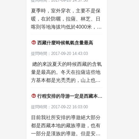
提問時間：2017-09-20 14:37:38
鍋而研發出來的，味道很棒，很
秋高氣爽，艷陽高照，這個時候
受當地人的喜愛。
夏季時，室外穿衣，主要不是保
的南迦巴瓦是最美的。
暖，在於防曬，拉薩、林芝、日
喀則等地海拔均低於4000米，白
天夾克即可，不建議短袖衫、短

西藏什麼時候氧氣含量最高
褲之類的露點衣物，高原太陽
毒，不知不覺就可會被曬傷。如
提問時間：2017-09-20 14:43:03

果去珠峰納木錯等地，需帶上衝
總的來說夏天的時候西藏的含氧
鋒衣或羽絨服保暖。
量是最高的。冬天在拉薩這些地
方基本都是光禿禿的，山上也是
林芝
度純
光禿禿的，很少能見到綠色植

行程安排的导游一定是西藏本地藏族导游吗
被。到了夏天各種綠色植物開始
郁郁蔥蔥，自然而然含氧量就高
提問時間：2017-09-22 16:03:00
了。薩市氣象局資料顯示，拉薩
目前我社所安排的導遊絕大部分
夏季含氧量66%，冬季含氧量
都是西藏本地的藏族導遊，也有
63%
一部分是漢族的導遊。但是安排