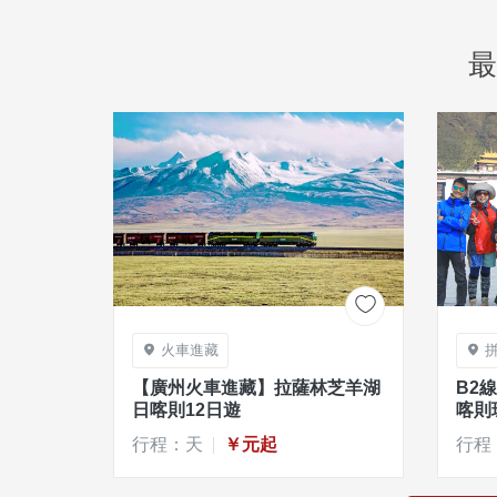
最

火車進藏


【廣州火車進藏】拉薩林芝羊湖
B2
日喀則12日遊
喀則
行程：天
￥元起
行程