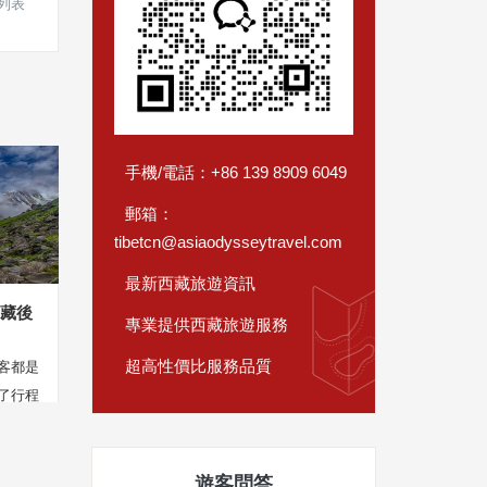
列表
手機/電話：+86 139 8909 6049
郵箱：
tibetcn@asiaodysseytravel.com
最新西藏旅遊資訊
進藏後
專業提供西藏旅遊服務
超高性價比服務品質
客都是
了行程
的...
遊客問答