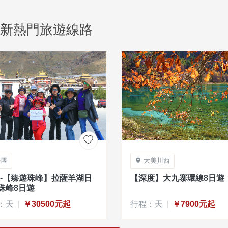
新熱門旅遊線路

拼團
大美川西

線-【臻遊珠峰】拉薩羊湖日
【深度】大九寨環線8日遊
珠峰8日遊
：天
￥30500元起
行程：天
￥7900元起