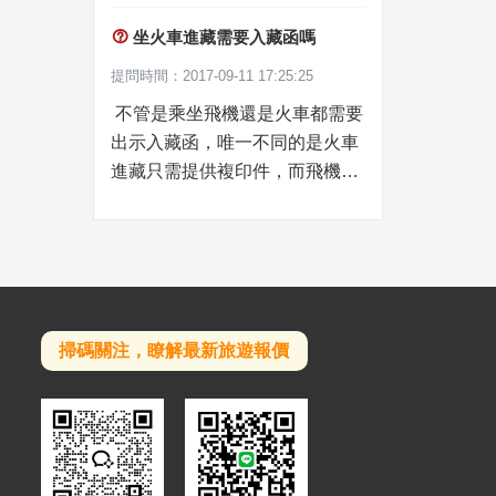
的漢族導遊也是長期在西藏生

坐火車進藏需要入藏函嗎
活，對西藏的文化，風俗各方面
都非常了解的，有的甚至比藏族
提問時間：2017-09-11 17:25:25
的導遊還要優秀。如果有特殊要

不管是乘坐飛機還是火車都需要
求一定要安排藏族導遊，請在訂
出示入藏函，唯一不同的是火車
團時跟您的銷售說明。以便我們
進藏只需提供複印件，而飛機進
提前安排好。
羊卓
藏一定要提供入藏函原件。在火
日遊
車上，列車員會不定時檢查大家
的入藏函，所以一定要把入藏函
保管好，以免丟失造成不便。
掃碼關注，瞭解最新旅遊報價