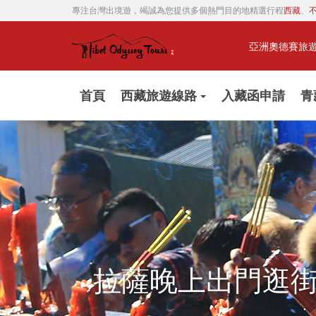
專注台灣出境遊，竭誠為您提供多個熱門目的地精選行程
西藏
、
亞洲奧德賽旅
首頁
西藏旅遊線路
入藏函申請
青
拉薩晚上出門逛