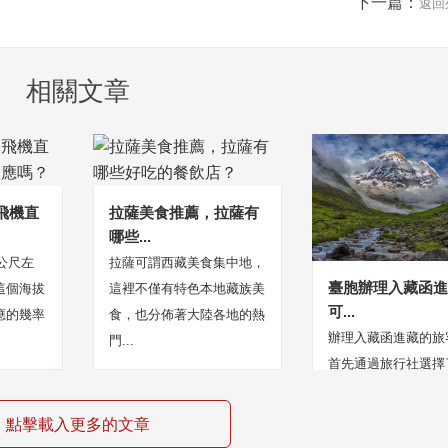
下一篇：
返回
相關文章
飛機直
拉薩美食推薦，拉薩有
哪些...
0公尺左
拉薩可謂西藏美食集中地，
臺胞辦理入藏函
這個海拔
這裡不僅有特色本地藏族美
可...
應的幾率
食，也分佈著大陸各地的熱
辦理入藏函進藏的旅
門...
首先通過旅行社選擇
並進行報備的。在拉薩
點擊載入更多的文章