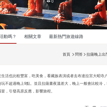

0
活動嗎？
相關文章
最新熱門旅遊線路
首頁
問答
拉薩晚上出


夜生活也比較豐富，吃美食，看藏族表演或者去布達拉宮大昭寺
遊玩不超過晚上9點。並且拉薩晝夜溫差大，晚上一般會比較冷，
感冒，引發高原反應，影響旅程。