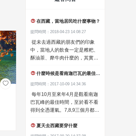

在西藏，當地居民吃什麼事物？
提問時間：2018-04-23 14:08:27
從未去過西藏的朋友們的印象
中，當地人的飲食一定是糌粑、
酥油茶、犛牛肉什麼的，其實
呢，實際上並非如此。拉薩現在

什麼時候是看南迦巴瓦的最佳時間
也發展的不錯了，在內地能夠遲
到的美食在拉薩基本上都可以買

提問時間：2017-10-09 14:34:36
得到，就是價格上要比內地略
每年10月至來年4月是觀看南迦
高，畢竟拉薩的工廠很少，很多
巴瓦峰的最佳時間，至於看不看
食物都是從內地運過去的。不夠
得到全憑運氣。7,8,9三個月都是
呢，現在拉薩新建了很多的蔬菜
林芝的雨季。南迦巴瓦峰又在林
大棚，各種各樣的蔬菜都是有

夏天去西藏要穿什麼
芝境內。雨季雲層較低，遮住了
的。藏式火鍋就是結合了漢式火
南迦巴瓦的風采。10.11月剛好