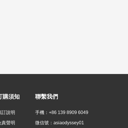

台湾线路专区
火車進藏

-日喀則-納木措8日遊（含成
【上海火車進藏】上海拉薩
雍措日喀則珠峰大本營12
：天
￥元起
行程：天
￥元起
訂購須知
聯繫我們
預訂說明
手機：+86 139 8909 6049
免責聲明
微信號：asiaodyssey01