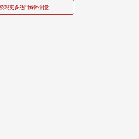
發現更多熱門線路創意

自組團
低海拔林芝

珠峰阿里神山聖湖轉山13日
【桃花节】林芝抵達，波密
游
318觀景大道珠峰大本營深
玩十日遊
：天
￥元起
行程：天
￥元起