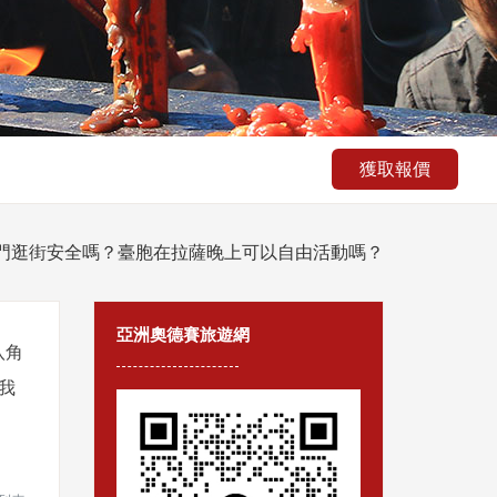
獲取報價
門逛街安全嗎？臺胞在拉薩晚上可以自由活動嗎？
亞洲奧德賽旅遊網
八角
我