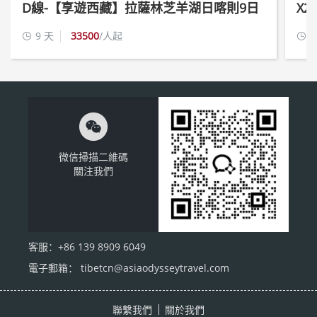
D線-【享遊西藏】拉薩林芝羊湖日喀則9日
X
遊
祈
9 天
33500
/人起
9



微信掃描二維碼
關注我們
客服：+86 139 8909 6049
電子郵箱： tibetcn@asiaodysseytravel.com
聯繫我們
關於我們