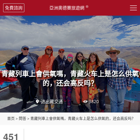

®
免費諮詢
亞洲奧德賽旅遊網
青藏列車上會供氧嗎，青藏火车上是怎么供氧
的，还会高反吗？
进出藏交通
3820


首页
>
問答
>
青藏列車上會供氧嗎，青藏火车上是怎么供氧的，还会高反吗？
451