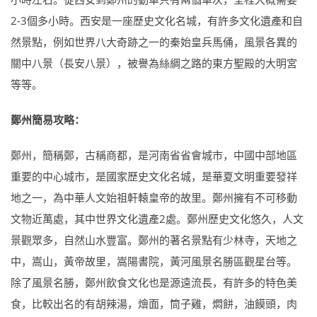
2-3個多小時。西安是一座歷史文化名城，有許多文化遺產和自
然景點，例如世界八大奇跡之一的秦始皇兵馬俑，風景各異的
關中八景（長安八景），被譽為絲綢之路的東方聖殿的大明宮
等等。
鄭州簡易攻略：
鄭州，簡稱鄭，古稱商都，是河南省省會城市，中國中部地區
重要的中心城市，是國家歷史文化名城，是華夏文明重要發祥
地之一，為中華人文始祖軒轅皇帝的故里。鄭州擁有不可移動
文物近萬處，其中世界文化遺產2處。鄭州歷史文化悠久，人文
景觀眾多，自然山水豐富。鄭州的著名景點有少林寺，天地之
中，嵩山，黃帝故里，嵩陽書院，黃河風景名勝區觀星台等。
除了風景名勝，鄭州飲食文化也是源遠流長，有許多的特色美
食，比較出名的有胡辣湯，燴面，筒子雞，燜餅，油饃頭，肉