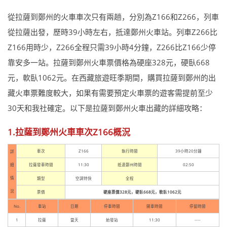
從拉薩到鄭州的火車車次只有兩趟，分別為Z166和Z266，列車
從拉薩出發，歷時39小時左右，抵達鄭州火車站。列車Z266比
Z166用時少，Z266全程只需39小時4分鐘，Z266比Z166少停
靠安多一站。拉薩到鄭州火車票價格為硬座328元，硬臥668
元，軟臥1062元。在西藏旅遊旺季期間，購買拉薩到鄭州的出
藏火車票難度較大，如果有需要預定火車票的遊客需提前至少
30天和我社確定。以下是拉薩到鄭州火車出藏的詳細攻略：
1.拉薩到鄭州火車車次Z166概況
車次
Z166
執行時間
39小時20分鐘
詳
細
拉薩發車時間
11:30
抵達鄭州時間
02:50
情
類型
空調特快
全程
況
票價
硬座票價328元，硬臥668元，軟臥1062元
No.
車站
日期
停車時間
開車時間
停留時間
1
拉薩
當天
始發站
11:30
----