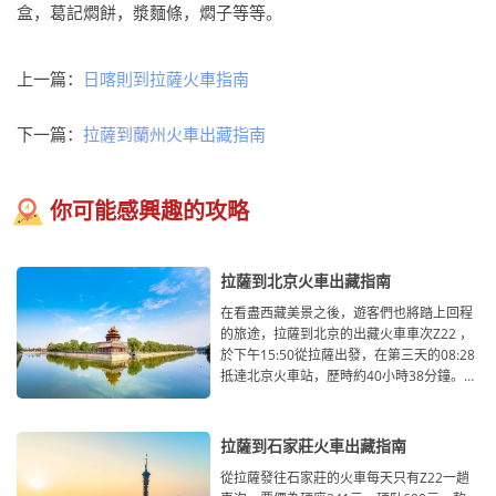
盒，葛記燜餅，漿麵條，燜子等等。
上一篇：
日喀則到拉薩火車指南
下一篇：
拉薩到蘭州火車出藏指南
你可能感興趣的攻略
拉薩到北京火車出藏指南
在看盡西藏美景之後，遊客們也將踏上回程
的旅途，拉薩到北京的出藏火車車次Z22 ，
於下午15:50從拉薩出發，在第三天的08:28
抵達北京火車站，歷時約40小時38分鐘。從
拉薩開往北京的火車
拉薩到石家莊火車出藏指南
從拉薩發往石家莊的火車每天只有Z22一趟