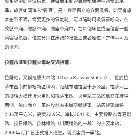
調系統中的空氣供氧，使每節車廂含氧量都保持在適當的水
準，旅客如同進入“氧吧”。另一套是獨立的介面吸氧，如果有旅
客感到不適，需要更多的氧氣時，可以隨時用吸氧管呼吸，在
軟臥車廂、硬臥車廂、硬座車廂中，在每個床位或座位配一個
乘客吸氧器，位置分別在床頭的牆壁上或者座位下方伸手可及
的地方。
拉薩市區到拉薩火車站交通指南：
拉薩站，又稱拉薩火車站（Lhasa Railway Station），位於拉
薩市西南的柳梧新區境內，距離布達拉宮十多公里，拉薩河上
的柳梧大橋連接火車站和拉薩市區。火車站主站房矗立在廣場
南側，依山而立。車站設計為兩層斜體建築，站房建築面積
2.36萬平方米，高度22.9米。海拔3641米。主要線路為青藏鐵
路、拉日鐵路、拉林鐵路（川藏鐵路的一段）的主要車站。
2006年7月1日正式投入運營，現系客貨一等站。