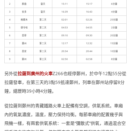
2
那曲
當天
15:11
15:17
6分鐘
3
安多
當天
16:39
16:43
4分鐘
4
格爾木
第二天
02:01
02:26
25分鐘
5
德令哈
第二天
04:53
04:55
2分鐘
6
西寧
第二天
09:10
09:30
20分鐘
7
蘭州
第二天
12:17
12:32
15分鐘
8
西安
第二天
20:34
20:44
10分鐘
9
鄭州
第三天
02:50
02:58
8分鐘
另外從
拉薩到廣州的火車
Z266也經停鄭州，於中午12點55分從
拉薩發車，在第三天的3點59抵達鄭州，列車在鄭州站停留8分
鐘，總歷時39小時4分鐘。
從拉薩到鄭州的青藏鐵路火車上配備有空調，供氧系統。車廂
內的氧氣濃度，溫度，壓力保持均衡。每節車廂的配置幾乎與
飛機一樣，有兩套供氧系統：一套是“彌散式”供氧，通過混合空