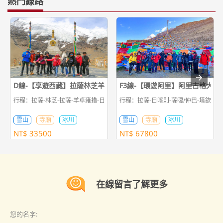
熱門線路
D線-【享遊西藏】拉薩林芝羊湖日喀則9日遊
F3線-【環遊阿里】阿里古格大北
行程：拉薩-林芝-拉薩-羊卓雍措-日喀則-拉薩
行程：拉薩-日喀則-薩嘎/仲巴-塔欽-劄
雪山
寺廟
冰川
雪山
寺廟
冰川
NT$
33500
NT$
67800
在線留言了解更多
您的名字: