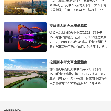
車次，票價為硬座341元，硬臥690元，軟
臥1094元。列車Z22於每天下午三點五十從
拉薩出發，在第三天的早上五點四十五分到
達石家莊北站，全程總用時37小時55分。
拉薩到太原火車出藏指南
從拉薩到太原的火車車次為Z22，於下午
15:50從拉薩出發，在第三天03:54抵達太原
火車站，歷時36小時04分鐘。從拉薩開往太
原的火車沿途停靠站有6個，包括那曲，格
爾木，德令哈，西寧，蘭州和中
拉薩到中衛火車出藏指南
從拉薩到中衛的火車車次為Z22，於下午
15:50從拉薩出發，第二天21:27抵達中衛火
車站，歷時29小時37分鐘。拉薩到中衛的火
車票價格從268.5的硬座到901.5的軟臥不
等。從拉薩開往中衛