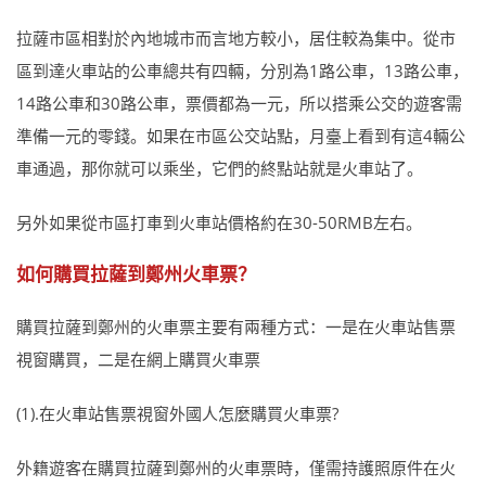
拉薩市區相對於內地城市而言地方較小，居住較為集中。從市
區到達火車站的公車總共有四輛，分別為1路公車，13路公車，
14路公車和30路公車，票價都為一元，所以搭乘公交的遊客需
準備一元的零錢。如果在市區公交站點，月臺上看到有這4輛公
車通過，那你就可以乘坐，它們的終點站就是火車站了。
另外如果從市區打車到火車站價格約在30-50RMB左右。
如何購買拉薩到鄭州火車票？
購買拉薩到鄭州的火車票主要有兩種方式：一是在火車站售票
視窗購買，二是在網上購買火車票
(1).在火車站售票視窗外國人怎麼購買火車票?
外籍遊客在購買拉薩到鄭州的火車票時，僅需持護照原件在火