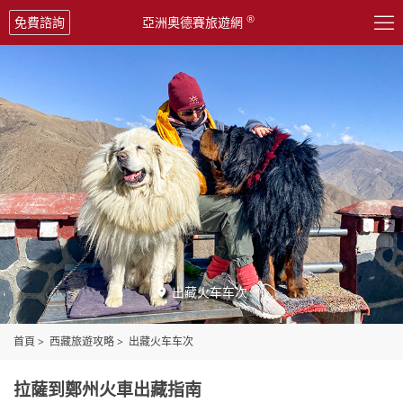

®
免費諮詢
亞洲奧德賽旅遊網
出藏火车车次

首頁
>
西藏旅遊攻略
>
出藏火车车次
拉薩到鄭州火車出藏指南