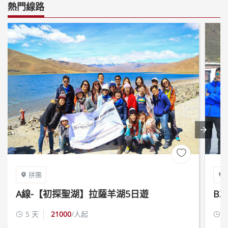
熱門線路

拼團


A線-【初探聖湖】拉薩羊湖5日遊
B
遊
5 天
21000
/人起
8

