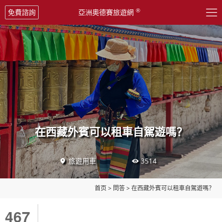

®
免費諮詢
亞洲奧德賽旅遊網
在西藏外賓可以租車自駕遊嗎？
旅遊用車
3514


首页
>
問答
>
在西藏外賓可以租車自駕遊嗎？
467