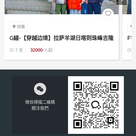

拼團


G線-【穿越边境】拉萨羊湖日喀则珠峰吉隆
F
7日游
山
7 天
32000
/人起
1



微信掃描二維碼
關注我們