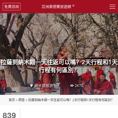

®
免費諮詢
亞洲奧德賽旅遊網
拉薩到納木錯一天往返可以嗎？2天行程和1天
行程有何區別？
纳木错旅游
2670


首页
>
問答
>
拉薩到納木錯一天往返可以嗎？2天行程和1天行程有何區別？
839