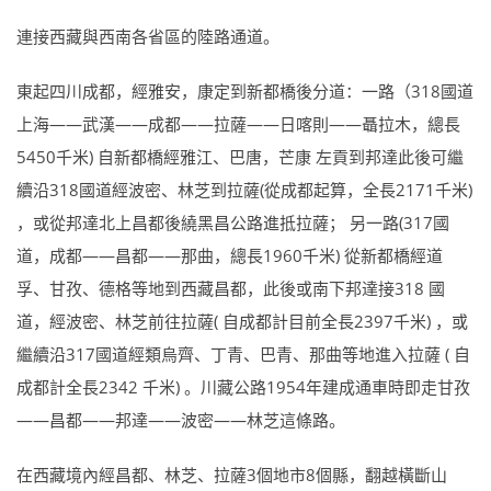
連接西藏與西南各省區的陸路通道。
東起四川成都，經雅安，康定到新都橋後分道：一路（318國道
上海——武漢——成都——拉薩——日喀則——聶拉木，總長
5450千米) 自新都橋經雅江、巴唐，芒康 左貢到邦達此後可繼
續沿318國道經波密、林芝到拉薩(從成都起算，全長2171千米)
，或從邦達北上昌都後繞黑昌公路進抵拉薩； 另一路(317國
道，成都——昌都——那曲，總長1960千米) 從新都橋經道
孚、甘孜、德格等地到西藏昌都，此後或南下邦達接318 國
道，經波密、林芝前往拉薩( 自成都計目前全長2397千米) ，或
繼續沿317國道經類烏齊、丁青、巴青、那曲等地進入拉薩 ( 自
成都計全長2342 千米) 。川藏公路1954年建成通車時即走甘孜
——昌都——邦達——波密——林芝這條路。
在西藏境內經昌都、林芝、拉薩3個地市8個縣，翻越橫斷山