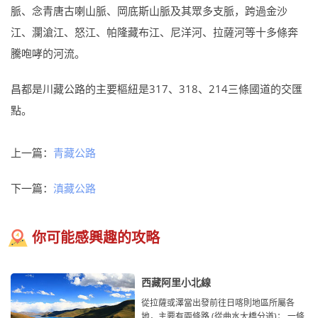
脈、念青唐古喇山脈、岡底斯山脈及其眾多支脈，跨過金沙
江、瀾滄江、怒江、帕隆藏布江、尼洋河、拉薩河等十多條奔
騰咆哮的河流。
昌都是川藏公路的主要樞紐是317、318、214三條國道的交匯
點。
上一篇：
青藏公路
下一篇：
滇藏公路
你可能感興趣的攻略
西藏阿里小北線
從拉薩或澤當出發前往日喀則地區所屬各
地，主要有兩條路 (從曲水大橋分道)； 一條