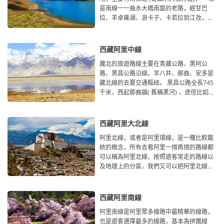
是南線一一曲水大橋南面的老路，經甘巴
拉、羊卓雍湖、浪卡子、卡若拉到江孜，然
後，或向南經康馬到
西藏阿里中線
藏北的旅遊路線主要在青藏公路、黑阿公
路、黑昌公路沿線。羊八井、那曲、安多是
藏北線的去要交通樞紐。 黑昌公路全長745
千米，西起那曲鎮( 舊稱黑河) ，途徑比如、
索縣、巴青
西藏阿里大北線
阿里北線，或者是阿里環線，是一種比較籠
統的概念，所有去看阿里一措再措的路線都
可以稱為阿里北線，按照遊客常走的路線以
及地理上的分區，我們又可以把阿里北線分
為大北線和小北線。
西藏阿里南線
阿里南線是阿里眾多線路中最精華的線路，
也是遊客選擇最多的線路，基本為拼團線