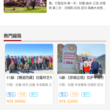
路。行程走向 第一天：拉薩-曲水-江孜-日喀
則 第二天：日喀則-拉孜-定日-珠峰大本營
第三天
熱門線路
E1線-【暢遊西藏】拉薩林芝羊湖日喀則珠峰11日遊
G線-【穿越边境】拉萨羊湖日喀
行程：拉薩-林芝-拉薩-羊卓雍措-江孜-日喀則-定日-珠峰大本營-定日-日喀則-拉
行程：拉薩-羊卓雍措-日喀則-定日-珠峰
雪山
寺廟
冰川
雪山
寺廟
冰川
NT$
38000
NT$
32000