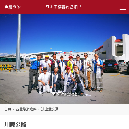

®
免費諮詢
亞洲奧德賽旅遊網
进出藏交通

首頁
>
西藏旅遊攻略
>
进出藏交通
川藏公路