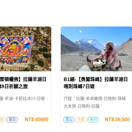
【雪頓曬佛】拉薩羊湖日
B1線-【勇闖珠峰】拉薩羊湖日
峰9日祈願之旅
喀則珠峰7日遊
薩-羊湖-卡若拉冰川-日喀
行程：拉薩-羊卓雍措-日喀則-珠峰
大本營-日喀則-拉薩
NT$
45600
NT$
26,500
廟
湖泊
雪山
寺廟
冰川