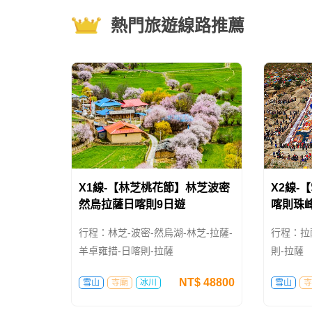
熱門旅遊線路推薦
X1線-【林芝桃花節】林芝波密
X2線-
然烏拉薩日喀則9日遊
喀則珠
行程：林芝-波密-然烏湖-林芝-拉薩-
行程：拉
羊卓雍措-日喀則-拉薩
則-拉薩
NT$
48800
雪山
寺廟
冰川
雪山
寺