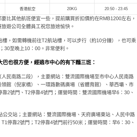
香港航空
20KG
20:50 - 23:45
要比其他航班便宜一些，提前購買折扣價約在RMB1200左右，
賽旅遊公司全體員工祝您旅途愉快。
站樓，如需轉機前往T2航站樓，可以步行（約10分鐘），也可乘
30至晚上10：00。非常便利。
大巴也很方便，經過市中心的有下麵三班：
中心（人民南路二段），主要網站：雙流國際機場至市中心人民南路
美領館（倪家橋）、一環路數碼廣場（省體育館）、華西壩、市
靠2號門、T2停靠4號門；運營時間：雙流國際機場早6：30、
車北站公交站；主要網站：雙流國際機場、天府廣場東站、人民中路
1停靠2號門；T2停靠4號門前行50米；運營時間：早6：30、