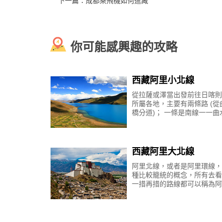
下一篇：
成都乘飛機如何進藏
你可能感興趣的攻略
西藏阿里小北線
從拉薩或澤當出發前往日喀則
所屬各地，主要有兩條路 (從
橋分道)； 一條是南線一一曲
南面的老路，經甘巴拉、羊卓
湖、浪卡子、卡若拉到江孜，
後，或向南經康馬到
西藏阿里大北線
阿里北線，或者是阿里環線，
種比較籠統的概念，所有去看
一措再措的路線都可以稱為阿
線，按照遊客常走的路線以及
上的分區，我們又可以把阿里
分為大北線和小北線。