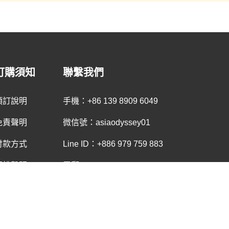
訂購須知
聯繫我們
預訂說明
手機：+86 139 8909 6049
免責聲明
微信號：asiaodyssey01
付款方式
Line ID：+886 979 759 883
版權聲明
電郵：tibetcn@asiaodysseytravel.com
et.tw All Rights Reserved.
亚洲奥德赛旅游有限公司
版权所有
备