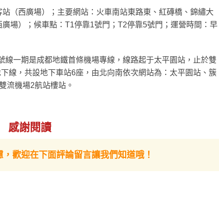
車東客站（西廣場）；主要網站：火車南站東路東、紅磚橋、錦繡大
廣場）；候車點：T1停靠1號門；T2停靠5號門；運營時間：早
10號線一期是成都地鐵首條機場專線，線路起于太平園站，止於雙
為地下線，共設地下車站6座，由北向南依次網站為：太平園站、簇
雙流機場2航站樓站。
感謝閱讀
慮，歡迎在下面評論留言讓我們知道哦！