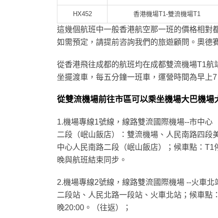
HX452
香港機場T1-雙流機場T1
這幾個航班中一般香港航空那一班的價格相對都
如需預定，請提前咨詢我們的旅遊顧問。奧德
從香港飛往成都的航班均在成都雙流機場T1航
坐擺渡車，每五分鐘一班車，運營時間為早上7；
從雙流機場前往市區可以乘坐機場大巴機場
1.機場專線1號線，線路雙流國際機場--市
二段（岷山飯店）：雙流機場、人民南路四段
中心人民南路二段（岷山飯店）；候車點：T1停
晚與航班結束同步。
2.機場專線2號線，線路雙流國際機場 --火
二段站、人民北路一段站、火車北站；候車點：T
晚20:00。（往返）；