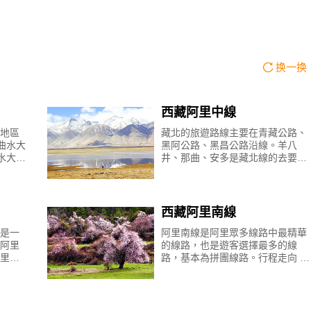
换一换
西藏阿里中線
地區
藏北的旅遊路線主要在青藏公路、
曲水大
黑阿公路、黑昌公路沿線。羊八
水大橋
井、那曲、安多是藏北線的去要交
雍
通樞紐。 黑昌公路全長745千米，
然
西起那曲鎮( 舊稱黑河) ，途徑比
如、索縣、巴青
西藏阿里南線
是一
阿里南線是阿里眾多線路中最精華
阿里
的線路，也是遊客選擇最多的線
里北
路，基本為拼團線路。行程走向 第
地理
一天：拉薩-曲水-江孜-日喀則 第二
北線
天：日喀則-拉孜-定日-珠峰大本營
第三天