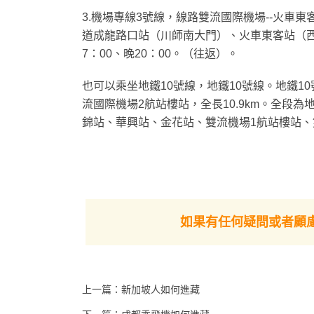
3.機場專線3號線，線路雙流國際機場--火
道成龍路口站（川師南大門）、火車東客站（西
7：00、晚20：00。（往返）。
也可以乘坐地鐵10號線，地鐵10號線。地鐵
流國際機場2航站樓站，全長10.9km。全段
錦站、華興站、金花站、雙流機場1航站樓站、
如果有任何疑問或者顧
上一篇：
新加坡人如何進藏