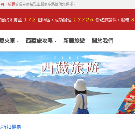
不丹
、
新疆
等環喜馬拉雅山脈更多路線供您選擇。
172
13725
遊目的地覆蓋
個地區，成功辦理
份旅遊證件，服務
藏火車
西藏旅攻略
新疆旅遊
關於我們
都折扣機票