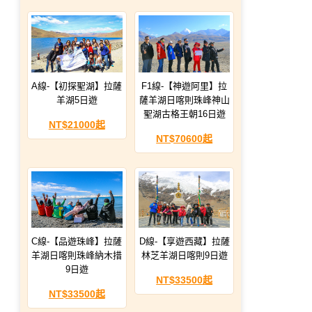
A線-【初探聖湖】拉薩
F1線-【神遊阿里】拉
羊湖5日遊
薩羊湖日喀則珠峰神山
聖湖古格王朝16日遊
NT$21000起
NT$70600起
C線-【品遊珠峰】拉薩
D線-【享遊西藏】拉薩
羊湖日喀則珠峰納木措
林芝羊湖日喀則9日遊
9日遊
NT$33500起
NT$33500起