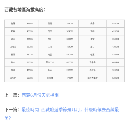
西藏各地區海拔高度：
拉薩
3658M
貢嘎
3750M
安多
4800M
那曲
4507M
昌都
3240M
當雄
4200M
波密
2750M
林芝
3000M
澤當
3500M
日喀則
3836M
江孜
4040M
定日
4300M
察隅
2327M
帕裏
4301M
帕裏
4301M
曲水
3503M
墨竹工卡
4000M
浪卡子
4454M
拉孜
4010M
亞東
2801M
聶拉木
3200M
絨布寺
5030M
納木措
4718M
珠峰大本營
5200M
上一篇：
西藏6月份天氣指南
下一篇：
最佳時間|西藏旅遊季節是几月，什麼時候去西藏最
美？