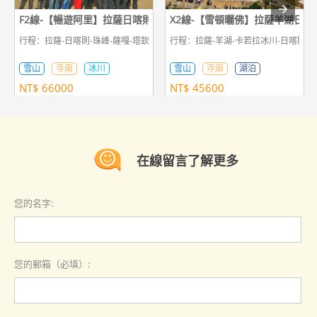
F2線-【暢遊阿里】拉薩日喀則珠峰神山聖湖古格王朝吉隆13日遊
X2線-【雪頓曬佛】拉薩羊湖日喀
行程：拉薩-日喀則-珠峰-薩嘎-塔欽轉山-札達-塔欽-薩嘎-吉隆
行程：拉薩-羊湖-卡若拉冰川-日喀則-
雪山
寺廟
冰川
雪山
寺廟
湖泊
NT$
66000
NT$
45600
在線留言了解更多
您的名字:
您的郵箱（必填）: