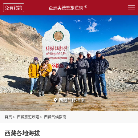

®
免費諮詢
亞洲奧德賽旅遊網
西藏气候指南

首頁
>
西藏旅遊攻略
>
西藏气候指南
西藏各地海拔