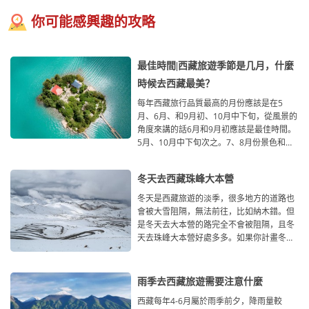
你可能感興趣的攻略
最佳時間|西藏旅遊季節是几月，什麼
時候去西藏最美？
每年西藏旅行品質最高的月份應該是在5
月、6月、和9月初、10月中下旬，從風景的
角度來講的話6月和9月初應該是最佳時間。
5月、10月中下旬次之。7、8月份景色和安
全因為雨季的原
冬天去西藏珠峰大本營
冬天是西藏旅遊的淡季，很多地方的道路也
會被大雪阻隔，無法前往，比如納木錯。但
是冬天去大本營的路完全不會被阻隔，且冬
天去珠峰大本營好處多多。如果你計畫冬天
前往珠峰大本
雨季去西藏旅遊需要注意什麼
西藏每年4-6月屬於雨季前夕，降雨量較