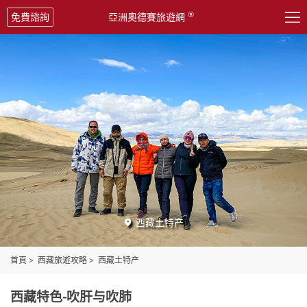

®
免費諮詢
亞洲奧德賽旅遊網
西藏土特产

首頁
>
西藏旅遊攻略
>
西藏土特产
西藏特色-吹肝与吹肺