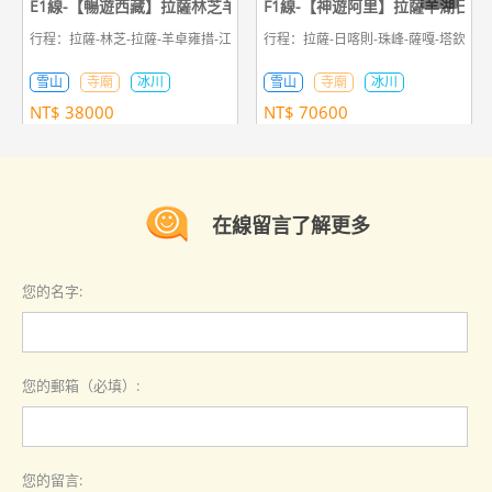
E1線-【暢遊西藏】拉薩林芝羊湖日喀則珠峰11日遊
F1線-【神遊阿里】拉薩羊湖日喀
行程：拉薩-林芝-拉薩-羊卓雍措-江孜-日喀則-定日-珠峰大本營-定日-日喀則-拉
行程：拉薩-日喀則-珠峰-薩嘎-塔欽轉山
雪山
寺廟
冰川
雪山
寺廟
冰川
NT$
38000
NT$
70600
在線留言了解更多
您的名字:
您的郵箱（必填）:
您的留言: