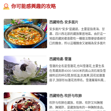
你可能感興趣的攻略
西藏特色-安多面片
安多面片“安多”是藏語，主要是指青海、甘
肅、四川西北部的藏族聚居地區。由於這一
地區的藏民都喜歡吃一種做法簡便卻香綿可
口的麵食，所以這種麵食又被稱為安多面片
西藏特產-雪蓮
雪蓮的全名是雪蓮花,也叫雪蓮花,主要生長
在青藏高原4000-5800米的高山流石坡及雪
線附近的碎石間,耐低溫,抗風寒,因花如蓮蓬
座子,頂部形似蓮花而得名。雪蓮屬菊科鳳毛
菊，是一
西藏特色-吹肝与吹肺
吹肝与吹肺在藏族，吹肺、吹肝又叫腌猪
肺、腌猪肝，是藏族独有的一种腌制食品。