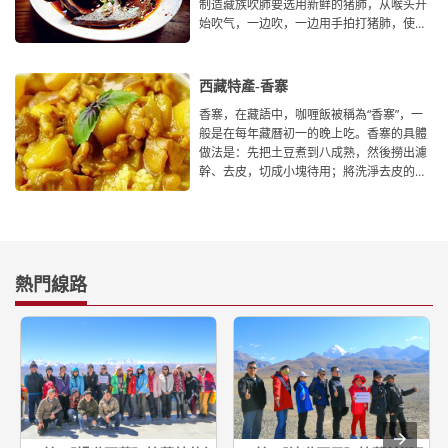
制造藏族吹肺要选用新鲜的猪肺，从喉头开
始吹气，一边吹，一边用手拍打猪肺，使其
扩张，然后把适量食盐、辣
西藏特產-香寨
香寨，在藏語中，咖喱飯被稱為“香寨”，一
般是在每年藏曆初一的晚上吃。香寨的具體
做法是：先把土豆煮到八成熟，然後撈出濾
幹、去皮，切成小塊待用；將洗淨去皮的蔥
段放入油鍋
熱門線路