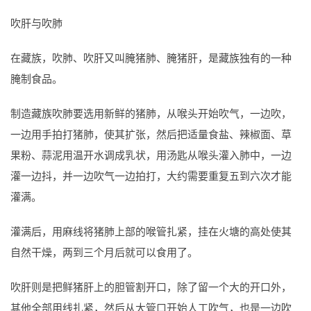
吹肝与吹肺
在藏族，吹肺、吹肝又叫腌猪肺、腌猪肝，是藏族独有的一种
腌制食品。
制造藏族吹肺要选用新鲜的猪肺，从喉头开始吹气，一边吹，
一边用手拍打猪肺，使其扩张，然后把适量食盐、辣椒面、草
果粉、蒜泥用温开水调成乳状，用汤匙从喉头灌入肺中，一边
灌一边抖，并一边吹气一边拍打，大约需要重复五到六次才能
灌满。
灌满后，用麻线将猪肺上部的喉管扎紧，挂在火塘的高处使其
自然干燥，两到三个月后就可以食用了。
吹肝则是把鲜猪肝上的胆管割开口，除了留一个大的开口外，
其他全部用线扎紧，然后从大管口开始人工吹气，也是一边吹