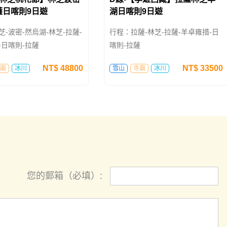
薩日喀則9日遊
湖日喀則9日遊
-波密-然烏湖-林芝-拉薩-
行程：拉薩-林芝-拉薩-羊卓雍措-日
-日喀則-拉薩
喀則-拉薩
NT$
48800
NT$
33500
廟
冰川
雪山
寺廟
冰川
您的郵箱（必填）: