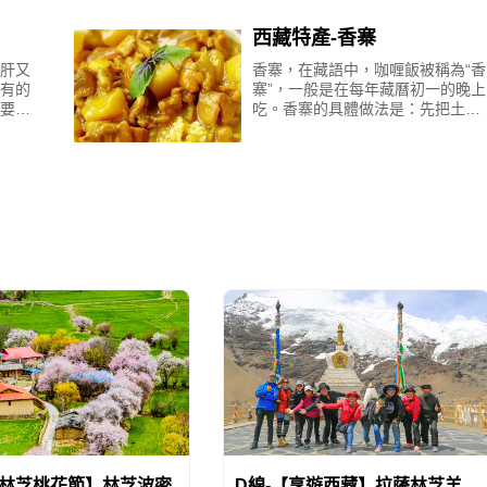
菊，是一
西藏特產-香寨
肝又
香寨，在藏語中，咖喱飯被稱為“香
有的
寨”，一般是在每年藏曆初一的晚上
要选
吃。香寨的具體做法是：先把土豆
气，
煮到八成熟，然後撈出濾幹、去
使其
皮，切成小塊待用；將洗淨去皮的
蔥段放入油鍋
【林芝桃花節】林芝波密
D線-【享遊西藏】拉薩林芝羊