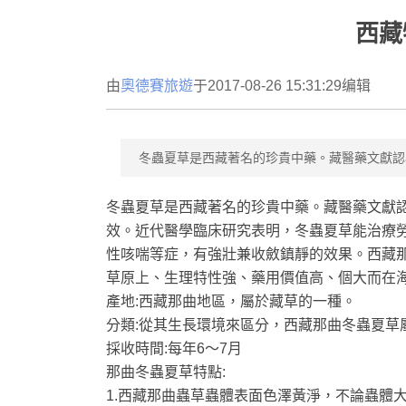
西藏
由
奧德賽旅遊
于2017-08-26 15:31:29编辑
冬蟲夏草是西藏著名的珍貴中藥。藏醫藥文獻認
冬蟲夏草是西藏著名的珍貴中藥。藏醫藥文獻
效。近代醫學臨床研究表明，冬蟲夏草能治療
性咳喘等症，有強壯兼收斂鎮靜的效果。西藏那曲
草原上、生理特性強、藥用價值高、個大而在海
產地:西藏那曲地區，屬於藏草的一種。
分類:從其生長環境來區分，西藏那曲冬蟲夏草
採收時間:每年6～7月
那曲冬蟲夏草特點:
1.西藏那曲蟲草蟲體表面色澤黃淨，不論蟲體