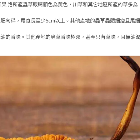
果 洛所產蟲草眼睛顏色為黃色，川草和其它地區所產的草多為
粗肥勻稱，尾寬長至少5cm以上。其他產地的蟲草蟲體細瘦且尾細
酥油的香味。其他產地的蟲草香味極淡，甚至只有草味，且無油