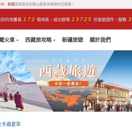
不丹
、
新疆
等環喜馬拉雅山脈更多路線供您選擇。
172
13725
遊目的地覆蓋
個地區，成功辦理
份旅遊證件，服務
藏火車
西藏旅攻略
新疆旅遊
關於我們
之冬蟲夏草