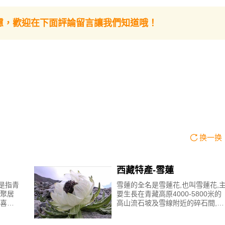
慮，歡迎在下面評論留言讓我們知道哦！
换一换
西藏特產-雪蓮
是指青
雪蓮的全名是雪蓮花,也叫雪蓮花,
聚居
要生長在青藏高原4000-5800米的
喜歡
高山流石坡及雪線附近的碎石間,耐
麵
低溫,抗風寒,因花如蓮蓬座子,頂部
多面
形似蓮花而得名。雪蓮屬菊科鳳毛