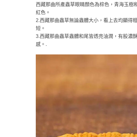
西藏那曲所產蟲草眼睛顏色為棕色，青海玉樹和
紅色。
2.西藏那曲蟲草無論蟲體大小，看上去均顯得
短。
3.西藏那曲蟲草蟲體和尾皆透亮油潤，有股濃
感。.