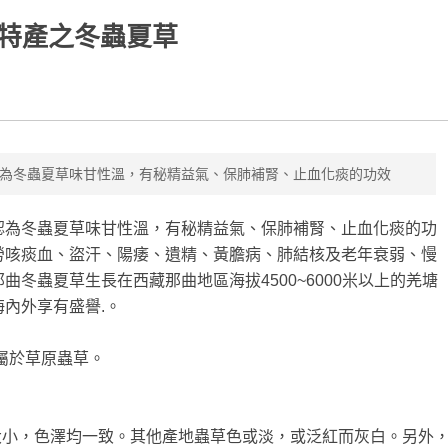
特產之冬蟲夏草
為冬蟲夏草味甘性溫，有秘精益氣、保肺補腎、止血化痰的功效
認為冬蟲夏草味甘性溫，有秘精益氣、保肺補腎、止血化痰的功
勞咳痰血、盜汗、陽痿、遺精、黃膽病、肺結核及老年衰弱、慢
冬蟲夏草生長在西藏那曲地區海拔4500~6000米以上的羌塘
內外享有盛譽.。
屬於草原蟲草。
大小，色澤均一致。其他產地蟲草色或淡，或泛紅而灰白。另外