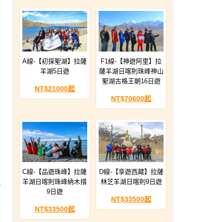
A線-【初探聖湖】拉薩
F1線-【神遊阿里】拉
羊湖5日遊
薩羊湖日喀則珠峰神山
聖湖古格王朝16日遊
NT$21000起
NT$70600起
C線-【品遊珠峰】拉薩
D線-【享遊西藏】拉薩
羊湖日喀則珠峰納木措
林芝羊湖日喀則9日遊
主
9日遊
NT$33500起
NT$33500起