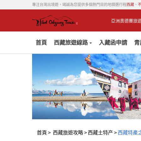
專注台灣出境遊，竭誠為您提供多個熱門目的地精選行程
西藏
、
亞洲奧德賽旅
首頁
西藏旅遊線路
入藏函申請
青
首頁
>
西藏旅遊攻略
>
西藏土特产
>
西藏特產