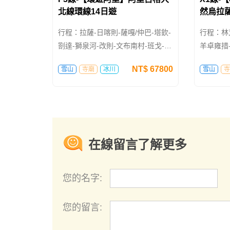
北線環線14日遊
然烏拉
行程：拉薩-日喀則-薩嘎/仲巴-塔欽-
行程：林芝
劄達-獅泉河-改則-文布南村-班戈-拉
羊卓雍措
薩
NT$
67800
雪山
寺廟
冰川
雪山
寺
在線留言了解更多
您的名字:
您的留言: