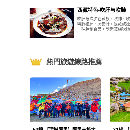
片
西藏特色-吹肝与吹肺
吹肝与吹肺在藏族，吹肺、吹
叫腌猪肺、腌猪肝，是藏族独
一种腌制食品。制造藏族吹肺
用新鲜的猪肺，从喉头开始吹
一边吹，一边用手拍打猪肺，
扩张，然后把适量食盐、辣
熱門旅遊線路推薦
F3線-【環遊阿里】阿里古格大
X1線-