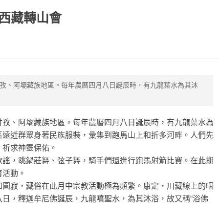
西藏轉山會
孜、阿壩藏族地區。每年農曆四月八日誕辰時，有九龍葉水為其沐
甘孜、阿壩藏族地區。每年農曆四月八日誕辰時，有九龍葉水為
區遠近群眾身著民族服裝，彙集到跑馬山上和折多河畔。人們先
，祈求神靈保佑。
歌謠，跳鍋莊舞、弦子舞，騎手們還進行跑馬射箭比賽。在此期
育活動。
和圓寂，藏俗在此月中宗教活動極為頻繁。康定，川藏線上的咽
八日，釋迦牟尼佛誕辰，九龍噴聖水，為其沐浴，故又稱“浴佛