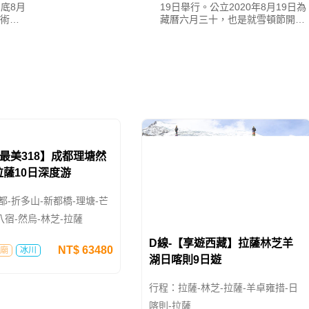
月10
2019年雪頓節的開幕式在公立8月
月底8月
19日舉行。公立2020年8月19日為
術
藏曆六月三十，也是就雪頓節開幕
時上
式，當天將在哲蚌寺舉辦最浩大的
熱鬧
展佛儀式。雪頓節起源於西元11
【最美318】成都理塘然
D線-【享遊西藏】拉薩林芝羊
薩10日深度游
湖日喀則9日遊