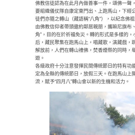
佛教信徒認為在此月內做善事一件，頌佛一聲
要組織儀仗隊自康定東門出、上跑馬山，下經
徒們亦隨之轉山（藏語稱“八角”），以紀念佛
由佛教信仰者帶頭邀約鄰居親朋，攜嘛尼旗布、
角”，目的在於祈福免災。轉的形式是多樣的，
后，藏民聚集在跑馬山上，唱藏歌，演藏戲，
解放前，人們在轉山禮佛，焚香煙祭的同時，
遊。
各級政府十分注意發揮民間傳統節日的特有功能
定為全縣的傳統節日，放假三天。在跑馬山上
流，賦予“四月八”轉山會以新的生機和活力。