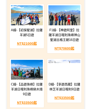
A線-【初探聖湖】拉薩
F1線-【神遊阿里】拉
羊湖5日遊
薩羊湖日喀則珠峰神山
聖湖古格王朝16日遊
NT$21000起
NT$70600起
C線-【品遊珠峰】拉薩
D線-【享遊西藏】拉薩
羊湖日喀則珠峰納木措
林芝羊湖日喀則9日遊
9日遊
NT$33500起
NT$33500起