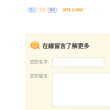
行程：拉薩-羊卓雍措-拉薩
行程：成
康-左貢-
NT$
21000
雪山
寺廟
湖泊
雪山
寺
在線留言了解更多
您的名字:
您的留言: