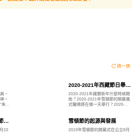
换一换
2020-2021年西藏節日舉辦
時間
員，
2020-2021年藏曆新年什麼時候開
神。
始？2020-2021年雪頓節的開幕儀
朱古”
式曬佛將在哪一天舉行？2020-
”，
2021年薩嘎達瓦節將從哪一天開
“變
始？在西藏的節日期間，是遊客體
會西藏文化的最佳時間。本文為大
家詳細整理
馬節哪
雪頓節的起源與發展