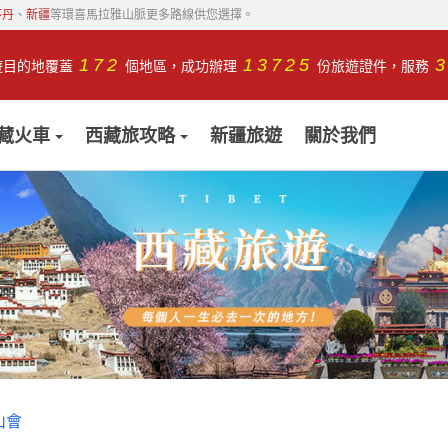
不丹
、
新疆
等環喜馬拉雅山脈更多路線供您選擇。
172
13725
遊目的地覆蓋
個地區，成功辦理
份旅遊證件，服務
藏火車
西藏旅攻略
新疆旅遊
關於我們
山會