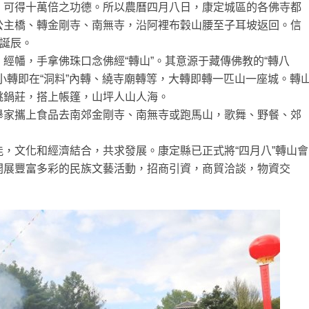
，可得十萬倍之功德。所以農曆四月八日，康定城區的各佛寺都
公主橋、轉金剛寺、南無寺，沿阿裡布穀山腰至子耳坡返回。信
祖誕辰。
經幡，手拿佛珠口念佛經“轉山”。其意源于藏傳佛教的“轉八
小轉即在“洞料”內轉、繞寺廟轉等，大轉即轉一匹山一座城。轉
跳鍋莊，搭上帳篷，山坪人山人海。
舉家攜上食品去南郊金剛寺、南無寺或跑馬山，歌舞、野餐、郊
，文化和經濟結合，共求發展。康定縣已正式將“四月八”轉山會
開展豐富多彩的民族文藝活動，招商引資，商貿洽談，物資交