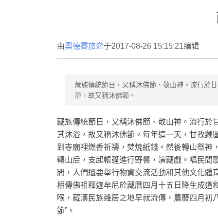
由
奧德賽旅遊
于2017-08-26 15:15:21编辑
藏族傳統節日，又稱沐佛節、敬山神。流行於甘
浴，故又稱沐佛節。
藏族傳統節日，又稱沐佛節、敬山神。流行於
其沐浴，故又稱沐佛節。每年這一天，甘孜藏
到寺廟裡燃香祈禱，焚燒紙錢。然後轉山祭神
轉山后，支起帳篷進行野餐，演藏戲。唱民間
間，人們還要舉行物資交流活動和其他文化體
相傳佛祖釋迦牟尼於藏曆四月十五日降生成道
喉，藏漢民族雜居之地早就流傳，農曆四月初
節”。