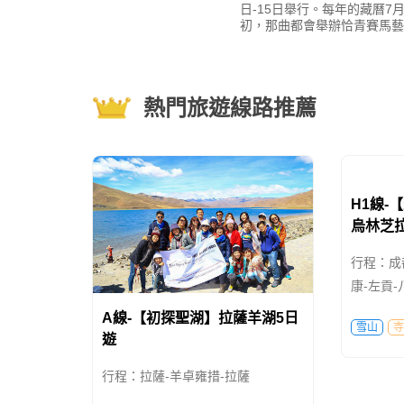
一天舉行？
2019年那曲賽馬節將在西曆8
日-15日舉行。每年的藏曆7
初，那曲都會舉辦恰青賽馬藝
節。在這期間開幕式文藝表演
千人齊跳鍋莊舞，場面壯觀，
非凡，現在專程來參加
熱門旅遊線路推薦
A線-【初探聖湖】拉薩羊湖5日
H1線-
遊
烏林芝拉