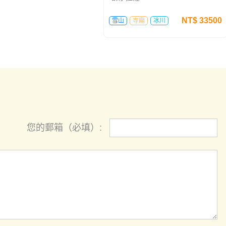
都-折多山-新都橋-理塘-芒
行程：拉薩-林芝-拉薩-羊卓雍措-日
八宿-然烏-林芝-拉薩
喀則-拉薩
NT$
63480
NT$
33500
廟
冰川
雪山
寺廟
冰川
您的郵箱（必填）: