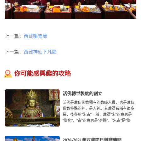
上一篇：
西藏驅鬼節
下一篇：
西藏神仙下凡節
你可能感興趣的攻略
活佛轉世製度的創立
活佛是藏傳佛教獨有的教職人員，也是藏傳
佛教特殊的神，是人神。其藏語名稱有很多
種，後多用“朱古”一稱，藏語“朱”的意思是
“變化”，“古”的意思是“身體”。“朱古”是“變
2020-2021年西藏節日舉辦時間