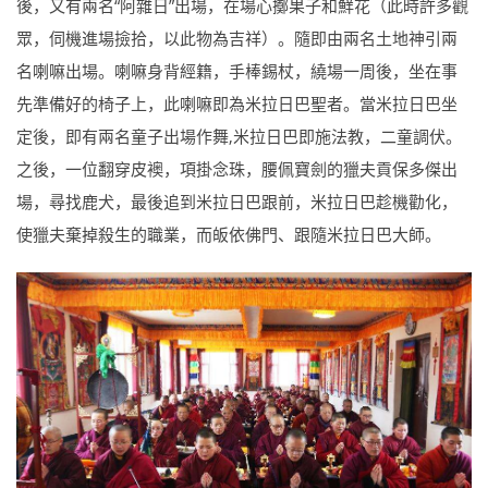
後，又有兩名“阿雜日”出場，在場心擲果子和鮮花（此時許多觀
眾，伺機進場撿拾，以此物為吉祥）。隨即由兩名土地神引兩
名喇嘛出場。喇嘛身背經籍，手棒錫杖，繞場一周後，坐在事
先準備好的椅子上，此喇嘛即為米拉日巴聖者。當米拉日巴坐
定後，即有兩名童子出場作舞,米拉日巴即施法教，二童調伏。
之後，一位翻穿皮襖，項掛念珠，腰佩寶劍的獵夫貢保多傑出
場，尋找鹿犬，最後追到米拉日巴跟前，米拉日巴趁機勸化，
使獵夫棄掉殺生的職業，而皈依佛門、跟隨米拉日巴大師。