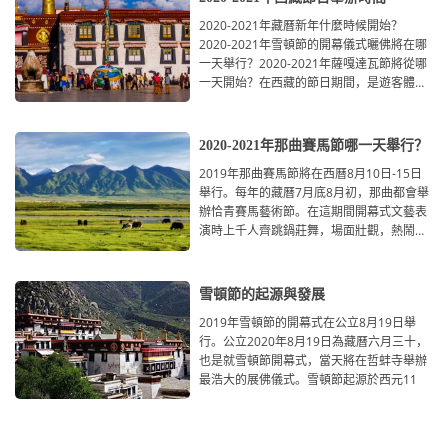
2020-2021年藏曆新年什麼時候開始？
2020-2021年雪頓節的開幕儀式曬佛將在哪
一天舉行？2020-2021年薩嘎達瓦節將從哪
一天開始？在西藏的節日期間，是遊客體會
西藏文化的最佳時間。本文為大家詳細整理
2020-2021年那曲賽馬節哪一天舉行？
2019年那曲賽馬節將在西曆8月10日-15日
舉行。每年的藏曆7月底8月初，那曲都會舉
辦恰青賽馬藝術節。在這期間開幕式文藝表
演時上千人齊跳鍋莊舞，場面壯觀，熱鬧非
凡，現在專程來參加
雪頓節的起源與發展
2019年雪頓節的開幕式在公立8月19日舉
行。公立2020年8月19日為藏曆六月三十，
也是就雪頓節開幕式，當天將在哲蚌寺舉辦
最浩大的展佛儀式。雪頓節起源於西元11