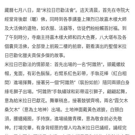
藏曆七月八日，是“米拉日巴勸法會”。這天清晨，首先在寺院大
經堂背後獻（曬）佛，同時到各季講臺上陳烈已故嘉木樣大師
及大活佛的遺物，如衣服、法器等，信徒們紛紛觸首討福。到
了午刻時分，寺廟主持嘉木樣大師和四大色賽，八大堪布及各
個囊貝活佛，全部登上前殿二樓的前廓，觀看演出的聖僧米拉
日巴勸化獵夫貢保多傑的故事。
米拉日巴勸法的情節是：首先出場的一名“阿雜熱”，頭戴螺紋
帽，鬼面，有彩色鬍鬚，右臂系紅色彩帶，手執花棒（紅白相
間）進場揮舞，接著另一個“阿雜熱”（裝扮如前）隨同兩頭白身
綠毛獅子出場。“阿雜熱”手執繡球和彩帶逗引獅子，翩翩起舞，
意為給米拉日巴獻花。舞畢稍息，接著鼓號齊鳴，兩名“霞欠木
桑欠木”（意為土地神）出場。土地神面戴黃色遮臉，白頸白
須，腰纏繩圈，手持旗，進場繞撒青稞，意為敬食前必先敬
神。打場完畢，有身背經匣的僧人均為米拉日巴誦經，誦經完