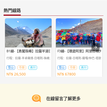
熱門線路
B1線-【勇闖珠峰】拉薩羊湖日喀則珠峰7日遊
F3線-【環遊阿里】阿里古格大北
行程：拉薩-羊卓雍措-日喀則-珠峰大本營-日喀則-拉薩
行程：拉薩-日喀則-薩嘎/仲巴-塔欽-劄
雪山
寺廟
冰川
雪山
寺廟
冰川
NT$
26,500
NT$
67800
在線留言了解更多