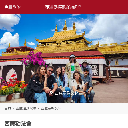

®
免費諮詢
亞洲奧德賽旅遊網
西藏宗教文化

首頁
>
西藏旅遊攻略
>
西藏宗教文化
西藏勸法會