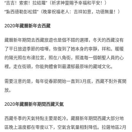
“吉吉！索索！拉結羅”（祈求神靈賜予幸福和平安！）
“紮西德勒彭松錯”（晚輩祝福老人：吉祥如意，功德無量！）
2020年藏曆新年去西藏
藏曆新年期間去西藏旅遊也是個不錯的選擇，冬天的西藏沒有
了平日旅遊季節的喧嘩，恢復到了她本身的寧靜，祥和。暖暖
的陽光照在布達拉宮，照在八角街，照進每一個朝聖人員的心
裡。走在街頭，你能夠體會到最濃郁最原味的藏域文化。
需要注意的是，每年從春節開始一直到3月底，西藏不對外賓開
放。
2020年藏曆新年期間西藏天氣
西藏冬季的天氣特點主要是乾冷。藏曆新年期間西藏大部分地
區晚上溫度都在零度以下，空氣含氧量相對降低。拉薩地區2月