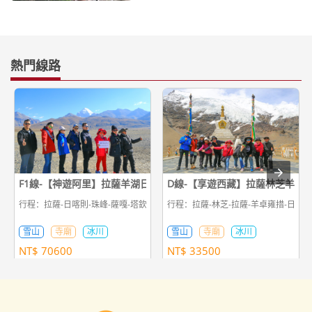
熱門線路
F1線-【神遊阿里】拉薩羊湖日喀則珠峰神山聖湖古格王朝16日遊
D線-【享遊西藏】拉薩林芝羊湖
行程：拉薩-日喀則-珠峰-薩嘎-塔欽轉山-札達-塔欽-薩嘎-薩迦-日喀則-拉薩
行程：拉薩-林芝-拉薩-羊卓雍措-日喀則
雪山
寺廟
冰川
雪山
寺廟
冰川
NT$
70600
NT$
33500