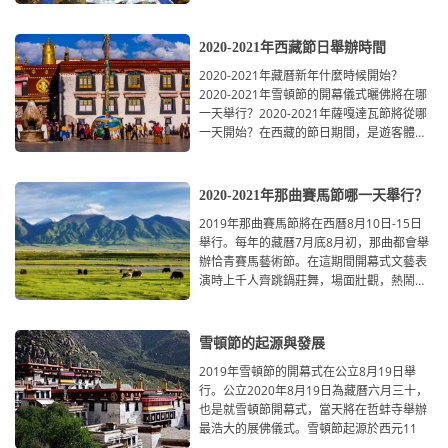
2020-2021年西藏節日舉辦時間
2020-2021年藏曆新年什麼時候開始？
2020-2021年雪頓節的開幕儀式曬佛將在哪
一天舉行？2020-2021年薩嘎達瓦節將從哪
一天開始？在西藏的節日期間，是遊客體會
西藏文化的最佳時間。本文為大家詳細整理
2020-2021年那曲賽馬節哪一天舉行？
2019年那曲賽馬節將在西曆8月10日-15日
舉行。每年的藏曆7月底8月初，那曲都會舉
辦恰青賽馬藝術節。在這期間開幕式文藝表
演時上千人齊跳鍋莊舞，場面壯觀，熱鬧非
凡，現在專程來參加
雪頓節的起源與發展
2019年雪頓節的開幕式在公立8月19日舉
行。公立2020年8月19日為藏曆六月三十，
也是就雪頓節開幕式，當天將在哲蚌寺舉辦
最浩大的展佛儀式。雪頓節起源於西元11