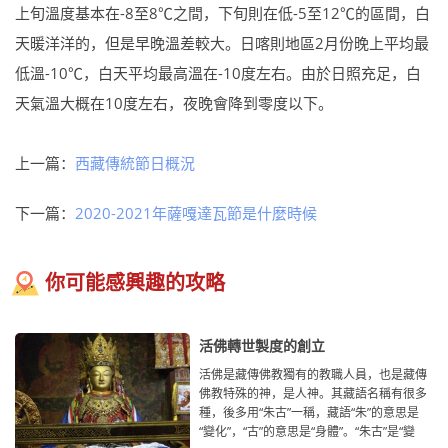
上旬溫度基本在-8至8℃之間，下旬則在低-5至12℃的區間，白
天暖洋洋的，但是早晚溫差較大。日喀則地區2月份晚上平均最
低溫-10℃，白天平均最高溫在-10度左右。由於日照充足，白
天氣溫大概在10度左右，夜晚會降到零度以下。
上一篇：
西藏傳統節日概況
下一篇：
2020-2021年薩嘎達瓦節是什麼時候
你可能感興趣的攻略
活佛轉世製度的創立
活佛是藏傳佛教獨有的教職人員，也是藏傳
佛教特殊的神，是人神。其藏語名稱有很多
種，後多用“朱古”一稱，藏語“朱”的意思是
“變化”，“古”的意思是“身體”。“朱古”是“變