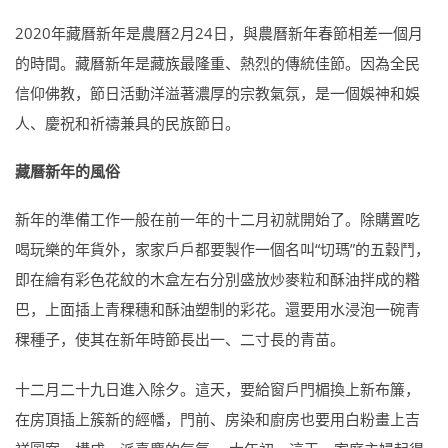
2020年藏曆新年是農曆2月24日，與農曆新年春節相差一個月
的時間。藏曆新年是藏族最隆重、熱烈的傳統佳節。因為全民
信仰佛教，節日活動洋溢著濃厚的宗教氣氛，是一個娛神和娛
人、慶祝和祈禱兼具的民族節日。
藏曆新年的風俗
新年的準備工作一般在前一年的十二月初就開始了。除購置吃
喝玩樂的年貨外，家家戶戶都要製作一個名叫“切瑪”的五穀鬥，
即在繪有彩色花紋的木盒左右分別盛放炒麥粒和酥油拌成的糌
巴，上面插上青稞穗和酥油塑制的彩花。還要用水浸泡一碗青
稞種子，使其在新年時節長出一、二寸長的青苗。
十二月二十九日進入除夕。這天，要給窗戶門楣換上新布簾，
在房頂插上簇新的經幡，門前、房染和廚房也要用白粉畫上吉