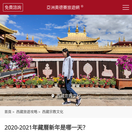

®
免費諮詢
亞洲奧德賽旅遊網
西藏宗教文化

首頁
>
西藏旅遊攻略
>
西藏宗教文化
2020-2021年藏曆新年是哪一天？