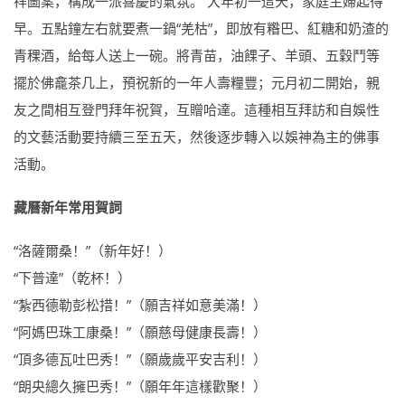
祥圖案，構成一派喜慶的氣氛。 大年初一這天，家庭主婦起得
早。五點鐘左右就要煮一鍋“羌枯”，即放有糌巴、紅糖和奶渣的
青稞酒，給每人送上一碗。將青苗，油餜子、羊頭、五穀鬥等
擺於佛龕茶几上，預祝新的一年人壽糧豐；元月初二開始，親
友之間相互登門拜年祝賀，互贈哈達。這種相互拜訪和自娛性
的文藝活動要持續三至五天，然後逐步轉入以娛神為主的佛事
活動。
藏曆新年常用賀詞
“洛薩爾桑！”（新年好！）
“下普達”（乾杯！）
“紮西德勒彭松措！”（願吉祥如意美滿！）
“阿媽巴珠工康桑！”（願慈母健康長壽！）
“頂多德瓦吐巴秀！”（願歲歲平安吉利！）
“朗央總久擁巴秀！”（願年年這樣歡聚！）